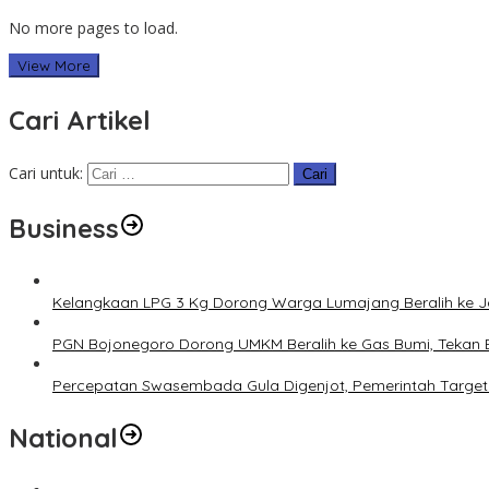
No more pages to load.
View More
Cari Artikel
Cari untuk:
Business
Kelangkaan LPG 3 Kg Dorong Warga Lumajang Beralih ke 
PGN Bojonegoro Dorong UMKM Beralih ke Gas Bumi, Tekan 
Percepatan Swasembada Gula Digenjot, Pemerintah Target
National