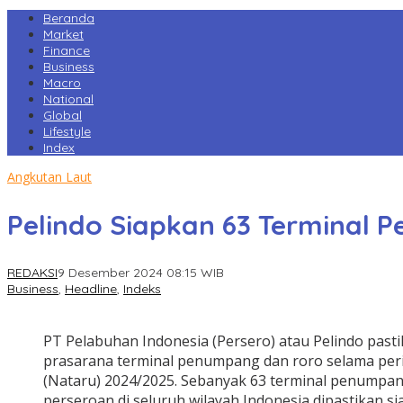
Beranda
Market
Finance
Business
Macro
National
Global
Lifestyle
Index
Angkutan Laut
Pelindo Siapkan 63 Terminal
REDAKSI
9 Desember 2024 08:15 WIB
Business
,
Headline
,
Indeks
PT Pelabuhan Indonesia (Persero) atau Pelindo past
prasarana terminal penumpang dan roro selama per
(Nataru) 2024/2025. Sebanyak 63 terminal penumpang
perseroan di seluruh wilayah Indonesia dipastikan 