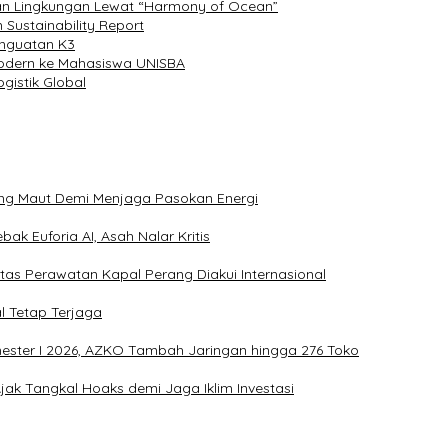
an Lingkungan Lewat “Harmony of Ocean”
 Sustainability Report
enguatan K3
odern ke Mahasiswa UNISBA
gistik Global
ang Maut Demi Menjaga Pasokan Energi
ak Euforia AI, Asah Nalar Kritis
itas Perawatan Kapal Perang Diakui Internasional
l Tetap Terjaga
mester I 2026, AZKO Tambah Jaringan hingga 276 Toko
ak Tangkal Hoaks demi Jaga Iklim Investasi