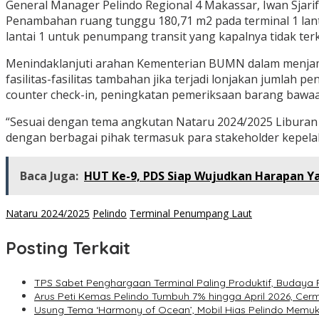
General Manager Pelindo Regional 4 Makassar, Iwan Sjari
Penambahan ruang tunggu 180,71 m2 pada terminal 1 lant
lantai 1 untuk penumpang transit yang kapalnya tidak ter
Menindaklanjuti arahan Kementerian BUMN dalam menjam
fasilitas-fasilitas tambahan jika terjadi lonjakan jumla
counter check-in, peningkatan pemeriksaan barang ba
“Sesuai dengan tema angkutan Nataru 2024/2025 Liburan 
dengan berbagai pihak termasuk para stakeholder kepela
Baca Juga:
HUT Ke-9, PDS Siap Wujudkan Harapan Ya
Nataru 2024/2025
Pelindo
Terminal Penumpang Laut
Posting Terkait
TPS Sabet Penghargaan Terminal Paling Produktif, Budaya Ri
Arus Peti Kemas Pelindo Tumbuh 7% hingga April 2026, Cerm
Usung Tema ‘Harmony of Ocean’, Mobil Hias Pelindo Memu