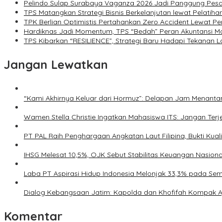
Pelindo Sulap Surabaya Vaganza 2026 Jadi Panggung Pes
TPS Matangkan Strategi Bisnis Berkelanjutan lewat Pelatihan
TPK Berlian Optimistis Pertahankan Zero Accident Lewat P
Hardiknas Jadi Momentum, TPS “Bedah” Peran Akuntansi M
TPS Kibarkan “RESILIENCE”, Strategi Baru Hadapi Tekanan Lo
Jangan Lewatkan
“Kami Akhirnya Keluar dari Hormuz”: Delapan Jam Menant
Wamen Stella Christie Ingatkan Mahasiswa ITS: Jangan Terjeb
PT PAL Raih Penghargaan Angkatan Laut Filipina, Bukti Kual
IHSG Melesat 10,5%, OJK Sebut Stabilitas Keuangan Nasiona
Laba PT Aspirasi Hidup Indonesia Melonjak 33,3% pada Se
Dialog Kebangsaan Jatim: Kapolda dan Khofifah Kompak Aj
Komentar