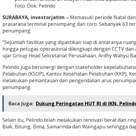
Foto: Dok. Pelindo
SURABAYA, investorjatim –
Memasuki periode Natal dan 
prasarana terminal penumpang dan roro. Sebanyak 63 term
penumpang.
“Sejumlah fasilitas yang dipastikan siap di antaranya rua
hingga petugas operasional dilengkapi dengan CCTV da
ujar Group Head Sekretariat Perusahaan, Ardhy Wahyu Basu
Pelindo juga bersinergi dengan stakeholder kepelabuhan
Pelabuhan (KSOP), Kantor Kesehatan Pelabuhan (KKP), Ke
melakukan pemantauan dan pengendalian arus penumpang
penumpang.
Baca Juga:
Dukung Peringatan HUT RI di IKN, Pelind
Selain itu, Pelindo telah melakukan renovasi berat dan ri
Biak, Bitung, Bima, Samarinda dan Waingapu sehingga dap