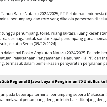
Tahun Baru (Nataru) 2024/2025, PT Pelabuhan Indonesia (P
inal penumpang dan roro yang dikelola perseroan di seluru
ng tunggu penumpang, toilet, ruang laktasi, ruang kesehatan
n area dermaga untuk sandar kapal penumpang guna mema
ki, dikutip Senin (09/12/2024).
an dalam hal Posko Angkutan Nataru 2024/2025. Pelindo b
satuan Pelaksanaan Pengamanan Pelabuhan (KPPP) dan Inst
, termasuk dalam pemeriksaan persyaratan perjalanan p
o Sub Regional 3 Jawa Layani Pengiriman 70 Unit Bus ke
ngan pada beberapa terminal penumpang seperti Makassar, Se
at melayani penumpang dengan lebih baik ditunjang dengan 