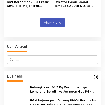
KKN Berdampak UM Gresik
Investor Pasar Modal
Dimulai di Mojokerto,
Tembus 30 Juta SID, BEI
Mahasiswa Siapkan
Catat Rekor Baru
Program Pemberdayaan
Desa
View More
Cari Artikel
C
a
r
i
u
Business
n
t
u
Kelangkaan LPG 3 Kg Dorong Warga
k
Lumajang Beralih ke Jaringan Gas PGN,
:
Pasokan Terjamin dan Pembayaran Makin
Mudah
PGN Bojonegoro Dorong UMKM Beralih ke
Gas Bumi, Tekan Biaya Operasional dan