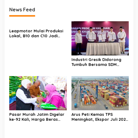
News Feed
Leapmotor Mulai Produksi
Lokal, B10 dan C10 Jadi
Model Perdana di
Purwakarta
Industri Gresik Didorong
Tumbuh Bersama SDM
Lokal, Pesantren Jadi
Pusat Pemberdayaan
Pasar Murah Jatim Digelar
Arus Peti Kemas TPS
ke-92 Kali, Harga Beras
Meningkat, Ekspor Juli 2026
hingga Minyak Goreng di
Tumbuh 20,54 Persen
Bawah Pasar