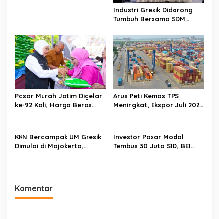
Industri Gresik Didorong
Tumbuh Bersama SDM
Lokal, Pesantren Jadi
Pusat Pemberdayaan
Pasar Murah Jatim Digelar
Arus Peti Kemas TPS
ke-92 Kali, Harga Beras
Meningkat, Ekspor Juli 2026
hingga Minyak Goreng di
Tumbuh 20,54 Persen
Bawah Pasar
KKN Berdampak UM Gresik
Investor Pasar Modal
Dimulai di Mojokerto,
Tembus 30 Juta SID, BEI
Mahasiswa Siapkan
Catat Rekor Baru
Program Pemberdayaan
Desa
Komentar