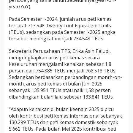
periode yang sama tahun sebelumnya (year-on-
year/YoY).
Pada Semester I-2024, jumlah arus peti kemas
tercatat 713.548 Twenty-foot Equivalent Units
(TEUs), sedangkan pada Semester I-2025 angka
tersebut meningkat menjadi 734.548 TEUs.
Sekretaris Perusahaan TPS, Erika Asih Palupi,
mengungkapkan arus peti kemas secara
keseluruhan mengalami kenaikan sebesar 1,8
persen dari 754.885 TEUs menjadi 768.518 TEUs.
Sedangkan berdasarkan perbandingan month-on-
month, arus peti kemas di bulan Juni 2025
sebanyak 135.951 TEUs atau naik 1,58 persen
dibandingkan bulan lalu sebesar 133.841 TEUs.
“Adapun kenaikan di bulan keenam 2025 dipicu
oleh kontribusi peti kemas internasional sebanyak
130.299 TEUs dan peti kemas domestik sebanyak
5.662 TEUs. Pada bulan Mei 2025 kontribusi peti