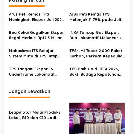
Posting Terkait
Arus Peti Kemas TPS
Arus Peti Kemas TPS
Meningkat, Ekspor Juli 2026
Melonjak 11,79% pada Juli
Tumbuh 20,54 Persen
2026
Bea Cukai Gagalkan Ekspor
INKA Tancap Gas Ekspor,
Ilegal Merkuri Rp17,5 Miliar
Dua Lokomotif Meluncur ke
ke Afrika, Disamarkan
Australia Lewat TPS
sebagai Keramik
Mahasiswa ITS Belajar
TPS-LMI Tebar 2.000 Paket
Sistem Mutu di TPS, Intip
Kurban, Perkuat Kepedulian
Standar ISO dalam
Sosial di Kawasan
Operasional Pelabuhan
Pelabuhan
TPS Tangani Ekspor 16
TPS Raih Gold IRCA 2026,
Underframe Lokomotif
Bukti Budaya Kepatuhan
INKA ke Australia
Jadi Senjata Daya Saing
Jangan Lewatkan
Leapmotor Mulai Produksi
Lokal, B10 dan C10 Jadi
Model Perdana di
Purwakarta