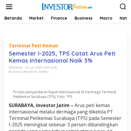
L
e
w
a
Beranda
Market
Finance
Business
Macro
Natio
t
i
k
e
k
Terminal Peti Kemas
o
Semester I-2025, TPS Catat Arus Peti
n
Kemas Internasional Naik 3%
t
e
REDAKSI
14 Juli 2025 13:14 WIB
n
Business
,
Headline
,
Indeks
Proses penyandaran kapal internasional di Dermaga Terminal
Petikemas Surabaya (TPS). Foto: TPS
SURABAYA, Investor Jatim –
Arus peti kemas
internasional melalui dermaga yang dikelola PT
Terminal Petikemas Surabaya (TPS) pada Semester
I-2025 meningkat sebesar 3 persen dibandingkan