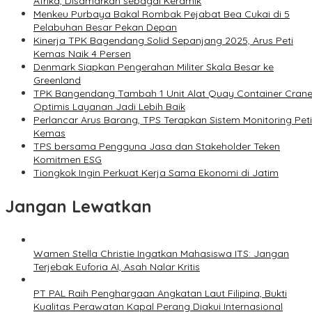
Afrika, Disamarkan sebagai Keramik
Menkeu Purbaya Bakal Rombak Pejabat Bea Cukai di 5
Pelabuhan Besar Pekan Depan
Kinerja TPK Bagendang Solid Sepanjang 2025, Arus Peti
Kemas Naik 4 Persen
Denmark Siapkan Pengerahan Militer Skala Besar ke
Greenland
TPK Bangendang Tambah 1 Unit Alat Quay Container Crane
Optimis Layanan Jadi Lebih Baik
Perlancar Arus Barang, TPS Terapkan Sistem Monitoring Peti
Kemas
TPS bersama Pengguna Jasa dan Stakeholder Teken
Komitmen ESG
Tiongkok Ingin Perkuat Kerja Sama Ekonomi di Jatim
Jangan Lewatkan
Wamen Stella Christie Ingatkan Mahasiswa ITS: Jangan
Terjebak Euforia AI, Asah Nalar Kritis
PT PAL Raih Penghargaan Angkatan Laut Filipina, Bukti
Kualitas Perawatan Kapal Perang Diakui Internasional