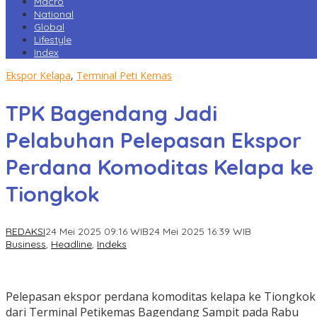
Macro
National
Global
Lifestyle
Index
Ekspor Kelapa
,
Terminal Peti Kemas
TPK Bagendang Jadi
Pelabuhan Pelepasan Ekspor
Perdana Komoditas Kelapa ke
Tiongkok
REDAKSI
24 Mei 2025 09:16 WIB
24 Mei 2025 16:39 WIB
Business
,
Headline
,
Indeks
Pelepasan ekspor perdana komoditas kelapa ke Tiongkok
dari Terminal Petikemas Bagendang Sampit pada Rabu