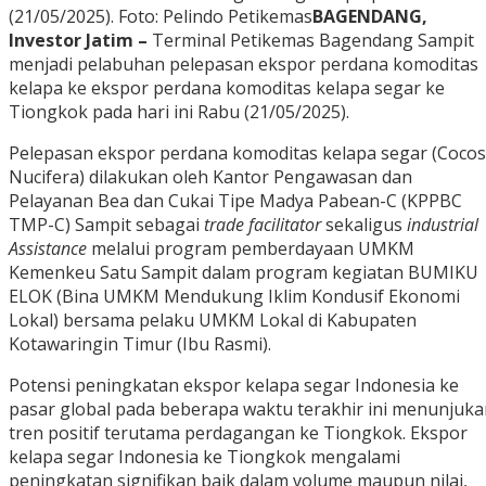
(21/05/2025). Foto: Pelindo Petikemas
BAGENDANG,
Investor Jatim –
Terminal Petikemas Bagendang Sampit
menjadi pelabuhan pelepasan ekspor perdana komoditas
kelapa ke ekspor perdana komoditas kelapa segar ke
Tiongkok pada hari ini Rabu (21/05/2025).
Pelepasan ekspor perdana komoditas kelapa segar (Cocos
Nucifera) dilakukan oleh Kantor Pengawasan dan
Pelayanan Bea dan Cukai Tipe Madya Pabean-C (KPPBC
TMP-C) Sampit sebagai
trade facilitator
sekaligus
industrial
Assistance
melalui program pemberdayaan UMKM
Kemenkeu Satu Sampit dalam program kegiatan BUMIKU
ELOK (Bina UMKM Mendukung Iklim Kondusif Ekonomi
Lokal) bersama pelaku UMKM Lokal di Kabupaten
Kotawaringin Timur (Ibu Rasmi).
Potensi peningkatan ekspor kelapa segar Indonesia ke
pasar global pada beberapa waktu terakhir ini menunjuka
tren positif terutama perdagangan ke Tiongkok. Ekspor
kelapa segar Indonesia ke Tiongkok mengalami
peningkatan signifikan baik dalam volume maupun nilai,