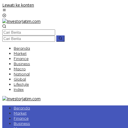
Lewati ke konten
Beranda
Market
Finance
Business
Macro
National
Global
Lifestyle
Index
Beranda
Market
Finance
Business