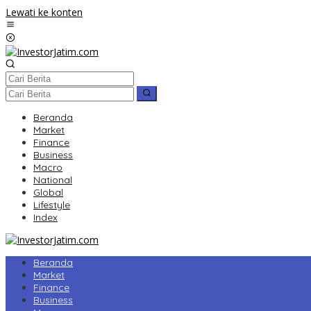
Lewati ke konten
Beranda
Market
Finance
Business
Macro
National
Global
Lifestyle
Index
Beranda
Market
Finance
Business