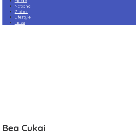
Macro
National
Global
Lifestyle
Index
Harga Pertamax Turun per 1 Agustus, Pertamina Pangkas Tarif
hingga Rp1.000 per Liter
Prabowo Minta Kampus Gandeng PT PAL, Industri Perkapalan
Nasional Bersiap Naik Kelas
Tarif Impor AS Tak Beri Keunggulan, Industri Sepatu RI Desak
Pemerintah Kejar Tarif 0%
Perry Warjiyo Mundur, Destry Damayanti Jabat Gubernur BI
Sementara
Komisi VI DPR Dukung Konsolidasi Galangan, PT PAL Pimpin
Penguatan Industri Maritim
Bea Cukai