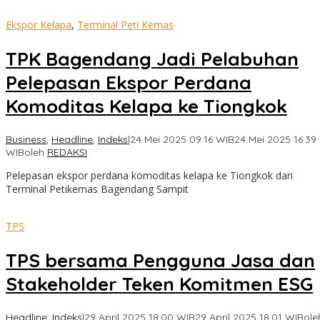
Ekspor Kelapa
,
Terminal Peti Kemas
TPK Bagendang Jadi Pelabuhan
Pelepasan Ekspor Perdana
Komoditas Kelapa ke Tiongkok
Business
,
Headline
,
Indeks
|
24 Mei 2025 09:16 WIB
24 Mei 2025 16:39
WIB
oleh
REDAKSI
Pelepasan ekspor perdana komoditas kelapa ke Tiongkok dari
Terminal Petikemas Bagendang Sampit
TPS
TPS bersama Pengguna Jasa dan
Stakeholder Teken Komitmen ESG
Headline
,
Indeks
|
29 April 2025 18:00 WIB
29 April 2025 18:01 WIB
ole