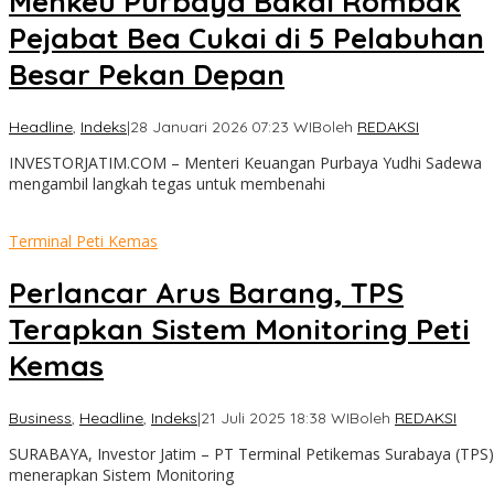
Menkeu Purbaya Bakal Rombak
Pejabat Bea Cukai di 5 Pelabuhan
Besar Pekan Depan
Headline
,
Indeks
|
28 Januari 2026 07:23 WIB
oleh
REDAKSI
INVESTORJATIM.COM – Menteri Keuangan Purbaya Yudhi Sadewa
mengambil langkah tegas untuk membenahi
Terminal Peti Kemas
Perlancar Arus Barang, TPS
Terapkan Sistem Monitoring Peti
Kemas
Business
,
Headline
,
Indeks
|
21 Juli 2025 18:38 WIB
oleh
REDAKSI
SURABAYA, Investor Jatim – PT Terminal Petikemas Surabaya (TPS)
menerapkan Sistem Monitoring