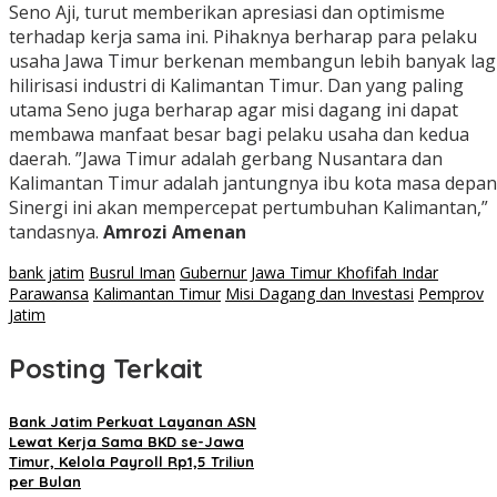
Seno Aji, turut memberikan apresiasi dan optimisme
terhadap kerja sama ini. Pihaknya berharap para pelaku
usaha Jawa Timur berkenan membangun lebih banyak lag
hilirisasi industri di Kalimantan Timur. Dan yang paling
utama Seno juga berharap agar misi dagang ini dapat
membawa manfaat besar bagi pelaku usaha dan kedua
daerah. ”Jawa Timur adalah gerbang Nusantara dan
Kalimantan Timur adalah jantungnya ibu kota masa depan
Sinergi ini akan mempercepat pertumbuhan Kalimantan,”
tandasnya.
Amrozi Amenan
bank jatim
Busrul Iman
Gubernur Jawa Timur Khofifah Indar
Parawansa
Kalimantan Timur
Misi Dagang dan Investasi
Pemprov
Jatim
Posting Terkait
Bank Jatim Perkuat Layanan ASN
Lewat Kerja Sama BKD se-Jawa
Timur, Kelola Payroll Rp1,5 Triliun
per Bulan