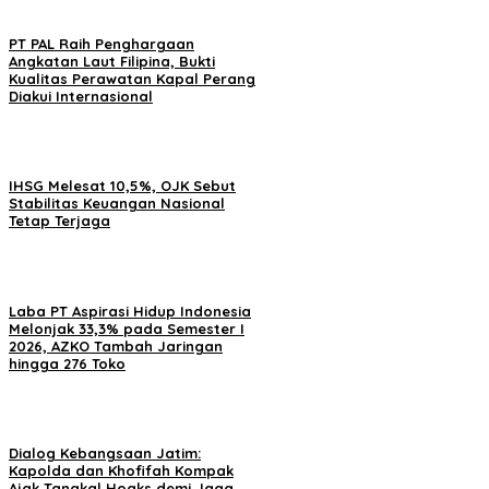
PT PAL Raih Penghargaan
Angkatan Laut Filipina, Bukti
Kualitas Perawatan Kapal Perang
Diakui Internasional
IHSG Melesat 10,5%, OJK Sebut
Stabilitas Keuangan Nasional
Tetap Terjaga
Laba PT Aspirasi Hidup Indonesia
Melonjak 33,3% pada Semester I
2026, AZKO Tambah Jaringan
hingga 276 Toko
Dialog Kebangsaan Jatim:
Kapolda dan Khofifah Kompak
Ajak Tangkal Hoaks demi Jaga