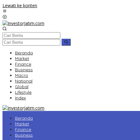
Lewati ke konten
Beranda
Market
Finance
Business
Macro
National
Global
Lifestyle
Index
Beranda
Market
Finance
Business