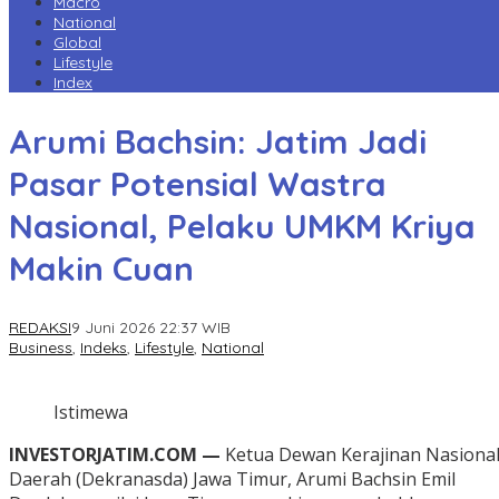
Macro
National
Global
Lifestyle
Index
Arumi Bachsin: Jatim Jadi
Pasar Potensial Wastra
Nasional, Pelaku UMKM Kriya
Makin Cuan
REDAKSI
9 Juni 2026 22:37 WIB
Business
,
Indeks
,
Lifestyle
,
National
Istimewa
INVESTORJATIM.COM —
Ketua Dewan Kerajinan Nasiona
Daerah (Dekranasda) Jawa Timur, Arumi Bachsin Emil