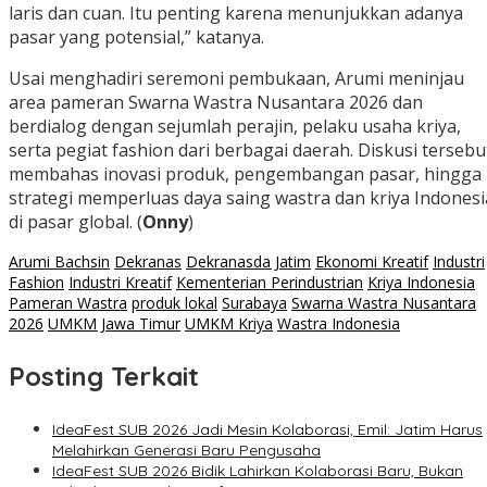
laris dan cuan. Itu penting karena menunjukkan adanya
pasar yang potensial,” katanya.
Usai menghadiri seremoni pembukaan, Arumi meninjau
area pameran Swarna Wastra Nusantara 2026 dan
berdialog dengan sejumlah perajin, pelaku usaha kriya,
serta pegiat fashion dari berbagai daerah. Diskusi tersebu
membahas inovasi produk, pengembangan pasar, hingga
strategi memperluas daya saing wastra dan kriya Indonesi
di pasar global. (
Onny
)
Arumi Bachsin
Dekranas
Dekranasda Jatim
Ekonomi Kreatif
Industri
Fashion
Industri Kreatif
Kementerian Perindustrian
Kriya Indonesia
Pameran Wastra
produk lokal
Surabaya
Swarna Wastra Nusantara
2026
UMKM Jawa Timur
UMKM Kriya
Wastra Indonesia
Posting Terkait
IdeaFest SUB 2026 Jadi Mesin Kolaborasi, Emil: Jatim Harus
Melahirkan Generasi Baru Pengusaha
IdeaFest SUB 2026 Bidik Lahirkan Kolaborasi Baru, Bukan