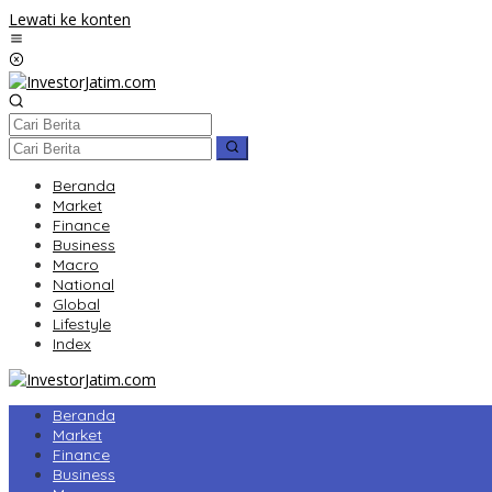
Lewati ke konten
Beranda
Market
Finance
Business
Macro
National
Global
Lifestyle
Index
Beranda
Market
Finance
Business