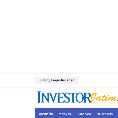
L
e
Jumat, 7 Agustus 2026
w
a
t
i
k
e
k
Beranda
Market
Finance
Business