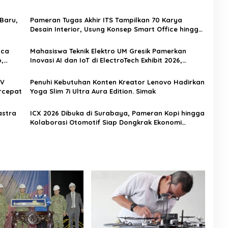
 Baru,
Pameran Tugas Akhir ITS Tampilkan 70 Karya
Desain Interior, Usung Konsep Smart Office hingga
Fasilitas Publik
nca
Mahasiswa Teknik Elektro UM Gresik Pamerkan
,
Inovasi AI dan IoT di ElectroTech Exhibit 2026,
Siapkan Talenta Industri Digital
TV
Penuhi Kebutuhan Konten Kreator Lenovo Hadirkan
rcepat
Yoga Slim 7i Ultra Aura Edition. Simak
astra
ICX 2026 Dibuka di Surabaya, Pameran Kopi hingga
Kolaborasi Otomotif Siap Dongkrak Ekonomi
Kreatif