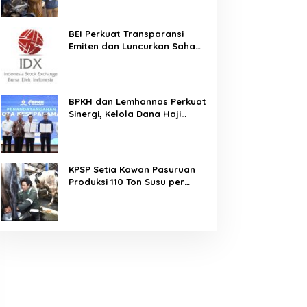
Terjamin dan Pembayaran
Makin Mudah
BEI Perkuat Transparansi
Emiten dan Luncurkan Saham
Berbasis Hijau, IHSG Menguat
0,64 Persen
BPKH dan Lemhannas Perkuat
Sinergi, Kelola Dana Haji
Rp184,45 Triliun dengan Tata
Kelola Berkelanjutan
KPSP Setia Kawan Pasuruan
Produksi 110 Ton Susu per
Hari, Bidik Penuhi Permintaan
Industri 160 Ton