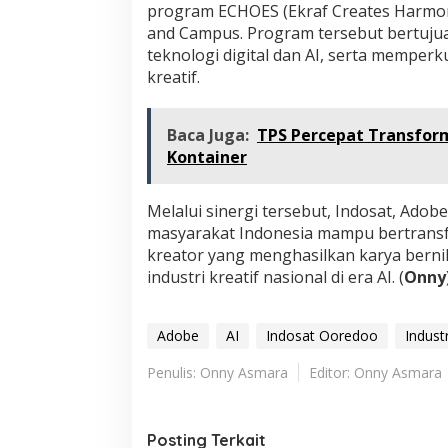
program ECHOES (Ekraf Creates Harmony
and Campus. Program tersebut bertujua
teknologi digital dan AI, serta memperk
kreatif.
Baca Juga:
TPS Percepat Transform
Kontainer
Melalui sinergi tersebut, Indosat, Ad
masyarakat Indonesia mampu bertransf
kreator yang menghasilkan karya berni
industri kreatif nasional di era AI. (
Onny
Adobe
AI
Indosat Ooredoo
Industr
Penulis: Onny Asmara
Editor: Onny Asmara
Posting Terkait