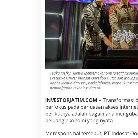
Teuku Riefky Harsya Menteri Ekonomi Kreatif Republik
Executive Officer Indosat Ooredoo Hutchison (paling 
Adobe (kedua dari kiri) berkolaborasi mendukung ma
pemanfaatan teknologi dan AI.
INVESTORJATIM.COM
– Transformasi di
berfokus pada perluasan akses internet 
berikutnya adalah bagaimana mengubah
peluang ekonomi yang nyata.
Merespons hal tersebut, PT Indosat O