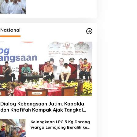
Targetkan Peremajaan
100.000 Hektare Tebu per
Tahun
National
Dialog Kebangsaan Jatim: Kapolda
dan Khofifah Kompak Ajak Tangkal
Hoaks demi Jaga Iklim Investasi
Kelangkaan LPG 3 Kg Dorong
Warga Lumajang Beralih ke
Jaringan Gas PGN, Pasokan