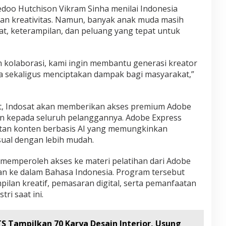
edoo Hutchison Vikram Sinha menilai Indonesia
a dan kreativitas. Namun, banyak anak muda masih
, keterampilan, dan peluang yang tepat untuk
n kolaborasi, kami ingin membantu generasi kreator
 sekaligus menciptakan dampak bagi masyarakat,”
ut, Indosat akan memberikan akses premium Adobe
an kepada seluruh pelanggannya. Adobe Express
tan konten berbasis AI yang memungkinkan
ual dengan lebih mudah.
n memperoleh akses ke materi pelatihan dari Adobe
kan ke dalam Bahasa Indonesia. Program tersebut
ilan kreatif, pemasaran digital, serta pemanfaatan
ri saat ini.
S Tampilkan 70 Karya Desain Interior, Usung