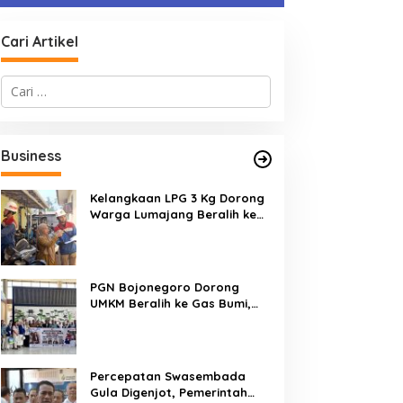
Cari Artikel
C
a
r
i
u
Business
n
t
u
Kelangkaan LPG 3 Kg Dorong
k
Warga Lumajang Beralih ke
:
Jaringan Gas PGN, Pasokan
Terjamin dan Pembayaran
Makin Mudah
PGN Bojonegoro Dorong
UMKM Beralih ke Gas Bumi,
Tekan Biaya Operasional dan
Tingkatkan Daya Saing
Percepatan Swasembada
Gula Digenjot, Pemerintah