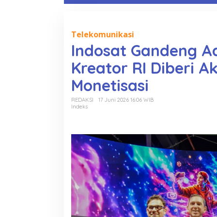
o
n
t
e
Telekomunikasi
n
Indosat Gandeng A
Kreator RI Diberi A
Monetisasi
REDAKSI
17 Juni 2026 16:06 WIB
Indeks