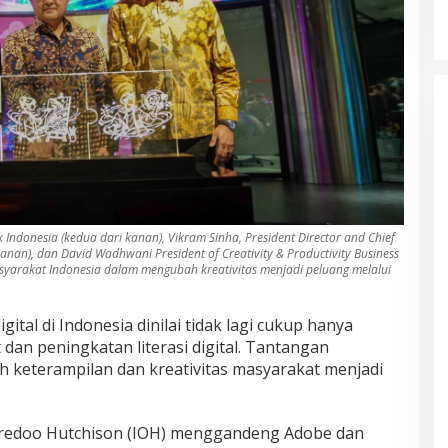
 Indonesia (kedua dari kanan), Vikram Sinha, President Director and Chief
kanan), dan David Wadhwani President of Creativity & Productivity Business
syarakat Indonesia dalam mengubah kreativitas menjadi peluang melalui
gital di Indonesia dinilai tidak lagi cukup hanya
dan peningkatan literasi digital. Tantangan
 keterampilan dan kreativitas masyarakat menjadi
oredoo Hutchison (IOH) menggandeng Adobe dan