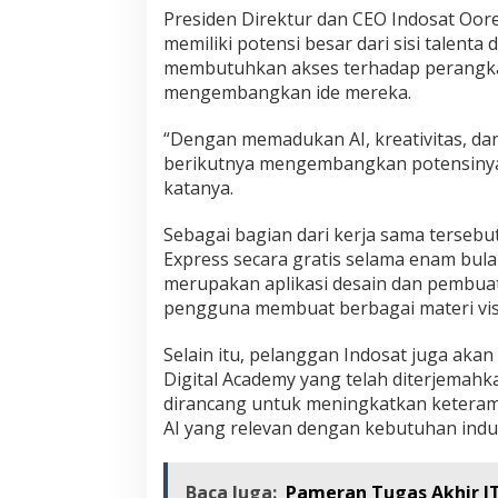
Presiden Direktur dan CEO Indosat Oor
memiliki potensi besar dari sisi talent
membutuhkan akses terhadap perangkat
mengembangkan ide mereka.
“Dengan memadukan AI, kreativitas, da
berikutnya mengembangkan potensinya
katanya.
Sebagai bagian dari kerja sama terseb
Express secara gratis selama enam bul
merupakan aplikasi desain dan pembua
pengguna membuat berbagai materi vis
Selain itu, pelanggan Indosat juga aka
Digital Academy yang telah diterjemah
dirancang untuk meningkatkan keteramp
AI yang relevan dengan kebutuhan indust
Baca Juga:
Pameran Tugas Akhir IT