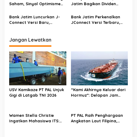
per Bulan
Saham, Sinyal Optimisme
Jatim Bagikan Dividen
terhadap Prospek
Rp850 Miliar
Perseroan
Bank Jatim Luncurkan J-
Bank Jatim Perkenalkan
Connect Versi Baru,
JConnect Versi Terbaru,
Targetkan 2 Juta Pengguna
Bidik 2 Juta Pengguna
pada 2026
pada 2026
Jangan Lewatkan
USV Kamikaze PT PAL Unjuk
“Kami Akhirnya Keluar dari
Gigi di Latgab TNI 2026
Hormuz”: Delapan Jam
Menantang Maut Demi
Menjaga Pasokan Energi
Wamen Stella Christie
PT PAL Raih Penghargaan
Ingatkan Mahasiswa ITS:
Angkatan Laut Filipina,
Jangan Terjebak Euforia AI,
Bukti Kualitas Perawatan
Asah Nalar Kritis
Kapal Perang Diakui