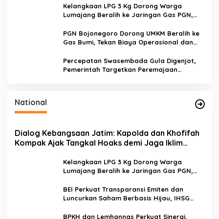
u
Kelangkaan LPG 3 Kg Dorong Warga
k
Lumajang Beralih ke Jaringan Gas PGN,
:
Pasokan Terjamin dan Pembayaran Makin
Mudah
PGN Bojonegoro Dorong UMKM Beralih ke
Gas Bumi, Tekan Biaya Operasional dan
Tingkatkan Daya Saing
Percepatan Swasembada Gula Digenjot,
Pemerintah Targetkan Peremajaan
100.000 Hektare Tebu per Tahun
National
Dialog Kebangsaan Jatim: Kapolda dan Khofifah
Kompak Ajak Tangkal Hoaks demi Jaga Iklim
Investasi
Kelangkaan LPG 3 Kg Dorong Warga
Lumajang Beralih ke Jaringan Gas PGN,
Pasokan Terjamin dan Pembayaran Makin
Mudah
BEI Perkuat Transparansi Emiten dan
Luncurkan Saham Berbasis Hijau, IHSG
Menguat 0,64 Persen
BPKH dan Lemhannas Perkuat Sinergi,