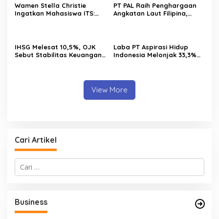
Wamen Stella Christie
PT PAL Raih Penghargaan
Ingatkan Mahasiswa ITS:
Angkatan Laut Filipina,
Jangan Terjebak Euforia AI,
Bukti Kualitas Perawatan
Asah Nalar Kritis
Kapal Perang Diakui
Internasional
IHSG Melesat 10,5%, OJK
Laba PT Aspirasi Hidup
Sebut Stabilitas Keuangan
Indonesia Melonjak 33,3%
Nasional Tetap Terjaga
pada Semester I 2026,
AZKO Tambah Jaringan
hingga 276 Toko
View More
Cari Artikel
C
a
r
i
u
Business
n
t