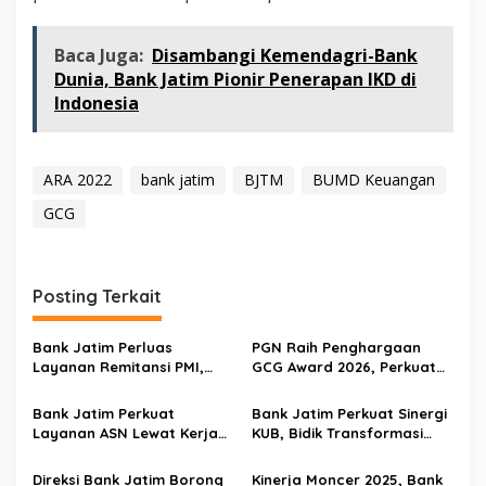
Baca Juga:
Disambangi Kemendagri-Bank
Dunia, Bank Jatim Pionir Penerapan IKD di
Indonesia
ARA 2022
bank jatim
BJTM
BUMD Keuangan
GCG
Posting Terkait
Bank Jatim Perluas
PGN Raih Penghargaan
Layanan Remitansi PMI,
GCG Award 2026, Perkuat
Gandeng PCI Muslimat NU
Tata Kelola untuk Dukung
Hong Kong untuk Perkuat
Transisi Energi Nasional
Bank Jatim Perkuat
Bank Jatim Perkuat Sinergi
Inklusi Keuangan
Layanan ASN Lewat Kerja
KUB, Bidik Transformasi
Sama BKD se-Jawa Timur,
Digital dan Pertumbuhan
Kelola Payroll Rp1,5 Triliun
Berkelanjutan
Direksi Bank Jatim Borong
Kinerja Moncer 2025, Bank