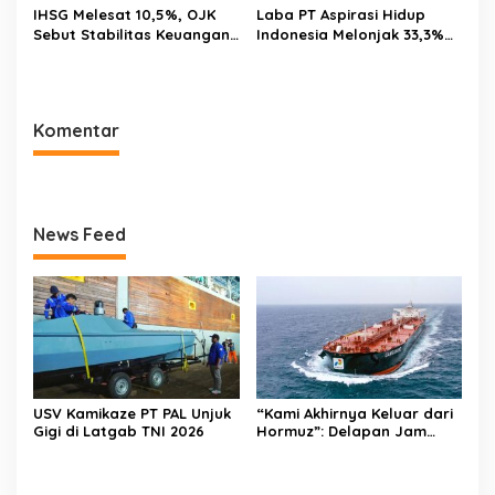
Internasional
IHSG Melesat 10,5%, OJK
Laba PT Aspirasi Hidup
Sebut Stabilitas Keuangan
Indonesia Melonjak 33,3%
Nasional Tetap Terjaga
pada Semester I 2026,
AZKO Tambah Jaringan
hingga 276 Toko
Komentar
News Feed
USV Kamikaze PT PAL Unjuk
“Kami Akhirnya Keluar dari
Gigi di Latgab TNI 2026
Hormuz”: Delapan Jam
Menantang Maut Demi
Menjaga Pasokan Energi