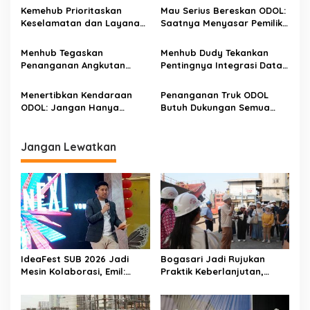
Komoditas untuk Menjaga
Kemehub Prioritaskan
Mau Serius Bereskan ODOL:
Stabilitas Sistem Logistik
Keselamatan dan Layanan
Saatnya Menyasar Pemilik
Keperintisan
Barang dan Armada
Menhub Tegaskan
Menhub Dudy Tekankan
Penanganan Angkutan
Pentingnya Integrasi Data
ODOL Harus Segera
Angkutan Umum dan
Dilaksanakan
Angkutan Barang Demi
Menertibkan Kendaraan
Penanganan Truk ODOL
Tingkatkan Keselamatan
ODOL: Jangan Hanya
Butuh Dukungan Semua
Galak, Tapi Juga Adil
Pihak
Jangan Lewatkan
IdeaFest SUB 2026 Jadi
Bogasari Jadi Rujukan
Mesin Kolaborasi, Emil:
Praktik Keberlanjutan,
Jatim Harus Melahirkan
Puluhan Profesional
Generasi Baru Pengusaha
Sustainability Belajar
Langsung ke Pabrik