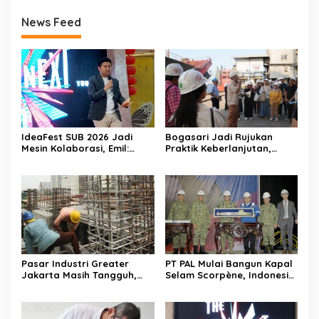
News Feed
IdeaFest SUB 2026 Jadi
Bogasari Jadi Rujukan
Mesin Kolaborasi, Emil:
Praktik Keberlanjutan,
Jatim Harus Melahirkan
Puluhan Profesional
Generasi Baru Pengusaha
Sustainability Belajar
Langsung ke Pabrik
Pasar Industri Greater
PT PAL Mulai Bangun Kapal
Jakarta Masih Tangguh,
Selam Scorpène, Indonesia
Investor Kini Lebih Selektif
Masuki Era Produksi Kapal
Ekspansi
Selam Nasional