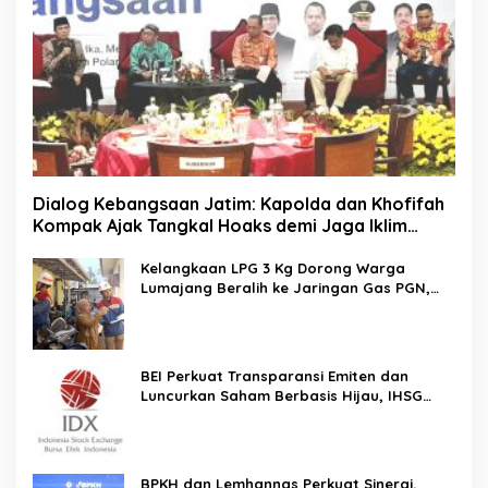
Dialog Kebangsaan Jatim: Kapolda dan Khofifah
Kompak Ajak Tangkal Hoaks demi Jaga Iklim
Investasi
Kelangkaan LPG 3 Kg Dorong Warga
Lumajang Beralih ke Jaringan Gas PGN,
Pasokan Terjamin dan Pembayaran Makin
Mudah
BEI Perkuat Transparansi Emiten dan
Luncurkan Saham Berbasis Hijau, IHSG
Menguat 0,64 Persen
BPKH dan Lemhannas Perkuat Sinergi,