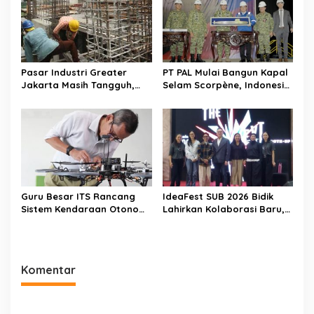
Pasar Industri Greater
PT PAL Mulai Bangun Kapal
Jakarta Masih Tangguh,
Selam Scorpène, Indonesia
Investor Kini Lebih Selektif
Masuki Era Produksi Kapal
Ekspansi
Selam Nasional
Guru Besar ITS Rancang
IdeaFest SUB 2026 Bidik
Sistem Kendaraan Otonom
Lahirkan Kolaborasi Baru,
Terintegrasi untuk Jaga
Bukan Sekadar Festival
Kedaulatan Laut Indonesia
Kreatif
Komentar