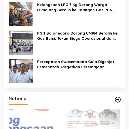
u
Kelangkaan LPG 3 Kg Dorong Warga
k
Lumajang Beralih ke Jaringan Gas PGN,
:
Pasokan Terjamin dan Pembayaran Makin
Mudah
PGN Bojonegoro Dorong UMKM Beralih ke
Gas Bumi, Tekan Biaya Operasional dan
Tingkatkan Daya Saing
Percepatan Swasembada Gula Digenjot,
Pemerintah Targetkan Peremajaan
100.000 Hektare Tebu per Tahun
National