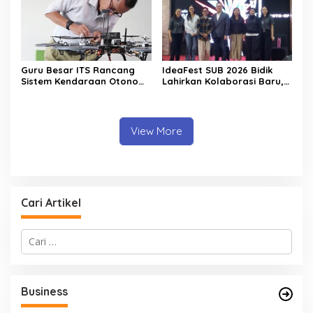
Guru Besar ITS Rancang
IdeaFest SUB 2026 Bidik
Sistem Kendaraan Otonom
Lahirkan Kolaborasi Baru,
Terintegrasi untuk Jaga
Bukan Sekadar Festival
Kedaulatan Laut Indonesia
Kreatif
View More
Cari Artikel
C
a
r
i
u
Business
n
t