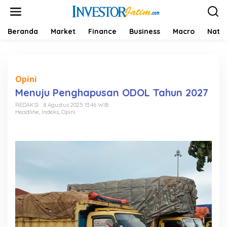
L
e
w
a
Beranda
Market
Finance
Business
Macro
Natio
t
i
k
e
k
Opini
o
Menuju Penghapusan ODOL Tahun 2027
n
t
REDAKSI
8 Agustus 2025 13:46 WIB
Headline
,
Indeks
,
Opini
e
n