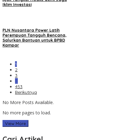
Iklim Investasi
PLN Nusantara Power Latih
Perempuan Tangguh Bencana,
Salurkan Bantuan untuk BPBD
Kampar
1
2
3
…
453
Berikutnya
No More Posts Available.
No more pages to load.
View More
Cari Artikel