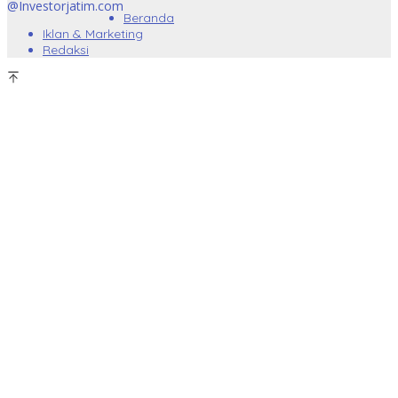
@Investorjatim.com
Beranda
Iklan & Marketing
Redaksi