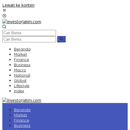
Lewati ke konten
Beranda
Market
Finance
Business
Macro
National
Global
Lifestyle
Index
Beranda
Market
Finance
Business