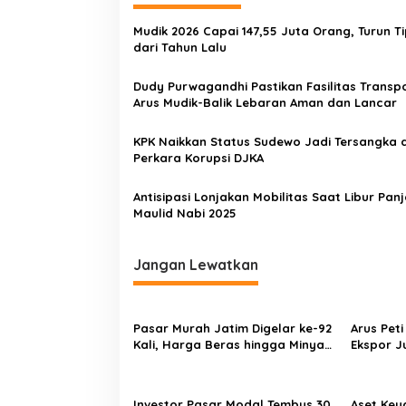
Mudik 2026 Capai 147,55 Juta Orang, Turun Ti
dari Tahun Lalu
Dudy Purwagandhi Pastikan Fasilitas Transpo
Arus Mudik-Balik Lebaran Aman dan Lancar
KPK Naikkan Status Sudewo Jadi Tersangka
Perkara Korupsi DJKA
Antisipasi Lonjakan Mobilitas Saat Libur Pan
Maulid Nabi 2025
Jangan Lewatkan
Pasar Murah Jatim Digelar ke-92
Arus Pet
Kali, Harga Beras hingga Minyak
Ekspor J
Goreng di Bawah Pasar
Persen
Investor Pasar Modal Tembus 30
Aset Keu