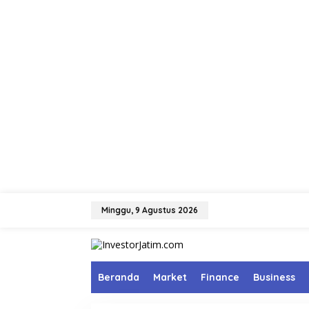
L
e
Minggu, 9 Agustus 2026
w
a
t
i
k
Beranda
Market
Finance
Business
e
k