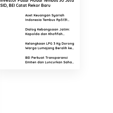
Investor Pasar Modal Tembus 30 Juta
SID, BEI Catat Rekor Baru
Aset Keuangan Syariah
Indonesia Tembus Rp3.131
Triliun pada 2025
Dialog Kebangsaan Jatim:
Kapolda dan Khofifah
Kompak Ajak Tangkal Hoaks
demi Jaga Iklim Investasi
Kelangkaan LPG 3 Kg Dorong
Warga Lumajang Beralih ke
Jaringan Gas PGN, Pasokan
Terjamin dan Pembayaran
BEI Perkuat Transparansi
Makin Mudah
Emiten dan Luncurkan Saham
Berbasis Hijau, IHSG Menguat
0,64 Persen