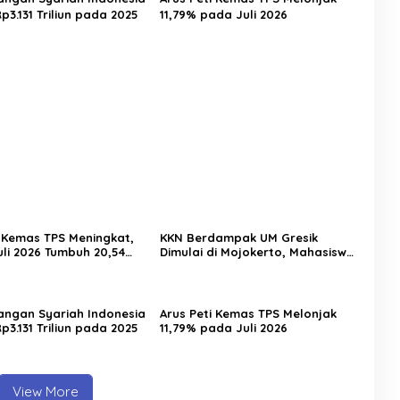
3.131 Triliun pada 2025
11,79% pada Juli 2026
i Kemas TPS Meningkat,
KKN Berdampak UM Gresik
uli 2026 Tumbuh 20,54
Dimulai di Mojokerto, Mahasiswa
Siapkan Program Pemberdayaan
Desa
angan Syariah Indonesia
Arus Peti Kemas TPS Melonjak
3.131 Triliun pada 2025
11,79% pada Juli 2026
View More