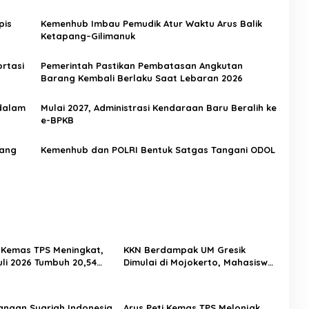
pis
Kemenhub Imbau Pemudik Atur Waktu Arus Balik
Ketapang–Gilimanuk
rtasi
Pemerintah Pastikan Pembatasan Angkutan
Barang Kembali Berlaku Saat Lebaran 2026
 dalam
Mulai 2027, Administrasi Kendaraan Baru Beralih ke
e-BPKB
jang
Kemenhub dan POLRI Bentuk Satgas Tangani ODOL
i Kemas TPS Meningkat,
KKN Berdampak UM Gresik
uli 2026 Tumbuh 20,54
Dimulai di Mojokerto, Mahasiswa
Siapkan Program Pemberdayaan
Desa
angan Syariah Indonesia
Arus Peti Kemas TPS Melonjak