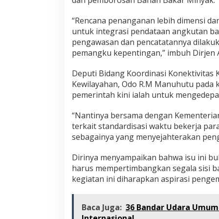
dan pemborosan Bahan Bakar Minyak.
“Rencana penanganan lebih dimensi da
untuk integrasi pendataan angkutan b
pengawasan dan pencatatannya dilakuk
pemangku kepentingan,” imbuh Dirjen 
Deputi Bidang Koordinasi Konektivitas 
Kewilayahan, Odo R.M Manuhutu pada k
pemerintah kini ialah untuk mengedep
“Nantinya bersama dengan Kementerian
terkait standardisasi waktu bekerja pa
sebagainya yang menyejahterakan penge
Dirinya menyampaikan bahwa isu ini bu
harus mempertimbangkan segala sisi b
kegiatan ini diharapkan aspirasi penge
Baca Juga:
36 Bandar Udara Umum 
Internasional