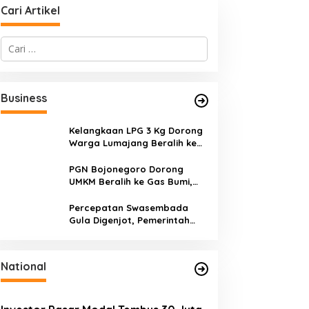
Cari Artikel
C
a
r
i
u
Business
n
t
u
Kelangkaan LPG 3 Kg Dorong
k
Warga Lumajang Beralih ke
:
Jaringan Gas PGN, Pasokan
Terjamin dan Pembayaran
PGN Bojonegoro Dorong
Makin Mudah
UMKM Beralih ke Gas Bumi,
Tekan Biaya Operasional dan
Tingkatkan Daya Saing
Percepatan Swasembada
Gula Digenjot, Pemerintah
Targetkan Peremajaan
100.000 Hektare Tebu per
Tahun
National