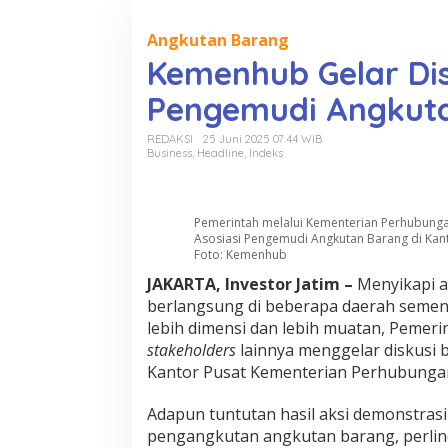
o
n
t
Angkutan Barang
e
Kemenhub Gelar Dis
n
Pengemudi Angkut
REDAKSI
25 Juni 2025 07:44 WIB
Business
,
Headline
,
Indeks
Pemerintah melalui Kementerian Perhubunga
Asosiasi Pengemudi Angkutan Barang di Kan
Foto: Kemenhub
JAKARTA, Investor Jatim –
Menyikapi a
berlangsung di beberapa daerah semen
lebih dimensi dan lebih muatan, Pemer
stakeholders
lainnya menggelar diskusi
Kantor Pusat Kementerian Perhubungan 
Adapun tuntutan hasil aksi demonstras
pengangkutan angkutan barang, perlin