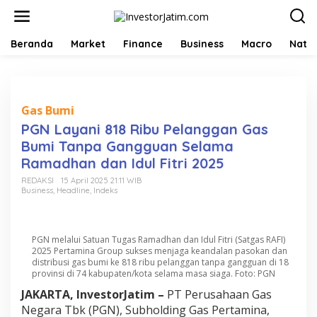
L
e
w
a
Beranda
Market
Finance
Business
Macro
Natio
t
i
k
e
k
Gas Bumi
o
PGN Layani 818 Ribu Pelanggan Gas
n
Bumi Tanpa Gangguan Selama
t
e
Ramadhan dan Idul Fitri 2025
n
REDAKSI
15 April 2025 21:11 WIB
Business
,
Headline
,
Indeks
PGN melalui Satuan Tugas Ramadhan dan Idul Fitri (Satgas RAFI)
2025 Pertamina Group sukses menjaga keandalan pasokan dan
distribusi gas bumi ke 818 ribu pelanggan tanpa gangguan di 18
provinsi di 74 kabupaten/kota selama masa siaga. Foto: PGN
JAKARTA, InvestorJatim –
PT Perusahaan Gas
Negara Tbk (PGN), Subholding Gas Pertamina,