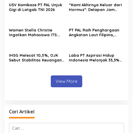
USV Kamikaze PT PAL Unjuk
“Kami Akhirnya Keluar dari
Gigi di Latgab TNI 2026
Hormuz”: Delapan Jam
Menantang Maut Demi
Menjaga Pasokan Energi
Wamen Stella Christie
PT PAL Raih Penghargaan
Ingatkan Mahasiswa ITS:
Angkatan Laut Filipina,
Jangan Terjebak Euforia AI,
Bukti Kualitas Perawatan
Asah Nalar Kritis
Kapal Perang Diakui
Internasional
IHSG Melesat 10,5%, OJK
Laba PT Aspirasi Hidup
Sebut Stabilitas Keuangan
Indonesia Melonjak 33,3%
Nasional Tetap Terjaga
pada Semester I 2026,
AZKO Tambah Jaringan
hingga 276 Toko
View More
Cari Artikel
C
a