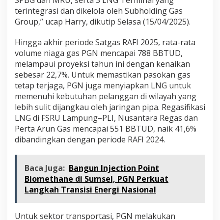
SPBG dan MRU, serta 3 LNG Terminal yang
terintegrasi dan dikelola oleh Subholding Gas
Group,” ucap Harry, dikutip Selasa (15/04/2025).
Hingga akhir periode Satgas RAFI 2025, rata-rata
volume niaga gas PGN mencapai 788 BBTUD,
melampaui proyeksi tahun ini dengan kenaikan
sebesar 22,7%. Untuk memastikan pasokan gas
tetap terjaga, PGN juga menyiapkan LNG untuk
memenuhi kebutuhan pelanggan di wilayah yang
lebih sulit dijangkau oleh jaringan pipa. Regasifikasi
LNG di FSRU Lampung–PLI, Nusantara Regas dan
Perta Arun Gas mencapai 551 BBTUD, naik 41,6%
dibandingkan dengan periode RAFI 2024.
Baca Juga:
Bangun Injection Point
Biomethane di Sumsel, PGN Perkuat
Langkah Transisi Energi Nasional
Untuk sektor transportasi, PGN melakukan