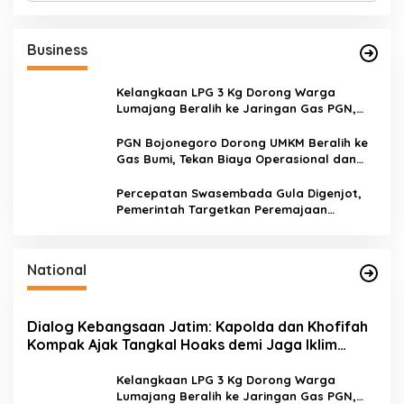
r
i
u
Business
n
t
u
Kelangkaan LPG 3 Kg Dorong Warga
k
Lumajang Beralih ke Jaringan Gas PGN,
:
Pasokan Terjamin dan Pembayaran Makin
Mudah
PGN Bojonegoro Dorong UMKM Beralih ke
Gas Bumi, Tekan Biaya Operasional dan
Tingkatkan Daya Saing
Percepatan Swasembada Gula Digenjot,
Pemerintah Targetkan Peremajaan
100.000 Hektare Tebu per Tahun
National
Dialog Kebangsaan Jatim: Kapolda dan Khofifah
Kompak Ajak Tangkal Hoaks demi Jaga Iklim
Investasi
Kelangkaan LPG 3 Kg Dorong Warga
Lumajang Beralih ke Jaringan Gas PGN,