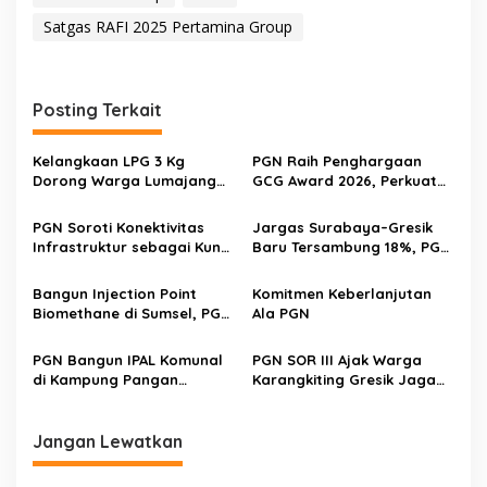
Satgas RAFI 2025 Pertamina Group
Posting Terkait
Kelangkaan LPG 3 Kg
PGN Raih Penghargaan
Dorong Warga Lumajang
GCG Award 2026, Perkuat
Beralih ke Jaringan Gas
Tata Kelola untuk Dukung
PGN, Pasokan Terjamin dan
Transisi Energi Nasional
PGN Soroti Konektivitas
Jargas Surabaya–Gresik
Pembayaran Makin Mudah
Infrastruktur sebagai Kunci
Baru Tersambung 18%, PGN
Optimalisasi Gas Bumi
Genjot Edukasi Warga
Bangun Injection Point
Komitmen Keberlanjutan
Biomethane di Sumsel, PGN
Ala PGN
Perkuat Langkah Transisi
Energi Nasional
PGN Bangun IPAL Komunal
PGN SOR III Ajak Warga
di Kampung Pangan
Karangkiting Gresik Jaga
Bersinar Jombang, Tekan
Keamanan Aset Gas Bumi
77% Polusi Limbah Tahu
Jangan Lewatkan