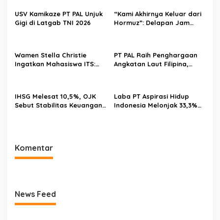
USV Kamikaze PT PAL Unjuk
“Kami Akhirnya Keluar dari
Gigi di Latgab TNI 2026
Hormuz”: Delapan Jam
Menantang Maut Demi
Menjaga Pasokan Energi
Wamen Stella Christie
PT PAL Raih Penghargaan
Ingatkan Mahasiswa ITS:
Angkatan Laut Filipina,
Jangan Terjebak Euforia AI,
Bukti Kualitas Perawatan
Asah Nalar Kritis
Kapal Perang Diakui
Internasional
IHSG Melesat 10,5%, OJK
Laba PT Aspirasi Hidup
Sebut Stabilitas Keuangan
Indonesia Melonjak 33,3%
Nasional Tetap Terjaga
pada Semester I 2026,
AZKO Tambah Jaringan
hingga 276 Toko
Komentar
News Feed