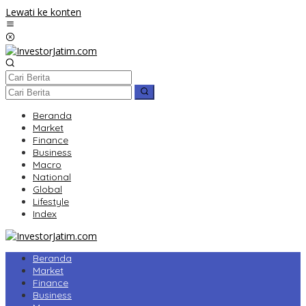
Lewati ke konten
Beranda
Market
Finance
Business
Macro
National
Global
Lifestyle
Index
Beranda
Market
Finance
Business