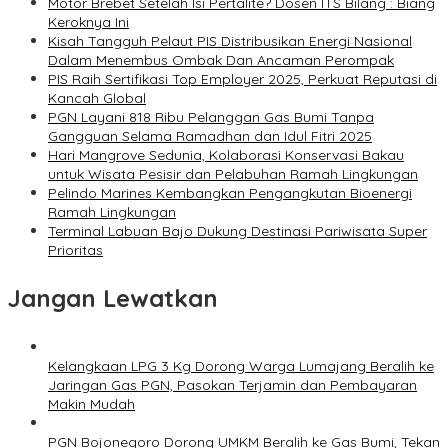
Motor Brebet Setelah Isi Pertalite? Dosen ITS Bilang : Biang
Keroknya Ini
Kisah Tangguh Pelaut PIS Distribusikan Energi Nasional
Dalam Menembus Ombak Dan Ancaman Perompak
PIS Raih Sertifikasi Top Employer 2025, Perkuat Reputasi di
Kancah Global
PGN Layani 818 Ribu Pelanggan Gas Bumi Tanpa
Gangguan Selama Ramadhan dan Idul Fitri 2025
Hari Mangrove Sedunia, Kolaborasi Konservasi Bakau
untuk Wisata Pesisir dan Pelabuhan Ramah Lingkungan
Pelindo Marines Kembangkan Pengangkutan Bioenergi
Ramah Lingkungan
Terminal Labuan Bajo Dukung Destinasi Pariwisata Super
Prioritas
Jangan Lewatkan
Kelangkaan LPG 3 Kg Dorong Warga Lumajang Beralih ke
Jaringan Gas PGN, Pasokan Terjamin dan Pembayaran
Makin Mudah
PGN Bojonegoro Dorong UMKM Beralih ke Gas Bumi, Tekan