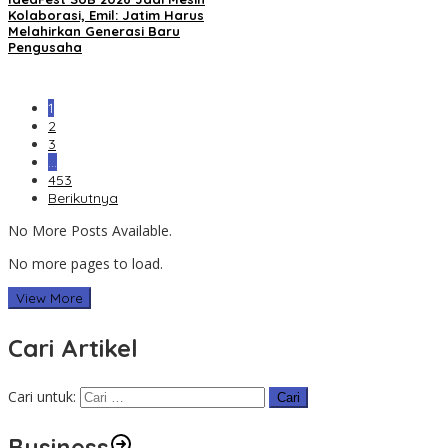
Kolaborasi, Emil: Jatim Harus
Melahirkan Generasi Baru
Pengusaha
1
2
3
…
453
Berikutnya
No More Posts Available.
No more pages to load.
View More
Cari Artikel
Cari untuk:
Business