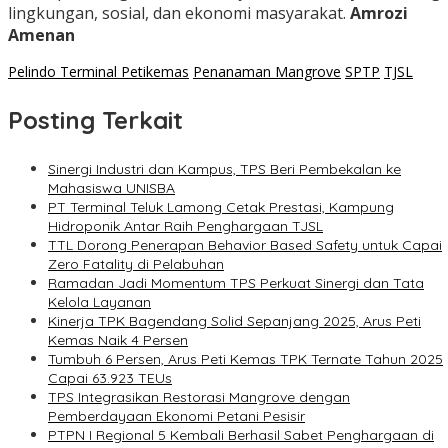
lingkungan, sosial, dan ekonomi masyarakat.
Amrozi
Amenan
Pelindo Terminal Petikemas
Penanaman Mangrove
SPTP
TJSL
Posting Terkait
Sinergi Industri dan Kampus, TPS Beri Pembekalan ke
Mahasiswa UNISBA
PT Terminal Teluk Lamong Cetak Prestasi, Kampung
Hidroponik Antar Raih Penghargaan TJSL
TTL Dorong Penerapan Behavior Based Safety untuk Capai
Zero Fatality di Pelabuhan
Ramadan Jadi Momentum TPS Perkuat Sinergi dan Tata
Kelola Layanan
Kinerja TPK Bagendang Solid Sepanjang 2025, Arus Peti
Kemas Naik 4 Persen
Tumbuh 6 Persen, Arus Peti Kemas TPK Ternate Tahun 2025
Capai 63.923 TEUs
TPS Integrasikan Restorasi Mangrove dengan
Pemberdayaan Ekonomi Petani Pesisir
PTPN I Regional 5 Kembali Berhasil Sabet Penghargaan di