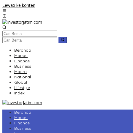
Lewati ke konten
Beranda
Market
Finance
Business
Macro
National
Global
Lifestyle
Index
Beranda
Market
Finance
Business