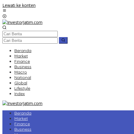
Lewati ke konten
Beranda
Market
Finance
Business
Macro
National
Global
Lifestyle
Index
Beranda
Market
Finance
Business