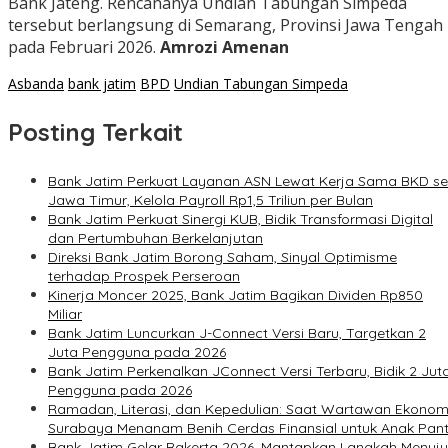
Bank Jateng. Rencananya Undian Tabungan Simpeda
tersebut berlangsung di Semarang, Provinsi Jawa Tengah
pada Februari 2026.
Amrozi Amenan
Asbanda
bank jatim
BPD
Undian Tabungan Simpeda
Posting Terkait
Bank Jatim Perkuat Layanan ASN Lewat Kerja Sama BKD se
Jawa Timur, Kelola Payroll Rp1,5 Triliun per Bulan
Bank Jatim Perkuat Sinergi KUB, Bidik Transformasi Digital
dan Pertumbuhan Berkelanjutan
Direksi Bank Jatim Borong Saham, Sinyal Optimisme
terhadap Prospek Perseroan
Kinerja Moncer 2025, Bank Jatim Bagikan Dividen Rp850
Miliar
Bank Jatim Luncurkan J-Connect Versi Baru, Targetkan 2
Juta Pengguna pada 2026
Bank Jatim Perkenalkan JConnect Versi Terbaru, Bidik 2 Jut
Pengguna pada 2026
Ramadan, Literasi, dan Kepedulian: Saat Wartawan Ekonom
Surabaya Menanam Benih Cerdas Finansial untuk Anak Pant
Bank Jatim Gelar Rakerta 2026, Mantapkan Langkah Menuju