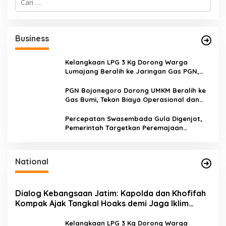
a
r
i
u
Business
n
t
u
Kelangkaan LPG 3 Kg Dorong Warga
k
Lumajang Beralih ke Jaringan Gas PGN,
:
Pasokan Terjamin dan Pembayaran Makin
Mudah
PGN Bojonegoro Dorong UMKM Beralih ke
Gas Bumi, Tekan Biaya Operasional dan
Tingkatkan Daya Saing
Percepatan Swasembada Gula Digenjot,
Pemerintah Targetkan Peremajaan
100.000 Hektare Tebu per Tahun
National
Dialog Kebangsaan Jatim: Kapolda dan Khofifah
Kompak Ajak Tangkal Hoaks demi Jaga Iklim
Investasi
Kelangkaan LPG 3 Kg Dorong Warga