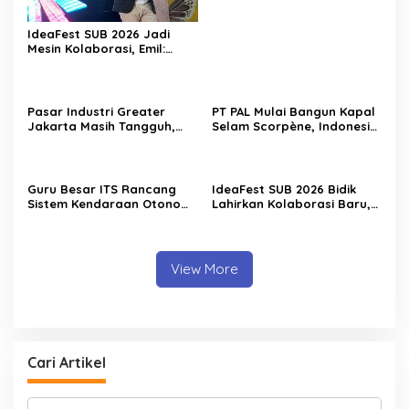
Langsung ke Pabrik
IdeaFest SUB 2026 Jadi
Mesin Kolaborasi, Emil:
Jatim Harus Melahirkan
Generasi Baru Pengusaha
Pasar Industri Greater
PT PAL Mulai Bangun Kapal
Jakarta Masih Tangguh,
Selam Scorpène, Indonesia
Investor Kini Lebih Selektif
Masuki Era Produksi Kapal
Ekspansi
Selam Nasional
Guru Besar ITS Rancang
IdeaFest SUB 2026 Bidik
Sistem Kendaraan Otonom
Lahirkan Kolaborasi Baru,
Terintegrasi untuk Jaga
Bukan Sekadar Festival
Kedaulatan Laut Indonesia
Kreatif
View More
Cari Artikel
C