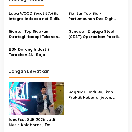
Laba WOOD Susut 57,6%,
Siantar Top Bidik
Integra Indocabinet Bidik
Pertumbuhan Dua Digit
Perbaikan Kinerja pada
pada 2026, Laba 9 Bulan
2026
Tembus Rp885 Miliar
Siantar Top Siapkan
Gunawan Diajaya Steel
Strategi Hadapi Tekanan
(GDST) Operasikan Pabrik
Dampak Kenaikan UMP dan
Baru Plate Mill 2 Desember
UMK 2024
Tahun Ini
BSN Dorong Industri
Terapkan SNI Baja
Jangan Lewatkan
Bogasari Jadi Rujukan
Praktik Keberlanjutan,
Puluhan Profesional
Sustainability Belajar
Langsung ke Pabrik
IdeaFest SUB 2026 Jadi
Mesin Kolaborasi, Emil:
Jatim Harus Melahirkan