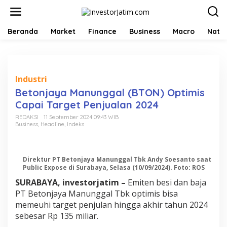
L
e
w
a
Beranda
Market
Finance
Business
Macro
Natio
t
i
k
e
k
Industri
o
Betonjaya Manunggal (BTON) Optimis
n
Capai Target Penjualan 2024
t
e
REDAKSI
11 September 2024 09:43 WIB
n
Business
,
Headline
,
Indeks
Direktur PT Betonjaya Manunggal Tbk Andy Soesanto saat
Public Expose di Surabaya, Selasa (10/09/2024). Foto: ROS
SURABAYA, investorjatim –
Emiten besi dan baja
PT Betonjaya Manunggal Tbk optimis bisa
memeuhi target penjulan hingga akhir tahun 2024
sebesar Rp 135 miliar.