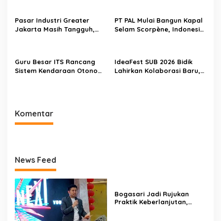
Generasi Baru Pengusaha
Pasar Industri Greater
PT PAL Mulai Bangun Kapal
Jakarta Masih Tangguh,
Selam Scorpène, Indonesia
Investor Kini Lebih Selektif
Masuki Era Produksi Kapal
Ekspansi
Selam Nasional
Guru Besar ITS Rancang
IdeaFest SUB 2026 Bidik
Sistem Kendaraan Otonom
Lahirkan Kolaborasi Baru,
Terintegrasi untuk Jaga
Bukan Sekadar Festival
Kedaulatan Laut Indonesia
Kreatif
Komentar
News Feed
Bogasari Jadi Rujukan
Praktik Keberlanjutan,
Puluhan Profesional
Sustainability Belajar