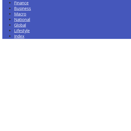
Finance
Business
Macro
National
Global
Lifestyle
Index