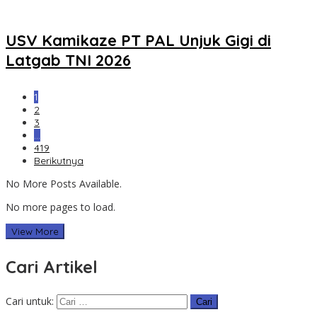
USV Kamikaze PT PAL Unjuk Gigi di
Latgab TNI 2026
1
2
3
…
419
Berikutnya
No More Posts Available.
No more pages to load.
View More
Cari Artikel
Cari untuk: