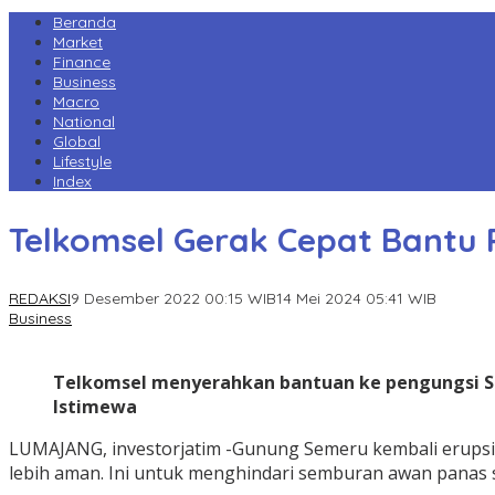
Beranda
Market
Finance
Business
Macro
National
Global
Lifestyle
Index
Telkomsel Gerak Cepat Bantu 
REDAKSI
9 Desember 2022 00:15 WIB
14 Mei 2024 05:41 WIB
Business
Telkomsel menyerahkan bantuan ke pengungsi Se
Istimewa
LUMAJANG, investorjatim -Gunung Semeru kembali erupsi
lebih aman. Ini untuk menghindari semburan awan panas 