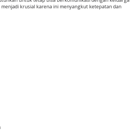
butuhkan untuk tetap bisa berkomunikasi dengan keluarga
 menjadi krusial karena ini menyangkut ketepatan dan
h