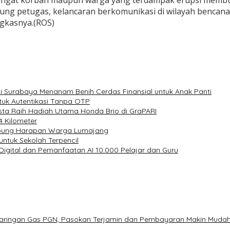
mengingat korban maupun warga yang terdampak erupsi mem
pung petugas, kelancaran berkomunikasi di wilayah bencana
gkasnya.(ROS)
i Surabaya Menanam Benih Cerdas Finansial untuk Anak Panti
untuk Autentikasi Tanpa OTP
ta Raih Hadiah Utama Honda Brio di GraPARI
 Kilometer
mbung Harapan Warga Lumajang
untuk Sekolah Terpencil
 Digital dan Pemanfaatan AI 10.000 Pelajar dan Guru
Jaringan Gas PGN, Pasokan Terjamin dan Pembayaran Makin Muda