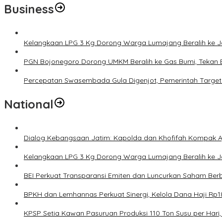
Business
Kelangkaan LPG 3 Kg Dorong Warga Lumajang Beralih ke 
PGN Bojonegoro Dorong UMKM Beralih ke Gas Bumi, Tekan 
Percepatan Swasembada Gula Digenjot, Pemerintah Target
National
Dialog Kebangsaan Jatim: Kapolda dan Khofifah Kompak Aj
Kelangkaan LPG 3 Kg Dorong Warga Lumajang Beralih ke 
BEI Perkuat Transparansi Emiten dan Luncurkan Saham Berb
BPKH dan Lemhannas Perkuat Sinergi, Kelola Dana Haji Rp18
KPSP Setia Kawan Pasuruan Produksi 110 Ton Susu per Hari, 