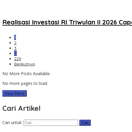
Realisasi Investasi RI Triwulan II 2026 C
1
2
3
…
229
Berikutnya
No More Posts Available.
No more pages to load.
View More
Cari Artikel
Cari untuk: