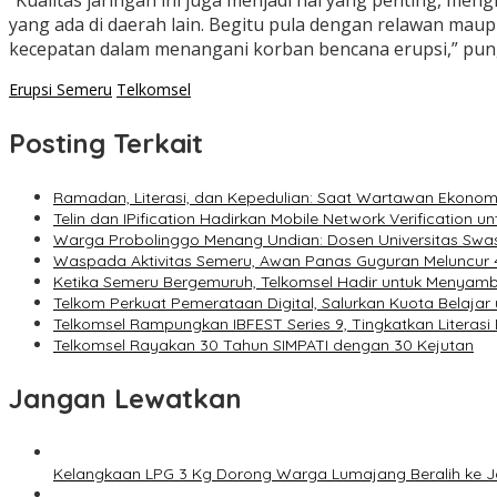
“Kualitas jaringan ini juga menjadi hal yang penting, 
yang ada di daerah lain. Begitu pula dengan relawan mau
kecepatan dalam menangani korban bencana erupsi,” pun
Erupsi Semeru
Telkomsel
Posting Terkait
Ramadan, Literasi, dan Kepedulian: Saat Wartawan Ekonom
Telin dan IPification Hadirkan Mobile Network Verification 
Warga Probolinggo Menang Undian: Dosen Universitas Swas
Waspada Aktivitas Semeru, Awan Panas Guguran Meluncur 4
Ketika Semeru Bergemuruh, Telkomsel Hadir untuk Menya
Telkom Perkuat Pemerataan Digital, Salurkan Kuota Belajar 
Telkomsel Rampungkan IBFEST Series 9, Tingkatkan Literasi
Telkomsel Rayakan 30 Tahun SIMPATI dengan 30 Kejutan
Jangan Lewatkan
Kelangkaan LPG 3 Kg Dorong Warga Lumajang Beralih ke 