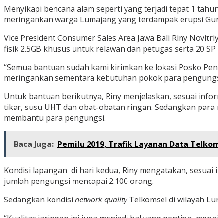
Menyikapi bencana alam seperti yang terjadi tepat 1 tah
meringankan warga Lumajang yang terdampak erupsi Gu
Vice President Consumer Sales Area Jawa Bali Riny Novitr
fisik 2.5GB khusus untuk relawan dan petugas serta 20 
“Semua bantuan sudah kami kirimkan ke lokasi Posko Pen
meringankan sementara kebutuhan pokok para pengungsi
Untuk bantuan berikutnya, Riny menjelaskan, sesuai infor
tikar, susu UHT dan obat-obatan ringan. Sedangkan par
membantu para pengungsi.
Baca Juga:
Pemilu 2019, Trafik Layanan Data Telko
Kondisi lapangan di hari kedua, Riny mengatakan, sesuai
jumlah pengungsi mencapai 2.100 orang.
Sedangkan kondisi
network quality
Telkomsel di wilayah Lu