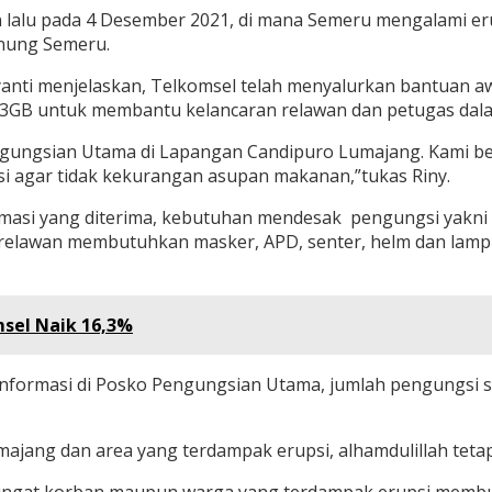
un lalu pada 4 Desember 2021, di mana Semeru mengalami e
nung Semeru.
iyanti menjelaskan, Telkomsel telah menyalurkan bantuan a
SP 3GB untuk membantu kelancaran relawan dan petugas da
gungsian Utama di Lapangan Candipuro Lumajang. Kami ber
 agar tidak kekurangan asupan makanan,”tukas Riny.
masi yang diterima, kebutuhan mendesak pengungsi yakni pa
a relawan membutuhkan masker, APD, senter, helm dan lam
msel Naik 16,3%
 informasi di Posko Pengungsian Utama, jumlah pengungsi s
majang dan area yang terdampak erupsi, alhamdulillah tet