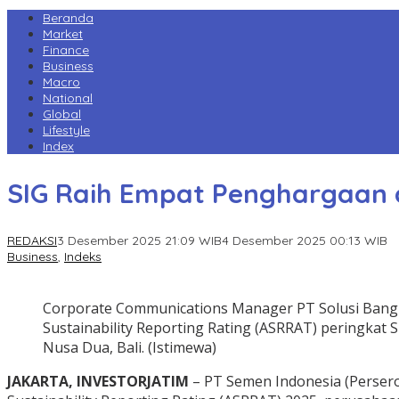
Beranda
Market
Finance
Business
Macro
National
Global
Lifestyle
Index
SIG Raih Empat Penghargaan 
REDAKSI
3 Desember 2025 21:09 WIB
4 Desember 2025 00:13 WIB
Business
,
Indeks
Corporate Communications Manager PT Solusi Bangu
Sustainability Reporting Rating (ASRRAT) peringkat
Nusa Dua, Bali. (Istimewa)
JAKARTA, INVESTORJATIM
– PT Semen Indonesia (Persero