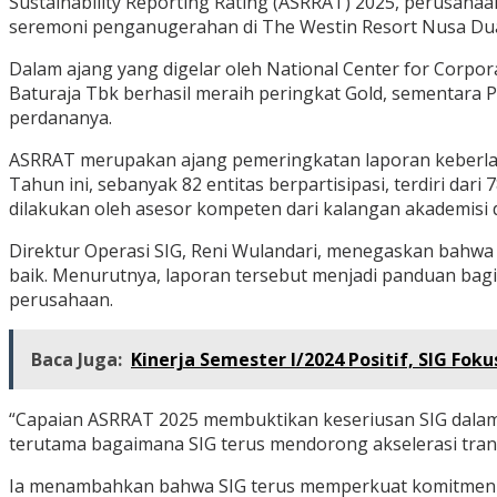
Sustainability Reporting Rating (ASRRAT) 2025, perusah
seremoni penganugerahan di The Westin Resort Nusa Dua,
Dalam ajang yang digelar oleh National Center for Corpora
Baturaja Tbk berhasil meraih peringkat Gold, sementara P
perdananya.
ASRRAT merupakan ajang pemeringkatan laporan keberlanju
Tahun ini, sebanyak 82 entitas berpartisipasi, terdiri da
dilakukan oleh asesor kompeten dari kalangan akademisi d
Direktur Operasi SIG, Reni Wulandari, menegaskan bahwa
baik. Menurutnya, laporan tersebut menjadi panduan bagi 
perusahaan.
Baca Juga:
Kinerja Semester I/2024 Positif, SIG Fo
“Capaian ASRRAT 2025 membuktikan keseriusan SIG dalam p
terutama bagaimana SIG terus mendorong akselerasi transis
Ia menambahkan bahwa SIG terus memperkuat komitmen keb