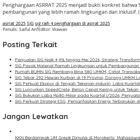
Penghargaan ASRRAT 2025 menjadi bukti konkret bahwa SIG
pembangunan yang lebih ramah lingkungan dan inklusif. (
asrrat 2025
SIG
sig raih 4 penghargaan di asrrat 2025
Penulis: Saiful Arif
Editor: Wawan
Posting Terkait
Penjualan SIG Naik 4,4% hingga Mei 2026, Strategi Transfor
SIG Pasok Material Ramah Lingkungan untuk Pembangunan S
Rumah BUMN SIG Rembang Bina 580 UMKM, Catat Transaksi R
SIG Tebar 292 Hewan Kurban di 19 Provinsi, Dorong UMKM Lo
SIG Perkuat Ekspor di Tengah Tekanan Industri, Laba Kuartal
SIG Luncurkan SpeedCrete, Beton Cepat Kering untuk Tek
SIG Bukukan Laba Rp80 Miliar pada Kuartal I/2026, Penjuala
SIG Perkuat Strategi ESG, Pemanfaatan Energi Terbarukan
Jangan Lewatkan
KKN Berdampak UM Gresik Dimulai di Mojokerto, Mahasis