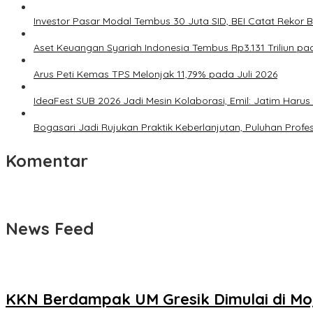
Investor Pasar Modal Tembus 30 Juta SID, BEI Catat Rekor 
Aset Keuangan Syariah Indonesia Tembus Rp3.131 Triliun p
Arus Peti Kemas TPS Melonjak 11,79% pada Juli 2026
IdeaFest SUB 2026 Jadi Mesin Kolaborasi, Emil: Jatim Haru
Bogasari Jadi Rujukan Praktik Keberlanjutan, Puluhan Profes
Komentar
News Feed
KKN Berdampak UM Gresik Dimulai di M