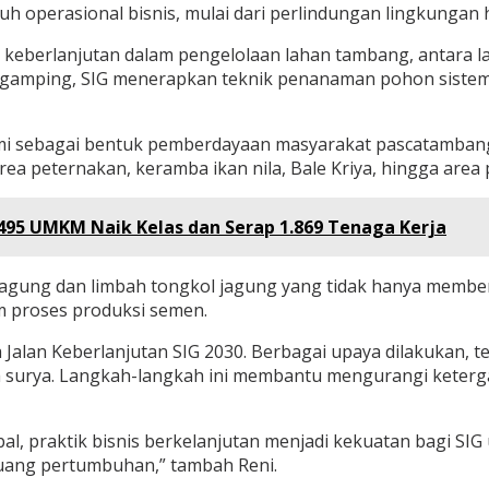
luruh operasional bisnis, mulai dari perlindungan lingkung
 keberlanjutan dalam pengelolaan lahan tambang, antara la
amping, SIG menerapkan teknik penanaman pohon sistem alur
 sebagai bentuk pemberdayaan masyarakat pascatambang.
rea peternakan, keramba ikan nila, Bale Kriya, hingga are
5 UMKM Naik Kelas dan Serap 1.869 Tenaga Kerja
jagung dan limbah tongkol jagung yang tidak hanya memberi
m proses produksi semen.
Jalan Keberlanjutan SIG 2030. Berbagai upaya dilakukan, 
aga surya. Langkah-langkah ini membantu mengurangi kete
al, praktik bisnis berkelanjutan menjadi kekuatan bagi SIG
uang pertumbuhan,” tambah Reni.