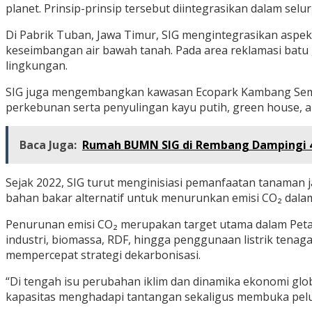
planet. Prinsip-prinsip tersebut diintegrasikan dalam se
Di Pabrik Tuban, Jawa Timur, SIG mengintegrasikan aspek
keseimbangan air bawah tanah. Pada area reklamasi batu g
lingkungan.
SIG juga mengembangkan kawasan Ecopark Kambang Semi
perkebunan serta penyulingan kayu putih, green house, a
Baca Juga:
Rumah BUMN SIG di Rembang Dampingi 49
Sejak 2022, SIG turut menginisiasi pemanfaatan tanaman 
bahan bakar alternatif untuk menurunkan emisi CO₂ dala
Penurunan emisi CO₂ merupakan target utama dalam Peta 
industri, biomassa, RDF, hingga penggunaan listrik ten
mempercepat strategi dekarbonisasi.
“Di tengah isu perubahan iklim dan dinamika ekonomi glob
kapasitas menghadapi tantangan sekaligus membuka pel