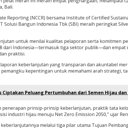
aan pelat merah ini meraih empat penghargaan, melampaui
 Bali.
te Reporting (NCCR) bersama Institute of Certified Sustaina
T Solusi Bangun Indonesia Tbk (SBI) meraih peringkat Silv
tan untuk menilai kualitas pelaporan serta komitmen peru
ri 78 dari Indonesia—termasuk tiga sektor publik—dan empat 
an praktisi.
 laporan keberlanjutan yang transparan dan akuntabel mer
pemangku kepentingan untuk memahami arah strategi, target
kus Ciptakan Peluang Pertumbuhan dari Semen Hijau dan 
enerapan prinsip-prinsip keberlanjutan, praktik tata kelo
i industri hijau menuju Net Zero Emission 2050,” ujar Reni
erlanjutannya melalui tiga pilar utama Tujuan Pembangun