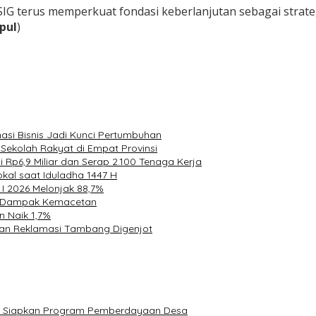
 terus memperkuat fondasi keberlanjutan sebagai strategi
pul
)
masi Bisnis Jadi Kunci Pertumbuhan
ekolah Rakyat di Empat Provinsi
p6,9 Miliar dan Serap 2.100 Tenaga Kerja
kal saat Iduladha 1447 H
 I 2026 Melonjak 88,7%
an Dampak Kemacetan
n Naik 1,7%
 dan Reklamasi Tambang Digenjot
wa Siapkan Program Pemberdayaan Desa