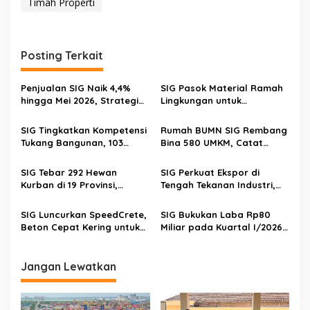
Timah Properti
Posting Terkait
Penjualan SIG Naik 4,4%
SIG Pasok Material Ramah
hingga Mei 2026, Strategi
Lingkungan untuk
Transformasi Bisnis Jadi
Pembangunan Sekolah
Kunci Pertumbuhan
Rakyat di Empat Provinsi
SIG Tingkatkan Kompetensi
Rumah BUMN SIG Rembang
Tukang Bangunan, 103
Bina 580 UMKM, Catat
Tenaga Konstruksi Ikuti
Transaksi Rp6,9 Miliar dan
Sertifikasi
Serap 2.100 Tenaga Kerja
SIG Tebar 292 Hewan
SIG Perkuat Ekspor di
Kurban di 19 Provinsi,
Tengah Tekanan Industri,
Dorong UMKM Lokal saat
Laba Kuartal I 2026
Iduladha 1447 H
Melonjak 88,7%
SIG Luncurkan SpeedCrete,
SIG Bukukan Laba Rp80
Beton Cepat Kering untuk
Miliar pada Kuartal I/2026,
Tekan Dampak Kemacetan
Penjualan Naik 1,7%
Jangan Lewatkan