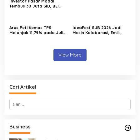
Investor Pasar Modal
Tembus 30 Juta SID, BEI
Catat Rekor Baru
Arus Peti Kemas TPS
IdeaFest SUB 2026 Jadi
Melonjak 11,79% pada Juli
Mesin Kolaborasi, Emil:
2026
Jatim Harus Melahirkan
Generasi Baru Pengusaha
View More
Cari Artikel
C
a
r
i
u
Business
n
t