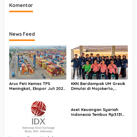
Komentar
News Feed
Arus Peti Kemas TPS
KKN Berdampak UM Gresik
Meningkat, Ekspor Juli 2026
Dimulai di Mojokerto,
Tumbuh 20,54 Persen
Mahasiswa Siapkan
Program Pemberdayaan
Desa
Aset Keuangan Syariah
Indonesia Tembus Rp3.131
Triliun pada 2025