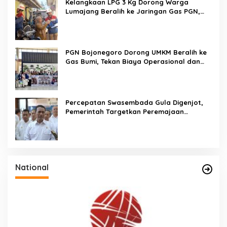
u
Kelangkaan LPG 3 Kg Dorong Warga
k
Lumajang Beralih ke Jaringan Gas PGN,
:
Pasokan Terjamin dan Pembayaran Makin
Mudah
PGN Bojonegoro Dorong UMKM Beralih ke
Gas Bumi, Tekan Biaya Operasional dan
Tingkatkan Daya Saing
Percepatan Swasembada Gula Digenjot,
Pemerintah Targetkan Peremajaan
100.000 Hektare Tebu per Tahun
National