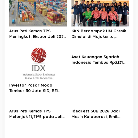
Arus Peti Kemas TPS
KKN Berdampak UM Gresik
Meningkat, Ekspor Juli 2026
Dimulai di Mojokerto,
Tumbuh 20,54 Persen
Mahasiswa Siapkan
Program Pemberdayaan
Desa
Aset Keuangan Syariah
Indonesia Tembus Rp3.131
Triliun pada 2025
Investor Pasar Modal
Tembus 30 Juta SID, BEI
Catat Rekor Baru
Arus Peti Kemas TPS
IdeaFest SUB 2026 Jadi
Melonjak 11,79% pada Juli
Mesin Kolaborasi, Emil:
2026
Jatim Harus Melahirkan
Generasi Baru Pengusaha