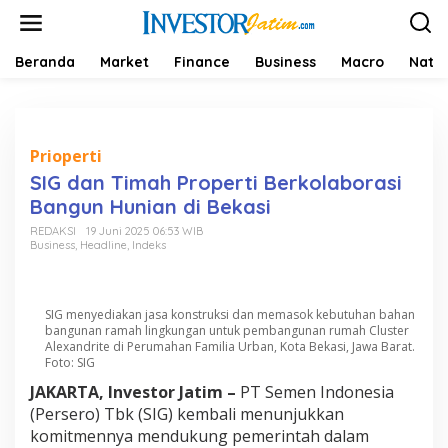
L
e
w
a
Beranda
Market
Finance
Business
Macro
Natio
t
i
k
e
k
Prioperti
o
SIG dan Timah Properti Berkolaborasi
n
Bangun Hunian di Bekasi
t
e
REDAKSI
19 Juni 2025 06:53 WIB
n
Business
,
Headline
,
Indeks
SIG menyediakan jasa konstruksi dan memasok kebutuhan bahan
bangunan ramah lingkungan untuk pembangunan rumah Cluster
Alexandrite di Perumahan Familia Urban, Kota Bekasi, Jawa Barat.
Foto: SIG
JAKARTA, Investor Jatim –
PT Semen Indonesia
(Persero) Tbk (SIG) kembali menunjukkan
komitmennya mendukung pemerintah dalam