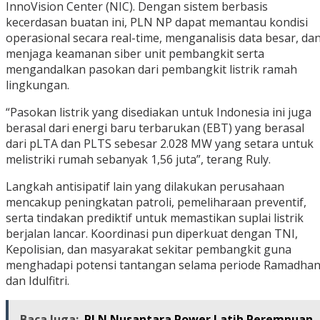
InnoVision Center (NIC). Dengan sistem berbasis
kecerdasan buatan ini, PLN NP dapat memantau kondisi
operasional secara real-time, menganalisis data besar, da
menjaga keamanan siber unit pembangkit serta
mengandalkan pasokan dari pembangkit listrik ramah
lingkungan.
“Pasokan listrik yang disediakan untuk Indonesia ini juga
berasal dari energi baru terbarukan (EBT) yang berasal
dari pLTA dan PLTS sebesar 2.028 MW yang setara untuk
melistriki rumah sebanyak 1,56 juta”, terang Ruly.
Langkah antisipatif lain yang dilakukan perusahaan
mencakup peningkatan patroli, pemeliharaan preventif,
serta tindakan prediktif untuk memastikan suplai listrik
berjalan lancar. Koordinasi pun diperkuat dengan TNI,
Kepolisian, dan masyarakat sekitar pembangkit guna
menghadapi potensi tantangan selama periode Ramadha
dan Idulfitri.
Baca Juga:
PLN Nusantara Power Latih Perempuan