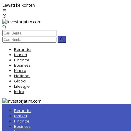
Lewati ke konten
Beranda
Market
Finance
Business
Macro
National
Global
Lifestyle
Index
Beranda
Market
Finance
Business