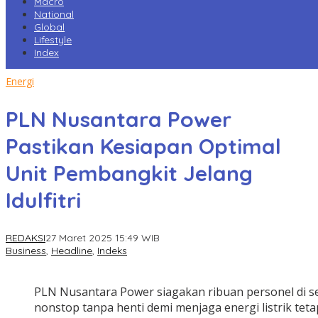
Macro
National
Global
Lifestyle
Index
Energi
PLN Nusantara Power
Pastikan Kesiapan Optimal
Unit Pembangkit Jelang
Idulfitri
REDAKSI
27 Maret 2025 15:49 WIB
Business
,
Headline
,
Indeks
PLN Nusantara Power siagakan ribuan personel di se
nonstop tanpa henti demi menjaga energi listrik teta