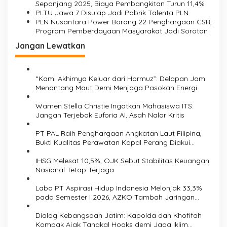
Sepanjang 2025, Biaya Pembangkitan Turun 11,4%
PLTU Jawa 7 Disulap Jadi Pabrik Talenta PLN
PLN Nusantara Power Borong 22 Penghargaan CSR,
Program Pemberdayaan Masyarakat Jadi Sorotan
Jangan Lewatkan
“Kami Akhirnya Keluar dari Hormuz”: Delapan Jam
Menantang Maut Demi Menjaga Pasokan Energi
Wamen Stella Christie Ingatkan Mahasiswa ITS:
Jangan Terjebak Euforia AI, Asah Nalar Kritis
PT PAL Raih Penghargaan Angkatan Laut Filipina,
Bukti Kualitas Perawatan Kapal Perang Diakui
Internasional
IHSG Melesat 10,5%, OJK Sebut Stabilitas Keuangan
Nasional Tetap Terjaga
Laba PT Aspirasi Hidup Indonesia Melonjak 33,3%
pada Semester I 2026, AZKO Tambah Jaringan
hingga 276 Toko
Dialog Kebangsaan Jatim: Kapolda dan Khofifah
Kompak Ajak Tangkal Hoaks demi Jaga Iklim