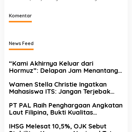
Investasi
Komentar
News Feed
“Kami Akhirnya Keluar dari
Hormuz”: Delapan Jam Menantang
Maut Demi Menjaga Pasokan Energi
Wamen Stella Christie Ingatkan
Mahasiswa ITS: Jangan Terjebak
Euforia AI, Asah Nalar Kritis
PT PAL Raih Penghargaan Angkatan
Laut Filipina, Bukti Kualitas
Perawatan Kapal Perang Diakui
IHSG Melesat 10,5%, OJK Sebut
Internasional