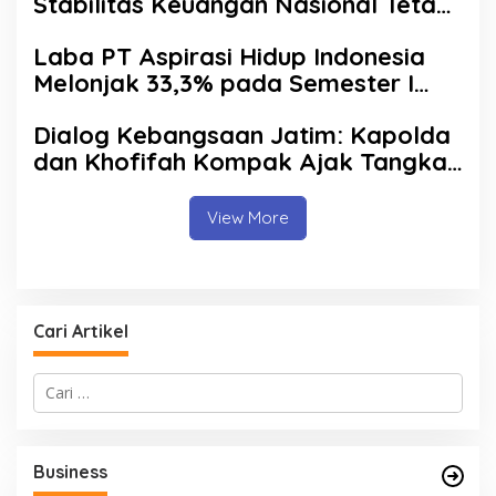
Stabilitas Keuangan Nasional Tetap
Terjaga
Laba PT Aspirasi Hidup Indonesia
Melonjak 33,3% pada Semester I
2026, AZKO Tambah Jaringan
Dialog Kebangsaan Jatim: Kapolda
hingga 276 Toko
dan Khofifah Kompak Ajak Tangkal
Hoaks demi Jaga Iklim Investasi
View More
Cari Artikel
C
a
r
i
u
Business
n