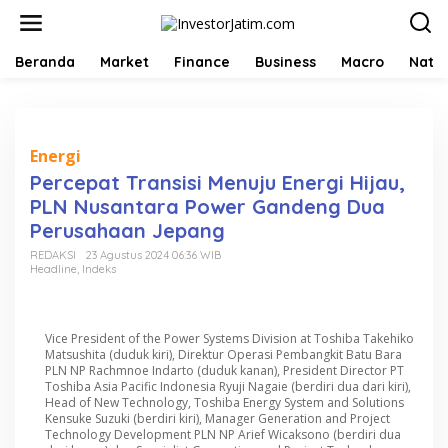
L
e
w
a
Beranda
Market
Finance
Business
Macro
Natio
t
i
k
e
k
Energi
o
Percepat Transisi Menuju Energi Hijau,
n
PLN Nusantara Power Gandeng Dua
t
e
Perusahaan Jepang
n
REDAKSI
23 Agustus 2024 06:36 WIB
Headline
,
Indeks
Vice President of the Power Systems Division at Toshiba Takehiko
Matsushita (duduk kiri), Direktur Operasi Pembangkit Batu Bara
PLN NP Rachmnoe Indarto (duduk kanan), President Director PT
Toshiba Asia Pacific Indonesia Ryuji Nagaie (berdiri dua dari kiri),
Head of New Technology, Toshiba Energy System and Solutions
Kensuke Suzuki (berdiri kiri), Manager Generation and Project
Technology Development PLN NP Arief Wicaksono (berdiri dua