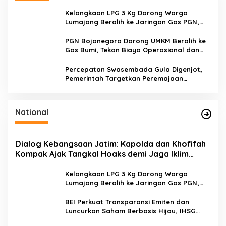
t
u
Kelangkaan LPG 3 Kg Dorong Warga
k
Lumajang Beralih ke Jaringan Gas PGN,
:
Pasokan Terjamin dan Pembayaran Makin
Mudah
PGN Bojonegoro Dorong UMKM Beralih ke
Gas Bumi, Tekan Biaya Operasional dan
Tingkatkan Daya Saing
Percepatan Swasembada Gula Digenjot,
Pemerintah Targetkan Peremajaan
100.000 Hektare Tebu per Tahun
National
Dialog Kebangsaan Jatim: Kapolda dan Khofifah
Kompak Ajak Tangkal Hoaks demi Jaga Iklim
Investasi
Kelangkaan LPG 3 Kg Dorong Warga
Lumajang Beralih ke Jaringan Gas PGN,
Pasokan Terjamin dan Pembayaran Makin
Mudah
BEI Perkuat Transparansi Emiten dan
Luncurkan Saham Berbasis Hijau, IHSG
Menguat 0,64 Persen