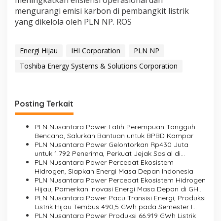
meningkatkan efisiensi operasional dan
mengurangi emisi karbon di pembangkit listrik
yang dikelola oleh PLN NP. ROS
Energi Hijau
IHI Corporation
PLN NP
Toshiba Energy Systems & Solutions Corporation
Posting Terkait
PLN Nusantara Power Latih Perempuan Tangguh
Bencana, Salurkan Bantuan untuk BPBD Kampar
PLN Nusantara Power Gelontorkan Rp430 Juta
untuk 1.792 Penerima, Perkuat Jejak Sosial di
Daerah Operasi
PLN Nusantara Power Percepat Ekosistem
Hidrogen, Siapkan Energi Masa Depan Indonesia
PLN Nusantara Power Percepat Ekosistem Hidrogen
Hijau, Pamerkan Inovasi Energi Masa Depan di GHES
2026
PLN Nusantara Power Pacu Transisi Energi, Produksi
Listrik Hijau Tembus 490,5 GWh pada Semester I
2026
PLN Nusantara Power Produksi 66.919 GWh Listrik