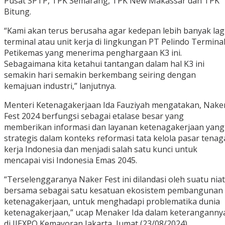
Pusat SPTP, TPK Semarang, TPK New Makassar dan TPK
Bitung.
“Kami akan terus berusaha agar kedepan lebih banyak lag
terminal atau unit kerja di lingkungan PT Pelindo Termina
Petikemas yang menerima penghargaan K3 ini.
Sebagaimana kita ketahui tantangan dalam hal K3 ini
semakin hari semakin berkembang seiring dengan
kemajuan industri,” lanjutnya.
Menteri Ketenagakerjaan Ida Fauziyah mengatakan, Nake
Fest 2024 berfungsi sebagai etalase besar yang
memberikan informasi dan layanan ketenagakerjaan yang
strategis dalam konteks reformasi tata kelola pasar tenag
kerja Indonesia dan menjadi salah satu kunci untuk
mencapai visi Indonesia Emas 2045.
“Terselenggaranya Naker Fest ini dilandasi oleh suatu niat
bersama sebagai satu kesatuan ekosistem pembangunan
ketenagakerjaan, untuk menghadapi problematika dunia
ketenagakerjaan,” ucap Menaker Ida dalam keteranganny
di JIEXPO Kemayoran Jakarta, Jumat (23/08/2024).