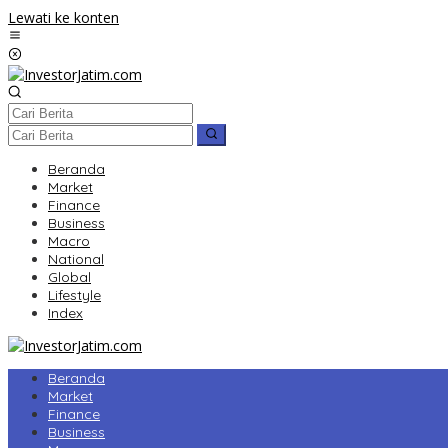
Lewati ke konten
Beranda
Market
Finance
Business
Macro
National
Global
Lifestyle
Index
Beranda
Market
Finance
Business