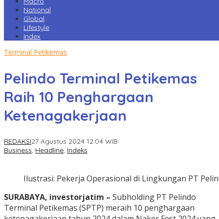
Macro
National
Global
Lifestyle
Index
Terminal Petikemas
Pelindo Terminal Petikemas
Raih 10 Penghargaan
Ketenagakerjaan
REDAKSI
27 Agustus 2024 12:04 WIB
Business
,
Headline
,
Indeks
Ilustrasi: Pekerja Operasional di Lingkungan PT Pelin
SURABAYA, investorjatim –
Subholding PT Pelindo
Terminal Petikemas (SPTP) meraih 10 penghargaan
ketenagakerjaan tahun 2024 dalam Naker Fest 2024 yang