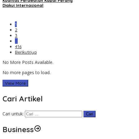
Kualitas Perawatan Kapal Perang
Diakui Internasional
1
2
3
…
416
Berikutnya
No More Posts Available.
No more pages to load.
View More
Cari Artikel
Cari untuk:
Business