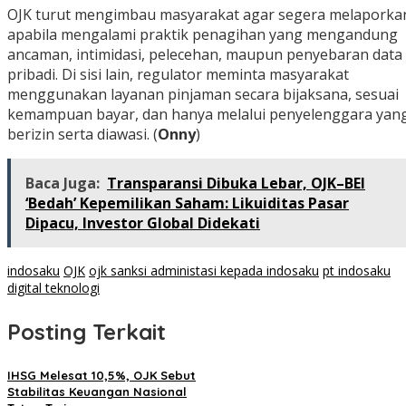
OJK turut mengimbau masyarakat agar segera melaporka
apabila mengalami praktik penagihan yang mengandung
ancaman, intimidasi, pelecehan, maupun penyebaran data
pribadi. Di sisi lain, regulator meminta masyarakat
menggunakan layanan pinjaman secara bijaksana, sesuai
kemampuan bayar, dan hanya melalui penyelenggara yan
berizin serta diawasi. (
Onny
)
Baca Juga:
Transparansi Dibuka Lebar, OJK–BEI
‘Bedah’ Kepemilikan Saham: Likuiditas Pasar
Dipacu, Investor Global Didekati
indosaku
OJK
ojk sanksi administasi kepada indosaku
pt indosaku
digital teknologi
Posting Terkait
IHSG Melesat 10,5%, OJK Sebut
Stabilitas Keuangan Nasional