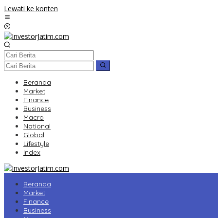
Lewati ke konten
Beranda
Market
Finance
Business
Macro
National
Global
Lifestyle
Index
Beranda
Market
Finance
Business