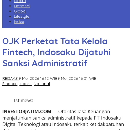
Macro
National
Global
Lifestyle
Index
OJK Perketat Tata Kelola
Fintech, Indosaku Dijatuhi
Sanksi Administratif
REDAKSI
9 Mei 2026 16:12 WIB
9 Mei 2026 16:01 WIB
Finance
,
Indeks
,
National
Istimewa
INVESTORJATIM.COM
— Otoritas Jasa Keuangan
menjatuhkan sanksi administratif kepada PT Indosaku
Digital Teknologi atau Indosaku terkait ketidakpatuhan