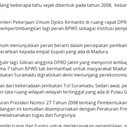
Selang beberapa tahu sejak dibentuk pada tahun 2008, k
enteri Pekerjaan Umum Djoko Kirmanto di ruang rapat DPR
 mempertimbangkan lagi peran BPWS sebagai institusi pen
S belum menunjukkan peran berarti dalam percepatan pemba
erahkan kepada empat bupati yang ada di Madura.
ulir lagi. Giliran anggota DPRD Jatim yang menyorot lemba
Selama 7 tahun BPWS tak bermanfaat untuk masyarakat Madu
mbatan Suramadu digratiskan demi menunjang perekonomian 
pas dari keberadaan Jembatan Tol Suramadu. Sedari awal,
ata ruang wilayah-wilayah tertinggal yang ada di Pulau 
aturan Presiden Nomor 27 Tahun 2008 tentang Pembentukan 
ndangan ini kemudian disempurnakan dengan Peraturan P
melaksanakan tugas dan fungsinya.
liki tugas dan fungsi untuk melaksanakan pengelolaan, p