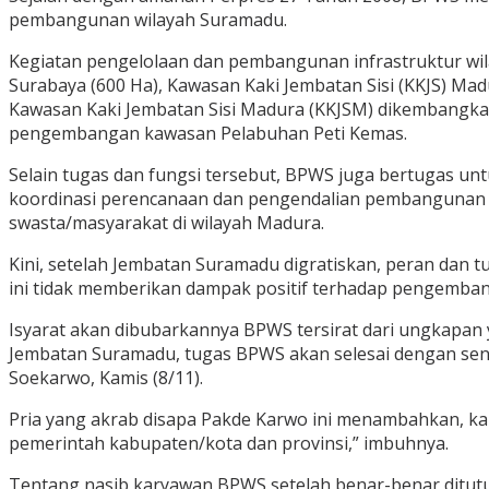
pembangunan wilayah Suramadu.
Kegiatan pengelolaan dan pembangunan infrastruktur wila
Surabaya (600 Ha), Kawasan Kaki Jembatan Sisi (KKJS) Mad
Kawasan Kaki Jembatan Sisi Madura (KKJSM) dikembangk
pengembangan kawasan Pelabuhan Peti Kemas.
Selain tugas dan fungsi tersebut, BPWS juga bertugas u
koordinasi perencanaan dan pengendalian pembangunan i
swasta/masyarakat di wilayah Madura.
Kini, setelah Jembatan Suramadu digratiskan, peran dan
ini tidak memberikan dampak positif terhadap pengemba
Isyarat akan dibubarkannya BPWS tersirat dari ungkapan 
Jembatan Suramadu, tugas BPWS akan selesai dengan sendir
Soekarwo, Kamis (8/11).
Pria yang akrab disapa Pakde Karwo ini menambahkan, kal
pemerintah kabupaten/kota dan provinsi,” imbuhnya.
Tentang nasib karyawan BPWS setelah benar-benar ditu