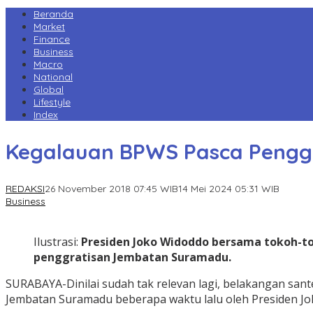
Beranda
Market
Finance
Business
Macro
National
Global
Lifestyle
Index
Kegalauan BPWS Pasca Pengg
REDAKSI
26 November 2018 07:45 WIB
14 Mei 2024 05:31 WIB
Business
Ilustrasi:
Presiden Joko Widoddo bersama tokoh-t
penggratisan Jembatan Suramadu.
SURABAYA-Dinilai sudah tak relevan lagi, belakangan s
Jembatan Suramadu beberapa waktu lalu oleh Presiden Jo