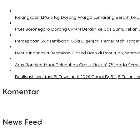
Kelangkaan LPG 3 Kg Dorong Warga Lumajang Beralih ke 
PGN Bojonegoro Dorong UMKM Beralih ke Gas Bumi, Tekan 
Percepatan Swasembada Gula Digenjot, Pemerintah Target
Nestlé Indonesia Resmikan Closed Barn di Pasuruan, Wamen
Arus Bongkar Muat Pelabuhan Gresik Naik 18,7% pada Semes
Realisasi Investasi RI Triwulan II 2026 Capai Rp511,8 Triliu
Komentar
News Feed