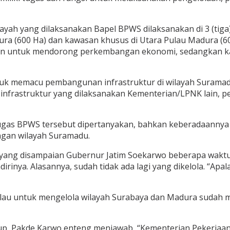
yah yang dilaksanakan Bapel BPWS dilaksanakan di 3 (tiga)
ura (600 Ha) dan kawasan khusus di Utara Pulau Madura (60
an untuk mendorong perkembangan ekonomi, sedangkan ka
ntuk memacu pembangunan infrastruktur di wilayah Surama
nfrastruktur yang dilaksanakan Kementerian/LPNK lain, p
 tugas BPWS tersebut dipertanyakan, bahkan keberadaannya
ngan wilayah Suramadu.
yang disampaian Gubernur Jatim Soekarwo beberapa waktu l
inya. Alasannya, sudah tidak ada lagi yang dikelola. “Apa
au untuk mengelola wilayah Surabaya dan Madura sudah mas
tup, Pakde Karwo enteng menjawab, “Kementerian Pekerj