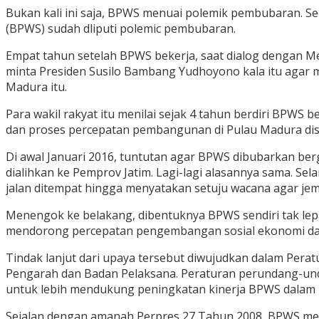
Bukan kali ini saja, BPWS menuai polemik pembubaran. 
(BPWS) sudah dliputi polemic pembubaran.
Empat tahun setelah BPWS bekerja, saat dialog dengan M
minta Presiden Susilo Bambang Yudhoyono kala itu agar
Madura itu.
Para wakil rakyat itu menilai sejak 4 tahun berdiri BPW
dan proses percepatan pembangunan di Pulau Madura dis
Di awal Januari 2016, tuntutan agar BPWS dibubarkan berg
dialihkan ke Pemprov Jatim. Lagi-lagi alasannya sama. 
jalan ditempat hingga menyatakan setuju wacana agar je
Menengok ke belakang, dibentuknya BPWS sendiri tak le
mendorong percepatan pengembangan sosial ekonomi dan t
Tindak lanjut dari upaya tersebut diwujudkan dalam Per
Pengarah dan Badan Pelaksana. Peraturan perundang-u
untuk lebih mendukung peningkatan kinerja BPWS dalam 
Sejalan dengan amanah Perpres 27 Tahun 2008, BPWS memi