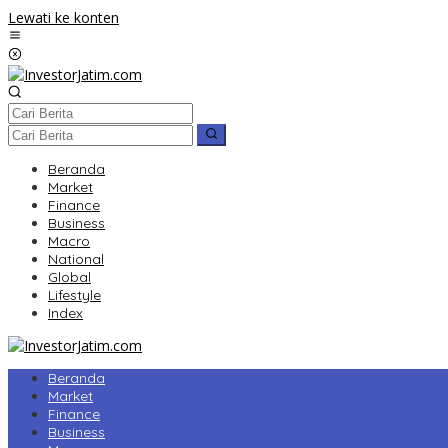
Lewati ke konten
Beranda
Market
Finance
Business
Macro
National
Global
Lifestyle
Index
Beranda
Market
Finance
Business