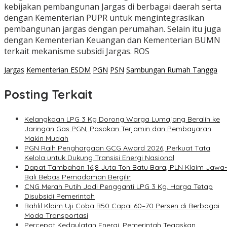
kebijakan pembangunan Jargas di berbagai daerah serta
dengan Kementerian PUPR untuk mengintegrasikan
pembangunan jargas dengan perumahan. Selain itu juga
dengan Kementerian Keuangan dan Kementerian BUMN
terkait mekanisme subsidi Jargas. ROS
Jargas
Kementerian ESDM
PGN
PSN
Sambungan Rumah Tangga
Posting Terkait
Kelangkaan LPG 3 Kg Dorong Warga Lumajang Beralih ke
Jaringan Gas PGN, Pasokan Terjamin dan Pembayaran
Makin Mudah
PGN Raih Penghargaan GCG Award 2026, Perkuat Tata
Kelola untuk Dukung Transisi Energi Nasional
Dapat Tambahan 16,8 Juta Ton Batu Bara, PLN Klaim Jawa-
Bali Bebas Pemadaman Bergilir
CNG Merah Putih Jadi Pengganti LPG 3 Kg, Harga Tetap
Disubsidi Pemerintah
Bahlil Klaim Uji Coba B50 Capai 60–70 Persen di Berbagai
Moda Transportasi
Percepat Kedaulatan Energi, Pemerintah Tegaskan