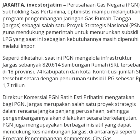
JAKARTA, investorjatim –
Perusahaan Gas Negara (PGN)
Subholding Gas Pertamina, optimistis mampu melanjutka
program pengembangan Jaringan Gas Rumah Tangga
(Jargas) sebagai salah satu Proyek Strategis Nasional (PS
guna mendukung pemerintah untuk menurunkan subsidi
LPG yang saat ini sebagian kebutuhannya masih dipenuhi
melalui impor.
Seperti diketahui, saat ini PGN mengelola infrastruktur
Jargas sebanyak 820.614 Sambungan Rumah (SR), terseba
di 18 provinsi, 74 kabupaten dan kota. Kontribusi jumlah S
tersebut setara dengan penurunan subsidi LPG sebesar R
1,7 triliun.
Direktur Komersial PGN Ratih Esti Prihatini mengatakan
bagi PGN, Jargas merupakan salah satu proyek strategis
dalam rencana jangka panjang perusahaan, sehingga
pengembangannya akan dilakukan secara berkelanjutan.
PGN juga mengupayakan berbagai inisiatif yang dapat
mendukung kesinambungan Jargas, di antaranya seperti
Program Pengembangan Kompetensi City Gas.