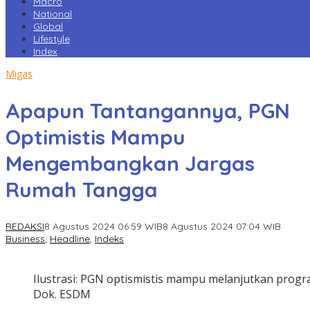
Macro
National
Global
Lifestyle
Index
Migas
Apapun Tantangannya, PGN
Optimistis Mampu
Mengembangkan Jargas
Rumah Tangga
REDAKSI
8 Agustus 2024 06:59 WIB
8 Agustus 2024 07:04 WIB
Business
,
Headline
,
Indeks
Ilustrasi: PGN optismistis mampu melanjutkan prog
Dok. ESDM