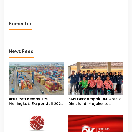
2026
Jatim Harus Melahirkan
Generasi Baru Pengusaha
Komentar
News Feed
Arus Peti Kemas TPS
KKN Berdampak UM Gresik
Meningkat, Ekspor Juli 2026
Dimulai di Mojokerto,
Tumbuh 20,54 Persen
Mahasiswa Siapkan
Program Pemberdayaan
Desa