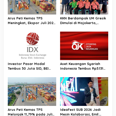
Arus Peti Kemas TPS
KKN Berdampak UM Gresik
Meningkat, Ekspor Juli 2026
Dimulai di Mojokerto,
Tumbuh 20,54 Persen
Mahasiswa Siapkan
Program Pemberdayaan
Desa
Investor Pasar Modal
Aset Keuangan Syariah
Tembus 30 Juta SID, BEI
Indonesia Tembus Rp3.131
Catat Rekor Baru
Triliun pada 2025
Arus Peti Kemas TPS
IdeaFest SUB 2026 Jadi
Melonjak 11,79% pada Juli
Mesin Kolaborasi, Emil: