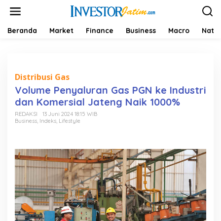
L
e
w
a
Beranda
Market
Finance
Business
Macro
Natio
t
i
k
e
k
Distribusi Gas
o
Volume Penyaluran Gas PGN ke Industri
n
dan Komersial Jateng Naik 1000%
t
e
REDAKSI
13 Juni 2024 18:15 WIB
n
Business
,
Indeks
,
Lifestyle