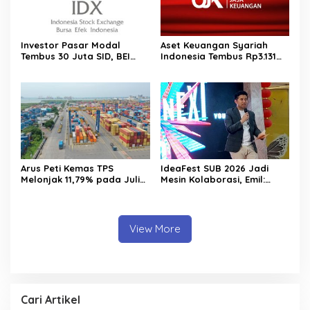
Investor Pasar Modal
Aset Keuangan Syariah
Tembus 30 Juta SID, BEI
Indonesia Tembus Rp3.131
Catat Rekor Baru
Triliun pada 2025
Arus Peti Kemas TPS
IdeaFest SUB 2026 Jadi
Melonjak 11,79% pada Juli
Mesin Kolaborasi, Emil:
2026
Jatim Harus Melahirkan
Generasi Baru Pengusaha
View More
Cari Artikel