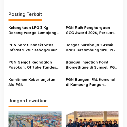
Posting Terkait
Kelangkaan LPG 3 Kg
PGN Raih Penghargaan
Dorong Warga Lumajang
GCG Award 2026, Perkuat
Beralih ke Jaringan Gas
Tata Kelola untuk Dukung
PGN, Pasokan Terjamin dan
Transisi Energi Nasional
PGN Soroti Konektivitas
Jargas Surabaya–Gresik
Pembayaran Makin Mudah
Infrastruktur sebagai Kunci
Baru Tersambung 18%, PGN
Optimalisasi Gas Bumi
Genjot Edukasi Warga
PGN Genjot Keandalan
Bangun Injection Point
Pasokan, Offtake Tandes
Biomethane di Sumsel, PGN
Jadi Gerbang Distribusi
Perkuat Langkah Transisi
Gas Bumi di Surabaya
Energi Nasional
Komitmen Keberlanjutan
PGN Bangun IPAL Komunal
Ala PGN
di Kampung Pangan
Bersinar Jombang, Tekan
77% Polusi Limbah Tahu
Jangan Lewatkan