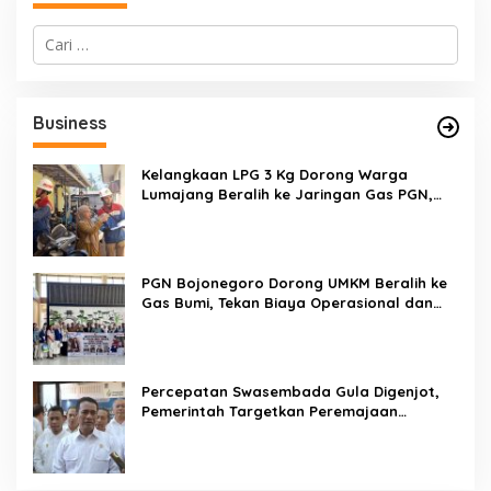
C
a
r
i
u
Business
n
t
u
Kelangkaan LPG 3 Kg Dorong Warga
k
Lumajang Beralih ke Jaringan Gas PGN,
:
Pasokan Terjamin dan Pembayaran Makin
Mudah
PGN Bojonegoro Dorong UMKM Beralih ke
Gas Bumi, Tekan Biaya Operasional dan
Tingkatkan Daya Saing
Percepatan Swasembada Gula Digenjot,
Pemerintah Targetkan Peremajaan
100.000 Hektare Tebu per Tahun