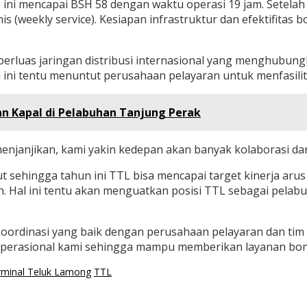
ni mencapai BSH 58 dengan waktu operasi 19 jam. Setelah 
is (weekly service). Kesiapan infrastruktur dan efektifit
rluas jaringan distribusi internasional yang menghubun
 ini tentu menuntut perusahaan pelayaran untuk menfasilit
an Kapal di Pelabuhan Tanjung Perak
enjanjikan, kami yakin kedepan akan banyak kolaborasi da
t sehingga tahun ini TTL bisa mencapai target kinerja aru
an. Hal ini tentu akan menguatkan posisi TTL sebagai pela
koordinasi yang baik dengan perusahaan pelayaran dan tim
operasional kami sehingga mampu memberikan layanan bongk
rminal Teluk Lamong
TTL