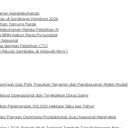
yanan Kepelabuhanan
kau di Surabaya Vaganza 2026
uhan Tanjung Perak
labuhanan Melalui Pelatihan AI
ng BRIN Kebun Raya Purwodadi
k Nasional
wai dengan Pelatihan CTO
n Ribuan Sembako di Wilayah Ring 1
Jaringan Gas PGN, Pasokan Terjamin dan Pembayaran Makin Muda
Biaya Operasional dan Tingkatkan Daya Saing
kan Peremajaan 100.000 Hektare Tebu per Tahun
ko Pangan Optimistis Produktivitas Susu Nasional Meningkat
ter I 2026, Pelindo Multi Terminal Tambah Tiga Pelanggan Baru