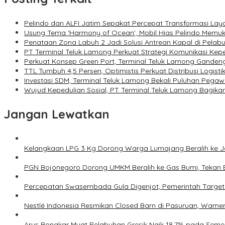
Pelindo dan ALFI Jatim Sepakat Percepat Transformasi La
Usung Tema ‘Harmony of Ocean’, Mobil Hias Pelindo Memu
Penataan Zona Labuh 2 Jadi Solusi Antrean Kapal di Pelab
PT Terminal Teluk Lamong Perkuat Strategi Komunikasi Kepe
Perkuat Konsep Green Port, Terminal Teluk Lamong Gande
TTL Tumbuh 4,5 Persen, Optimistis Perkuat Distribusi Logisti
Investasi SDM, Terminal Teluk Lamong Bekali Puluhan Pega
Wujud Kepedulian Sosial, PT Terminal Teluk Lamong Bagika
Jangan Lewatkan
Kelangkaan LPG 3 Kg Dorong Warga Lumajang Beralih ke 
PGN Bojonegoro Dorong UMKM Beralih ke Gas Bumi, Tekan 
Percepatan Swasembada Gula Digenjot, Pemerintah Target
Nestlé Indonesia Resmikan Closed Barn di Pasuruan, Wamen
Arus Bongkar Muat Pelabuhan Gresik Naik 18,7% pada Semes