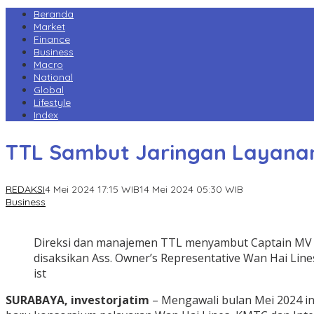
Beranda
Market
Finance
Business
Macro
National
Global
Lifestyle
Index
TTL Sambut Jaringan Layanan 
REDAKSI
4 Mei 2024 17:15 WIB
14 Mei 2024 05:30 WIB
Business
Direksi dan manajemen TTL menyambut Captain MV 
disaksikan Ass. Owner’s Representative Wan Hai Lin
ist
SURABAYA, investorjatim
– Mengawali bulan Mei 2024 in