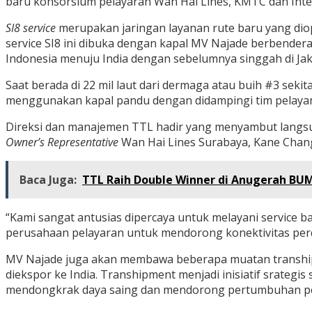
baru konsorsium pelayaran Wan Hai Lines, KMTC dan Inte
SI8 service
merupakan jaringan layanan rute baru yang dio
service SI8 ini dibuka dengan kapal MV Najade berbender
Indonesia menuju India dengan sebelumnya singgah di Jak
Saat berada di 22 mil laut dari dermaga atau buih #3 sek
menggunakan kapal pandu dengan didampingi tim pelayanan
Direksi dan manajemen TTL hadir yang menyambut langs
Owner’s Representative
Wan Hai Lines Surabaya, Kane Chan
Baca Juga:
TTL Raih Double Winner di Anugerah BU
“Kami sangat antusias dipercaya untuk melayani service b
perusahaan pelayaran untuk mendorong konektivitas perd
MV Najade juga akan membawa beberapa muatan transhipme
diekspor ke India. Transhipment menjadi inisiatif srategi
mendongkrak daya saing dan mendorong pertumbuhan pe