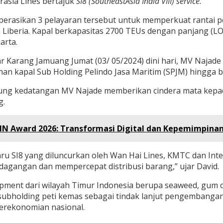
rasia Lines bertajuk
SI8 (SoutheastAsia India VIII) service.
perasikan 3 pelayaran tersebut untuk memperkuat rantai p
a Liberia. Kapal berkapasitas 2700 TEUs dengan panjang (L
arta.
itar Karang Jamuang Jumat (03/ 05/2024) dini hari, MV Naj
 kapal Sub Holding Pelindo Jasa Maritim (SPJM) hingga be
ung kedatangan MV Najade memberikan cindera mata kepad
g.
MN Award 2026: Transformasi Digital dan Kepemimpinan
aru SI8 yang diluncurkan oleh Wan Hai Lines, KMTC dan Inte
agangan dan mempercepat distribusi barang,” ujar David.
nt dari wilayah Timur Indonesia berupa seaweed, gum cop
s subholding peti kemas sebagai tindak lanjut pengembangan 
rekonomian nasional.