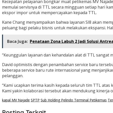
Kecepatan pelayanan bongkar muat petikemas MV Najade i
memulai servisnya di TTL secara mingguan setiap hari kam
ekspor impor untuk mempercayakan kepada TTL.
Kane Chang menyampaikan bahwa layanan SI8 akan mempe
peluang bagi pelaku bisnis untuk melakukan ekspansi. Hal
Baca Juga:
Penataan Zona Labuh 2 Jadi Solusi Antre
“Keunggulan layanan dan kehandalan alat di TTL sangat m
David optimistis dengan penambahan service baru tersebu
beberapa service baru rute internasional yang menjanjik
pelanggan.
“Kami ucapkan terima kasih kepada seluruh tim TTL atas 
Kami yakin kolaborasi tersebut akan mendukung kinerja 
kapal MV Najade
SPTP
Sub Holding Pelindo Terminal Petikemas
Te
Posting Terkait