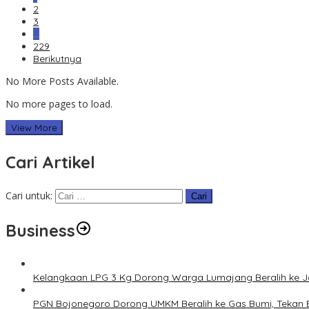
2
3
…
229
Berikutnya
No More Posts Available.
No more pages to load.
View More
Cari Artikel
Cari untuk:
Business
Kelangkaan LPG 3 Kg Dorong Warga Lumajang Beralih ke 
PGN Bojonegoro Dorong UMKM Beralih ke Gas Bumi, Tekan 