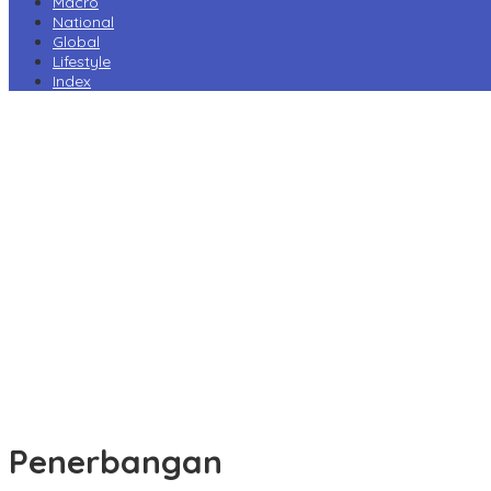
Macro
National
Global
Lifestyle
Index
Harga Pertamax Turun per 1 Agustus, Pertamina Pangkas Tarif
hingga Rp1.000 per Liter
Prabowo Minta Kampus Gandeng PT PAL, Industri Perkapalan
Nasional Bersiap Naik Kelas
Tarif Impor AS Tak Beri Keunggulan, Industri Sepatu RI Desak
Pemerintah Kejar Tarif 0%
Perry Warjiyo Mundur, Destry Damayanti Jabat Gubernur BI
Sementara
Komisi VI DPR Dukung Konsolidasi Galangan, PT PAL Pimpin
Penguatan Industri Maritim
Penerbangan