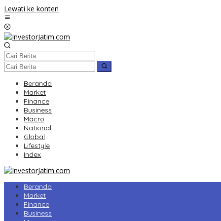
Lewati ke konten
Beranda
Market
Finance
Business
Macro
National
Global
Lifestyle
Index
Beranda
Market
Finance
Business