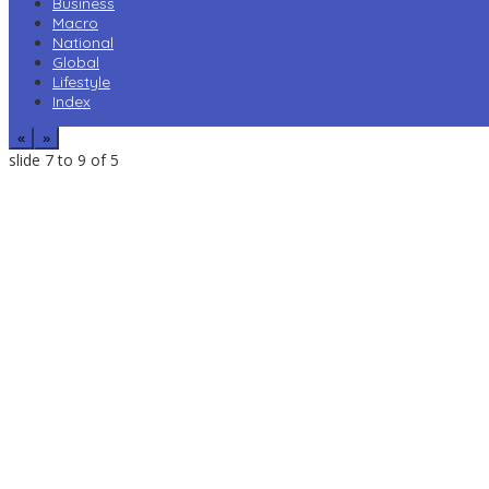
Business
Macro
National
Global
Lifestyle
Index
«
»
slide
7 to 9
of 5