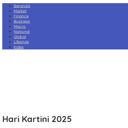
Beranda
Market
Finance
Business
Macro
National
Global
Lifestyle
Index
Harga Pertamax Turun per 1 Agustus, Pertamina Pangkas Tarif hin
Prabowo Minta Kampus Gandeng PT PAL, Industri Perkapalan Nasi
Tarif Impor AS Tak Beri Keunggulan, Industri Sepatu RI Desak Peme
Perry Warjiyo Mundur, Destry Damayanti Jabat Gubernur BI Seme
Komisi VI DPR Dukung Konsolidasi Galangan, PT PAL Pimpin Pengua
Hari Kartini 2025