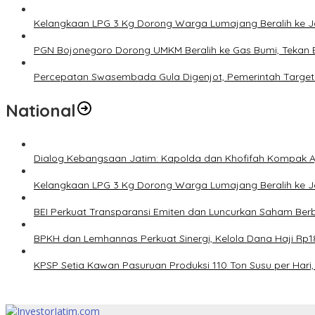
Kelangkaan LPG 3 Kg Dorong Warga Lumajang Beralih ke 
PGN Bojonegoro Dorong UMKM Beralih ke Gas Bumi, Tekan 
Percepatan Swasembada Gula Digenjot, Pemerintah Target
National
Dialog Kebangsaan Jatim: Kapolda dan Khofifah Kompak Aj
Kelangkaan LPG 3 Kg Dorong Warga Lumajang Beralih ke 
BEI Perkuat Transparansi Emiten dan Luncurkan Saham Berb
BPKH dan Lemhannas Perkuat Sinergi, Kelola Dana Haji Rp18
KPSP Setia Kawan Pasuruan Produksi 110 Ton Susu per Hari, 