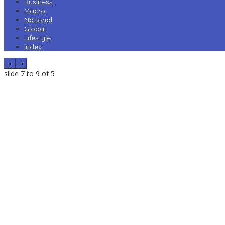
Business
Macro
National
Global
Lifestyle
Index
«
»
slide
7 to 9
of 5