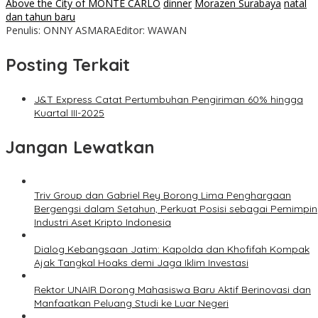
Above the City of MONTE CARLO
dinner
Morazen Surabaya
natal
dan tahun baru
Penulis: ONNY ASMARA
Editor: WAWAN
Posting Terkait
J&T Express Catat Pertumbuhan Pengiriman 60% hingga
Kuartal III-2025
Jangan Lewatkan
Triv Group dan Gabriel Rey Borong Lima Penghargaan
Bergengsi dalam Setahun, Perkuat Posisi sebagai Pemimpin
Industri Aset Kripto Indonesia
Dialog Kebangsaan Jatim: Kapolda dan Khofifah Kompak
Ajak Tangkal Hoaks demi Jaga Iklim Investasi
Rektor UNAIR Dorong Mahasiswa Baru Aktif Berinovasi dan
Manfaatkan Peluang Studi ke Luar Negeri