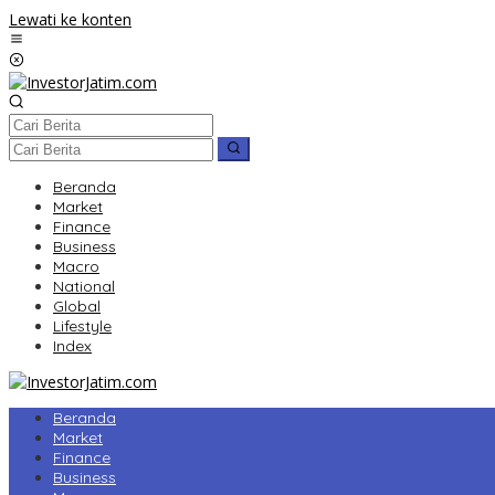
Lewati ke konten
Beranda
Market
Finance
Business
Macro
National
Global
Lifestyle
Index
Beranda
Market
Finance
Business