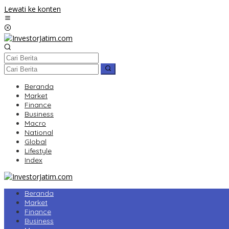
Lewati ke konten
Beranda
Market
Finance
Business
Macro
National
Global
Lifestyle
Index
Beranda
Market
Finance
Business