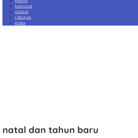
Macro
National
Global
Lifestyle
Index
Harga Pertamax Turun per 1 Agustus, Pertamina Pangkas Tarif
hingga Rp1.000 per Liter
Prabowo Minta Kampus Gandeng PT PAL, Industri Perkapalan
Nasional Bersiap Naik Kelas
Tarif Impor AS Tak Beri Keunggulan, Industri Sepatu RI Desak
Pemerintah Kejar Tarif 0%
Perry Warjiyo Mundur, Destry Damayanti Jabat Gubernur BI
Sementara
Komisi VI DPR Dukung Konsolidasi Galangan, PT PAL Pimpin
Penguatan Industri Maritim
natal dan tahun baru