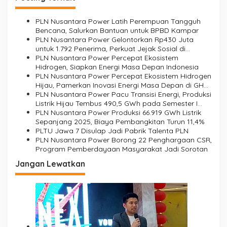
PLN Nusantara Power Latih Perempuan Tangguh
Bencana, Salurkan Bantuan untuk BPBD Kampar
PLN Nusantara Power Gelontorkan Rp430 Juta
untuk 1.792 Penerima, Perkuat Jejak Sosial di
Daerah Operasi
PLN Nusantara Power Percepat Ekosistem
Hidrogen, Siapkan Energi Masa Depan Indonesia
PLN Nusantara Power Percepat Ekosistem Hidrogen
Hijau, Pamerkan Inovasi Energi Masa Depan di GHES
2026
PLN Nusantara Power Pacu Transisi Energi, Produksi
Listrik Hijau Tembus 490,5 GWh pada Semester I
2026
PLN Nusantara Power Produksi 66.919 GWh Listrik
Sepanjang 2025, Biaya Pembangkitan Turun 11,4%
PLTU Jawa 7 Disulap Jadi Pabrik Talenta PLN
PLN Nusantara Power Borong 22 Penghargaan CSR,
Program Pemberdayaan Masyarakat Jadi Sorotan
Jangan Lewatkan