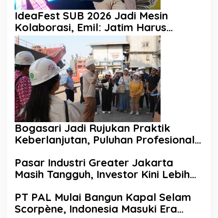
IdeaFest SUB 2026 Jadi Mesin
Kolaborasi, Emil: Jatim Harus
Melahirkan Generasi Baru
Pengusaha
Bogasari Jadi Rujukan Praktik
Keberlanjutan, Puluhan Profesional
Sustainability Belajar Langsung ke
Pasar Industri Greater Jakarta
Pabrik
Masih Tangguh, Investor Kini Lebih
Selektif Ekspansi
PT PAL Mulai Bangun Kapal Selam
Scorpène, Indonesia Masuki Era