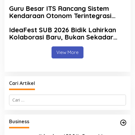
Produksi Kapal Selam Nasional
Guru Besar ITS Rancang Sistem
Kendaraan Otonom Terintegrasi
untuk Jaga Kedaulatan Laut
IdeaFest SUB 2026 Bidik Lahirkan
Indonesia
Kolaborasi Baru, Bukan Sekadar
Festival Kreatif
View More
Cari Artikel
C
a
r
i
u
Business
n
t