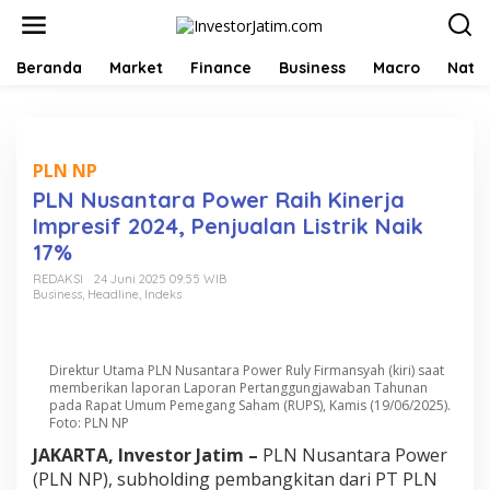
L
e
w
a
Beranda
Market
Finance
Business
Macro
Natio
t
i
k
e
k
PLN NP
o
PLN Nusantara Power Raih Kinerja
n
Impresif 2024, Penjualan Listrik Naik
t
e
17%
n
REDAKSI
24 Juni 2025 09:55 WIB
Business
,
Headline
,
Indeks
Direktur Utama PLN Nusantara Power Ruly Firmansyah (kiri) saat
memberikan laporan Laporan Pertanggungjawaban Tahunan
pada Rapat Umum Pemegang Saham (RUPS), Kamis (19/06/2025).
Foto: PLN NP
JAKARTA, Investor Jatim –
PLN Nusantara Power
(PLN NP), subholding pembangkitan dari PT PLN