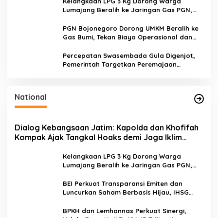
u
Kelangkaan LPG 3 Kg Dorong Warga
k
Lumajang Beralih ke Jaringan Gas PGN,
:
Pasokan Terjamin dan Pembayaran Makin
Mudah
PGN Bojonegoro Dorong UMKM Beralih ke
Gas Bumi, Tekan Biaya Operasional dan
Tingkatkan Daya Saing
Percepatan Swasembada Gula Digenjot,
Pemerintah Targetkan Peremajaan
100.000 Hektare Tebu per Tahun
National
Dialog Kebangsaan Jatim: Kapolda dan Khofifah
Kompak Ajak Tangkal Hoaks demi Jaga Iklim
Investasi
Kelangkaan LPG 3 Kg Dorong Warga
Lumajang Beralih ke Jaringan Gas PGN,
Pasokan Terjamin dan Pembayaran Makin
Mudah
BEI Perkuat Transparansi Emiten dan
Luncurkan Saham Berbasis Hijau, IHSG
Menguat 0,64 Persen
BPKH dan Lemhannas Perkuat Sinergi,