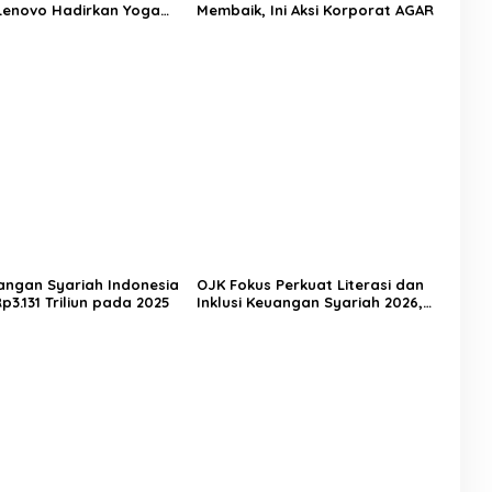
Lenovo Hadirkan Yoga
Membaik, Ini Aksi Korporat AGAR
ltra Aura Edition. Simak
angan Syariah Indonesia
OJK Fokus Perkuat Literasi dan
3.131 Triliun pada 2025
Inklusi Keuangan Syariah 2026,
Siapkan Tiga Strategi Utama