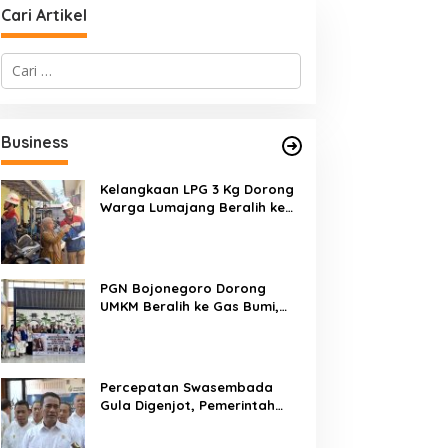
Cari Artikel
C
a
r
i
u
Business
n
t
u
Kelangkaan LPG 3 Kg Dorong
k
Warga Lumajang Beralih ke
:
Jaringan Gas PGN, Pasokan
Terjamin dan Pembayaran
Makin Mudah
PGN Bojonegoro Dorong
UMKM Beralih ke Gas Bumi,
Tekan Biaya Operasional dan
Tingkatkan Daya Saing
Percepatan Swasembada
Gula Digenjot, Pemerintah
Targetkan Peremajaan
100.000 Hektare Tebu per