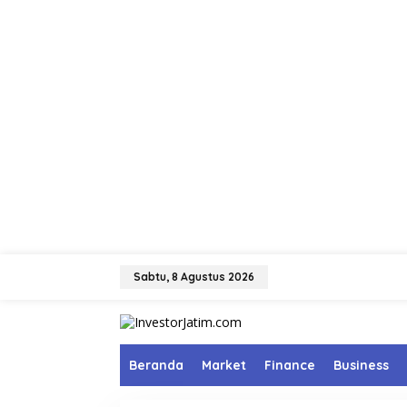
L
e
Sabtu, 8 Agustus 2026
w
a
t
i
k
Beranda
Market
Finance
Business
e
k