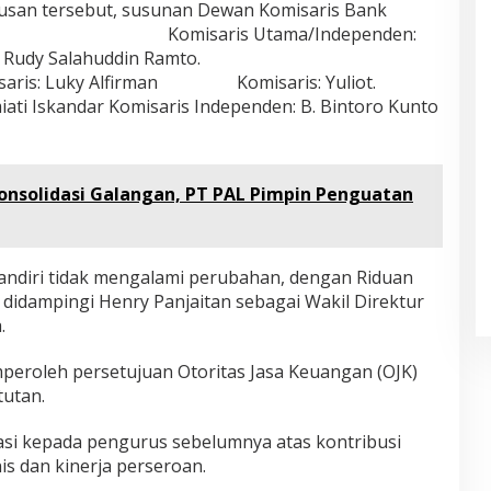
usan tersebut, susunan Dewan Komisaris Bank
rikut: Komisaris Utama/Independen:
ris Utama: M. Rudy Salahuddin Ramto.
Komisaris: Luky Alfirman Komisaris: Yuliot.
skandar Komisaris Independen: B. Bintoro Kunto
onsolidasi Galangan, PT PAL Pimpin Penguatan
andiri tidak mengalami perubahan, dengan Riduan
didampingi Henry Panjaitan sebagai Wakil Direktur
.
mperoleh persetujuan Otoritas Jasa Keuangan (OJK)
tutan.
i kepada pengurus sebelumnya atas kontribusi
s dan kinerja perseroan.