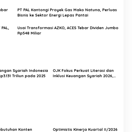
ebar
PT PAL Kantongi Proyek Gas Mako Natuna, Perluas
Bisnis ke Sektor Energi Lepas Pantai
 PAL,
Usai Transformasi AZKO, ACES Tebar Dividen Jumbo
Rp548 Miliar
angan Syariah Indonesia
OJK Fokus Perkuat Literasi dan
3.131 Triliun pada 2025
Inklusi Keuangan Syariah 2026,
Siapkan Tiga Strategi Utama
ebutuhan Konten
Optimistis Kinerja Kuartal II/2026