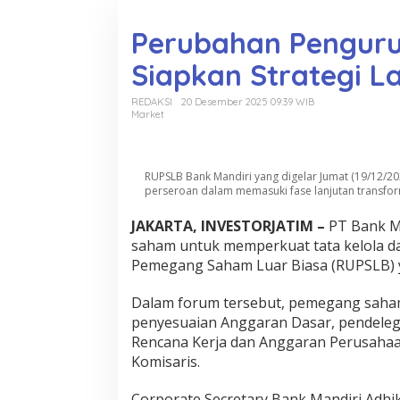
o
n
Perubahan Pengurus
t
e
Siapkan Strategi L
n
REDAKSI
20 Desember 2025 09:39 WIB
Market
RUPSLB Bank Mandiri yang digelar Jumat (19/12/202
perseroan dalam memasuki fase lanjutan transform
JAKARTA, INVESTORJATIM
–
PT Bank Ma
saham untuk memperkuat tata kelola d
Pemegang Saham Luar Biasa (RUPSLB) yan
Dalam forum tersebut, pemegang saham
penyesuaian Anggaran Dasar, pendel
Rencana Kerja dan Anggaran Perusahaa
Komisaris.
Corporate Secretary Bank Mandiri Adh