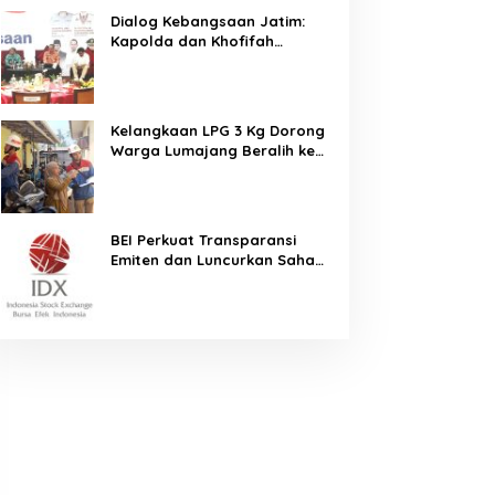
Dialog Kebangsaan Jatim:
Kapolda dan Khofifah
Kompak Ajak Tangkal Hoaks
demi Jaga Iklim Investasi
Kelangkaan LPG 3 Kg Dorong
Warga Lumajang Beralih ke
Jaringan Gas PGN, Pasokan
Terjamin dan Pembayaran
Makin Mudah
BEI Perkuat Transparansi
Emiten dan Luncurkan Saham
Berbasis Hijau, IHSG Menguat
0,64 Persen