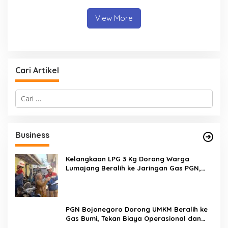
Langsung ke Pabrik
View More
Cari Artikel
C
a
r
i
u
Business
n
t
u
Kelangkaan LPG 3 Kg Dorong Warga
k
Lumajang Beralih ke Jaringan Gas PGN,
:
Pasokan Terjamin dan Pembayaran Makin
Mudah
PGN Bojonegoro Dorong UMKM Beralih ke
Gas Bumi, Tekan Biaya Operasional dan
Tingkatkan Daya Saing