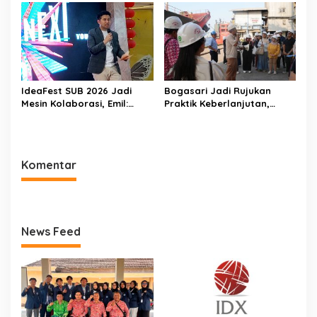
IdeaFest SUB 2026 Jadi
Bogasari Jadi Rujukan
Mesin Kolaborasi, Emil:
Praktik Keberlanjutan,
Jatim Harus Melahirkan
Puluhan Profesional
Generasi Baru Pengusaha
Sustainability Belajar
Langsung ke Pabrik
Komentar
News Feed