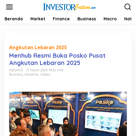
L
e
w
a
Beranda
Market
Finance
Business
Macro
Natio
t
i
k
e
k
Angkutan Lebaran 2025
o
Menhub Resmi Buka Posko Pusat
n
Angkutan Lebaran 2025
t
e
REDAKSI
21 Maret 2025 18:42 WIB
n
Business
,
Headline
,
Indeks