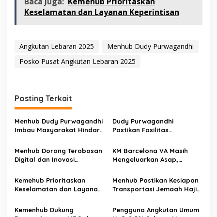
Baca Juga:
Kemehub Prioritaskan
Keselamatan dan Layanan Keperintisan
Angkutan Lebaran 2025
Menhub Dudy Purwagandhi
Posko Pusat Angkutan Lebaran 2025
Posting Terkait
Menhub Dudy Purwagandhi
Dudy Purwagandhi
Imbau Masyarakat Hindari
Pastikan Fasilitas
Puncak Arus Balik dan
Transportasi Arus Mudik-
Maksimalkan WFA
Balik Lebaran Aman dan
Menhub Dorong Terobosan
KM Barcelona VA Masih
Lancar
Digital dan Inovasi
Mengeluarkan Asap,
Manajerial Transportasi
Menhub Minta Proses
Udara
Pendinginan Dipercepat
Kemehub Prioritaskan
Menhub Pastikan Kesiapan
Keselamatan dan Layanan
Transportasi Jemaah Haji
Keperintisan
Tahun 2025
Kemenhub Dukung
Pengguna Angkutan Umum