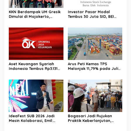
KKN Berdampak UM Gresik
Investor Pasar Modal
Dimulai di Mojokerto,
Tembus 30 Juta SID, BEI
Mahasiswa Siapkan
Catat Rekor Baru
Program Pemberdayaan
Desa
Aset Keuangan Syariah
Arus Peti Kemas TPS
Indonesia Tembus Rp3.131
Melonjak 11,79% pada Juli
Triliun pada 2025
2026
IdeaFest SUB 2026 Jadi
Bogasari Jadi Rujukan
Mesin Kolaborasi, Emil:
Praktik Keberlanjutan,
Jatim Harus Melahirkan
Puluhan Profesional
Generasi Baru Pengusaha
Sustainability Belajar