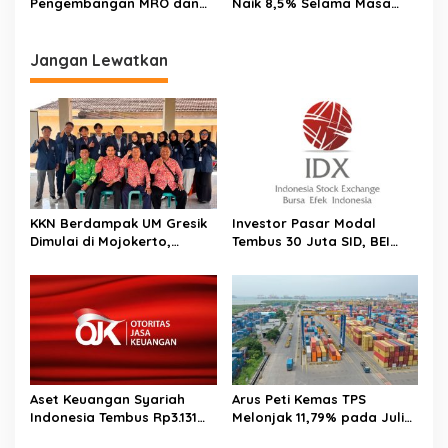
Pengembangan MRO dan
Naik 8,5% Selama Masa
Aerospace Park BIJB
Angkutan Lebaran 2025
Kertajati
Jangan Lewatkan
KKN Berdampak UM Gresik
Investor Pasar Modal
Dimulai di Mojokerto,
Tembus 30 Juta SID, BEI
Mahasiswa Siapkan
Catat Rekor Baru
Program Pemberdayaan
Desa
Aset Keuangan Syariah
Arus Peti Kemas TPS
Indonesia Tembus Rp3.131
Melonjak 11,79% pada Juli
Triliun pada 2025
2026