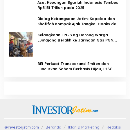
Aset Keuangan Syariah Indonesia Tembus
Rp3.131 Triliun pada 2025
Dialog Kebangsaan Jatim: Kapolda dan
Khofifah Kompak Ajak Tangkal Hoaks demi
Jaga Iklim Investasi
Kelangkaan LPG 3 Kg Dorong Warga
Lumajang Beralih ke Jaringan Gas PGN,
Pasokan Terjamin dan Pembayaran Makin
Mudah
BEI Perkuat Transparansi Emiten dan
Luncurkan Saham Berbasis Hijau, IHSG
Menguat 0,64 Persen
@Investorjatim.com
Beranda
Iklan & Marketing
Redaksi