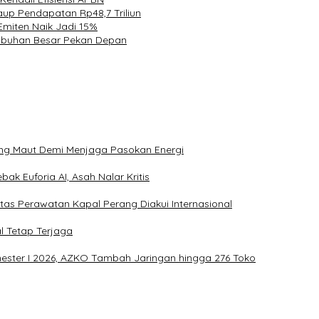
aup Pendapatan Rp48,7 Triliun
Emiten Naik Jadi 15%
labuhan Besar Pekan Depan
ang Maut Demi Menjaga Pasokan Energi
ak Euforia AI, Asah Nalar Kritis
itas Perawatan Kapal Perang Diakui Internasional
l Tetap Terjaga
mester I 2026, AZKO Tambah Jaringan hingga 276 Toko