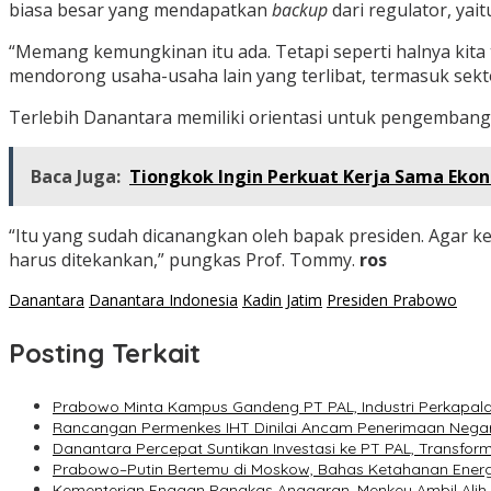
biasa besar yang mendapatkan
backup
dari regulator, ya
“Memang kemungkinan itu ada. Tetapi seperti halnya kit
mendorong usaha-usaha lain yang terlibat, termasuk sekto
Terlebih Danantara memiliki orientasi untuk pengemban
Baca Juga:
Tiongkok Ingin Perkuat Kerja Sama Ekon
“Itu yang sudah dicanangkan oleh bapak presiden. Agar ke
harus ditekankan,” pungkas Prof. Tommy.
ros
Danantara
Danantara Indonesia
Kadin Jatim
Presiden Prabowo
Posting Terkait
Prabowo Minta Kampus Gandeng PT PAL, Industri Perkapalan
Rancangan Permenkes IHT Dinilai Ancam Penerimaan Negar
Danantara Percepat Suntikan Investasi ke PT PAL, Transform
Prabowo–Putin Bertemu di Moskow, Bahas Ketahanan Energ
Kementerian Enggan Pangkas Anggaran, Menkeu Ambil Alih K