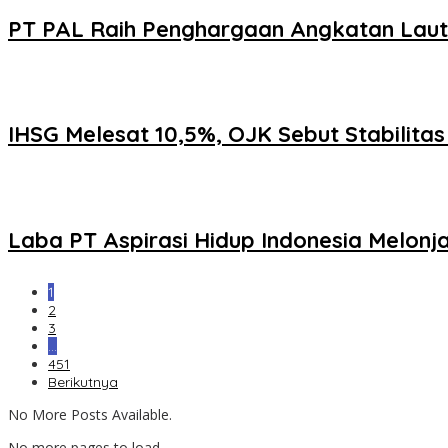
PT PAL Raih Penghargaan Angkatan Laut Fi
IHSG Melesat 10,5%, OJK Sebut Stabilita
Laba PT Aspirasi Hidup Indonesia Melon
1
2
3
…
451
Berikutnya
No More Posts Available.
No more pages to load.