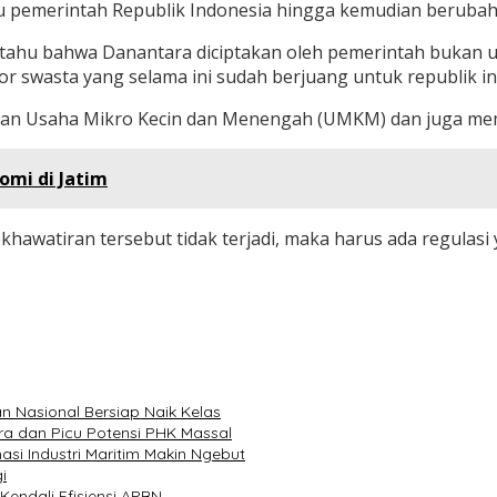
itu pemerintah Republik Indonesia hingga kemudian beruba
a tahu bahwa Danantara diciptakan oleh pemerintah bukan 
r swasta yang selama ini sudah berjuang untuk republik ini
gan Usaha Mikro Kecin dan Menengah (UMKM) dan juga memi
omi di Jatim
khawatiran tersebut tidak terjadi, maka harus ada regulasi
 Nasional Bersiap Naik Kelas
a dan Picu Potensi PHK Massal
asi Industri Maritim Makin Ngebut
i
endali Efisiensi APBN