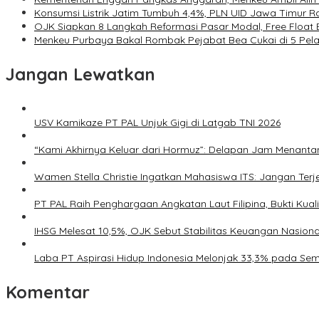
Konsumsi Listrik Jatim Tumbuh 4,4%, PLN UID Jawa Timur R
OJK Siapkan 8 Langkah Reformasi Pasar Modal, Free Float 
Menkeu Purbaya Bakal Rombak Pejabat Bea Cukai di 5 Pe
Jangan Lewatkan
USV Kamikaze PT PAL Unjuk Gigi di Latgab TNI 2026
“Kami Akhirnya Keluar dari Hormuz”: Delapan Jam Menant
Wamen Stella Christie Ingatkan Mahasiswa ITS: Jangan Terjeb
PT PAL Raih Penghargaan Angkatan Laut Filipina, Bukti Kual
IHSG Melesat 10,5%, OJK Sebut Stabilitas Keuangan Nasiona
Laba PT Aspirasi Hidup Indonesia Melonjak 33,3% pada Se
Komentar