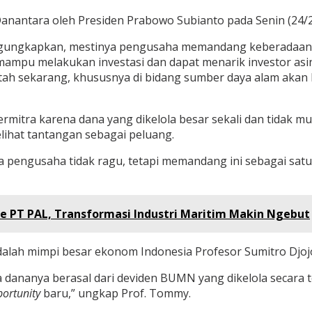
Danantara oleh Presiden Prabowo Subianto pada Senin (24/2
ungkapkan, mestinya pengusaha memandang keberadaan Dan
 mampu melakukan investasi dan dapat menarik investor asi
rintah sekarang, khususnya di bidang sumber daya alam aka
rmitra karena dana yang dikelola besar sekali dan tidak 
elihat tantangan sebagai peluang.
a pengusaha tidak ragu, tetapi memandang ini sebagai satu
ke PT PAL, Transformasi Industri Maritim Makin Ngebut
dalah mimpi besar ekonom Indonesia Profesor Sumitro Djo
 dananya berasal dari deviden BUMN yang dikelola secara
ortunity
baru,” ungkap Prof. Tommy.