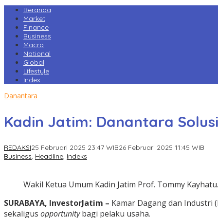
Beranda
Market
Finance
Business
Macro
National
Global
Lifestyle
Index
Danantara
Kadin Jatim: Danantara Solusi
REDAKSI
25 Februari 2025 23:47 WIB
26 Februari 2025 11:45 WIB
Business
,
Headline
,
Indeks
Wakil Ketua Umum Kadin Jatim Prof. Tommy Kayhatu. 
SURABAYA, InvestorJatim –
Kamar Dagang dan Industri (K
sekaligus
opportunity
bagi pelaku usaha.