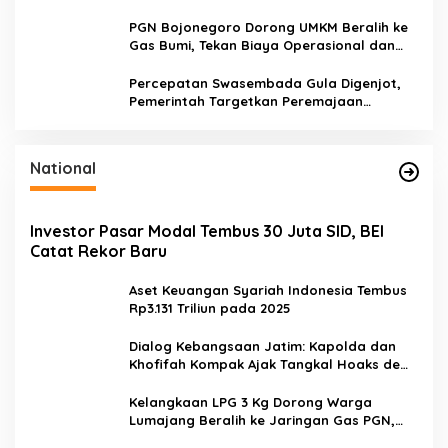
:
Pasokan Terjamin dan Pembayaran Makin
Mudah
PGN Bojonegoro Dorong UMKM Beralih ke
Gas Bumi, Tekan Biaya Operasional dan
Tingkatkan Daya Saing
Percepatan Swasembada Gula Digenjot,
Pemerintah Targetkan Peremajaan
100.000 Hektare Tebu per Tahun
National
Investor Pasar Modal Tembus 30 Juta SID, BEI
Catat Rekor Baru
Aset Keuangan Syariah Indonesia Tembus
Rp3.131 Triliun pada 2025
Dialog Kebangsaan Jatim: Kapolda dan
Khofifah Kompak Ajak Tangkal Hoaks demi
Jaga Iklim Investasi
Kelangkaan LPG 3 Kg Dorong Warga
Lumajang Beralih ke Jaringan Gas PGN,
Pasokan Terjamin dan Pembayaran Makin