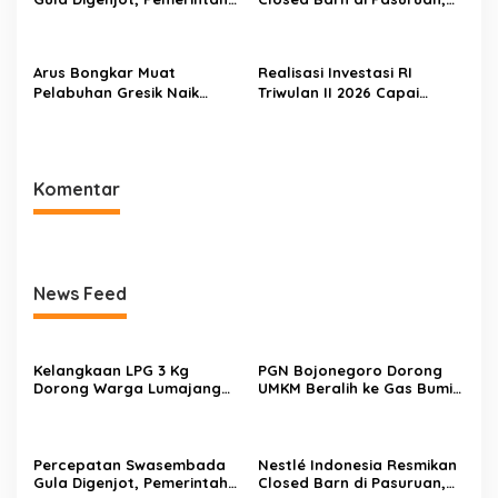
Targetkan Peremajaan
Wamenko Pangan
100.000 Hektare Tebu per
Optimistis Produktivitas
Tahun
Susu Nasional Meningkat
Arus Bongkar Muat
Realisasi Investasi RI
Pelabuhan Gresik Naik
Triwulan II 2026 Capai
18,7% pada Semester I
Rp511,8 Triliun, Hong Kong
2026, Pelindo Multi Terminal
Geser Singapura sebagai
Tambah Tiga Pelanggan
Investor Terbesar
Baru
Komentar
News Feed
Kelangkaan LPG 3 Kg
PGN Bojonegoro Dorong
Dorong Warga Lumajang
UMKM Beralih ke Gas Bumi,
Beralih ke Jaringan Gas
Tekan Biaya Operasional
PGN, Pasokan Terjamin dan
dan Tingkatkan Daya Saing
Pembayaran Makin Mudah
Percepatan Swasembada
Nestlé Indonesia Resmikan
Gula Digenjot, Pemerintah
Closed Barn di Pasuruan,