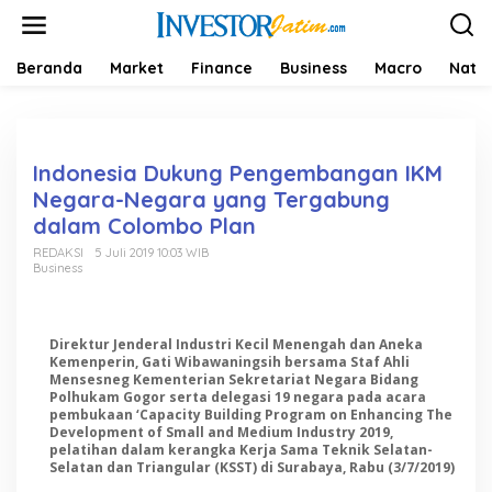
L
e
w
a
Beranda
Market
Finance
Business
Macro
Natio
t
i
k
e
k
Indonesia Dukung Pengembangan IKM
o
Negara-Negara yang Tergabung
n
dalam Colombo Plan
t
e
REDAKSI
5 Juli 2019 10:03 WIB
n
Business
Direktur Jenderal Industri Kecil Menengah dan Aneka
Kemenperin, Gati Wibawaningsih bersama Staf Ahli
Mensesneg Kementerian Sekretariat Negara Bidang
Polhukam Gogor serta delegasi 19 negara pada acara
pembukaan ‘Capacity Building Program on Enhancing The
Development of Small and Medium Industry 2019,
pelatihan dalam kerangka Kerja Sama Teknik Selatan-
Selatan dan Triangular (KSST) di Surabaya, Rabu (3/7/2019)