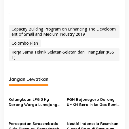
.
Capacity Building Program on Enhancing The Developm
ent of Small and Medium Industry 2019
Colombo Plan
Kerja Sama Teknik Selatan-Selatan dan Triangular (KSS
T)
Jangan Lewatkan
Kelangkaan LPG 3 Kg
PGN Bojonegoro Dorong
Dorong Warga Lumajang
UMKM Beralih ke Gas Bumi,
Beralih ke Jaringan Gas
Tekan Biaya Operasional
PGN, Pasokan Terjamin dan
dan Tingkatkan Daya Saing
Pembayaran Makin Mudah
Percepatan Swasembada
Nestlé Indonesia Resmikan
Gula Digenjot, Pemerintah
Closed Barn di Pasuruan,