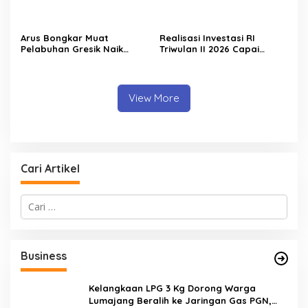
Targetkan Peremajaan
Wamenko Pangan
100.000 Hektare Tebu per
Optimistis Produktivitas
Tahun
Susu Nasional Meningkat
Arus Bongkar Muat
Realisasi Investasi RI
Pelabuhan Gresik Naik
Triwulan II 2026 Capai
18,7% pada Semester I
Rp511,8 Triliun, Hong Kong
2026, Pelindo Multi Terminal
Geser Singapura sebagai
Tambah Tiga Pelanggan
Investor Terbesar
Baru
View More
Cari Artikel
C
a
r
i
u
Business
n
t
u
Kelangkaan LPG 3 Kg Dorong Warga
k
Lumajang Beralih ke Jaringan Gas PGN,