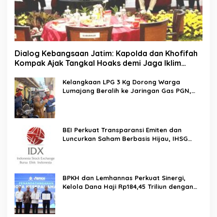
Dialog Kebangsaan Jatim: Kapolda dan Khofifah
Kompak Ajak Tangkal Hoaks demi Jaga Iklim
Investasi
Kelangkaan LPG 3 Kg Dorong Warga
Lumajang Beralih ke Jaringan Gas PGN,
Pasokan Terjamin dan Pembayaran Makin
Mudah
BEI Perkuat Transparansi Emiten dan
Luncurkan Saham Berbasis Hijau, IHSG
Menguat 0,64 Persen
BPKH dan Lemhannas Perkuat Sinergi,
Kelola Dana Haji Rp184,45 Triliun dengan
Tata Kelola Berkelanjutan