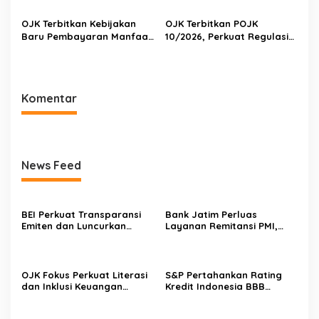
Strategi Utama
Optimistis Perkuat Sektor
Keuangan
OJK Terbitkan Kebijakan
OJK Terbitkan POJK
Baru Pembayaran Manfaat
10/2026, Perkuat Regulasi
Pensiun, Peserta Kini Bisa
Perdagangan Karbon
Memilih Cair Sekaligus atau
melalui Bursa Karbon
Berkala
Komentar
News Feed
BEI Perkuat Transparansi
Bank Jatim Perluas
Emiten dan Luncurkan
Layanan Remitansi PMI,
Saham Berbasis Hijau, IHSG
Gandeng PCI Muslimat NU
Menguat 0,64 Persen
Hong Kong untuk Perkuat
Inklusi Keuangan
OJK Fokus Perkuat Literasi
S&P Pertahankan Rating
dan Inklusi Keuangan
Kredit Indonesia BBB
Syariah 2026, Siapkan Tiga
Outlook Stabil, OJK
Strategi Utama
Optimistis Perkuat Sektor