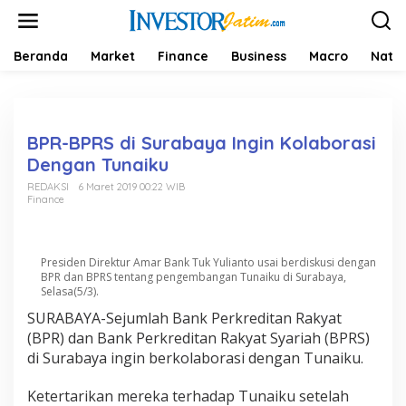
L
e
w
a
Beranda
Market
Finance
Business
Macro
Natio
t
i
k
e
k
BPR-BPRS di Surabaya Ingin Kolaborasi
o
Dengan Tunaiku
n
t
REDAKSI
6 Maret 2019 00:22 WIB
Finance
e
n
Presiden Direktur Amar Bank Tuk Yulianto usai berdiskusi dengan
BPR dan BPRS tentang pengembangan Tunaiku di Surabaya,
Selasa(5/3).
SURABAYA-Sejumlah Bank Perkreditan Rakyat
(BPR) dan Bank Perkreditan Rakyat Syariah (BPRS)
di Surabaya ingin berkolaborasi dengan Tunaiku.
Ketertarikan mereka terhadap Tunaiku setelah