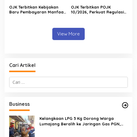
Keuangan
OJK Terbitkan Kebijakan
OJK Terbitkan POJK
Baru Pembayaran Manfaat
10/2026, Perkuat Regulasi
Pensiun, Peserta Kini Bisa
Perdagangan Karbon
Memilih Cair Sekaligus atau
melalui Bursa Karbon
Berkala
View More
Cari Artikel
C
a
r
i
u
Business
n
t
u
Kelangkaan LPG 3 Kg Dorong Warga
k
Lumajang Beralih ke Jaringan Gas PGN,
:
Pasokan Terjamin dan Pembayaran Makin
Mudah