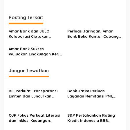
Posting Terkait
Amar Bank dan JULO
Perluas Jaringan, Amar
Kolaborasi Ciptakan
Bank Buka Kantor Cabang
Layanan Perbankan dan
Wiyung
Kredit Terpadu
Amar Bank Sukses
Wujudkan Lingkungan Kerja
Penuh Inspirasi
Jangan Lewatkan
BEI Perkuat Transparansi
Bank Jatim Perluas
Emiten dan Luncurkan
Layanan Remitansi PMI,
Saham Berbasis Hijau, IHSG
Gandeng PCI Muslimat NU
Menguat 0,64 Persen
Hong Kong untuk Perkuat
Inklusi Keuangan
OJK Fokus Perkuat Literasi
S&P Pertahankan Rating
dan Inklusi Keuangan
Kredit Indonesia BBB
Syariah 2026, Siapkan Tiga
Outlook Stabil, OJK