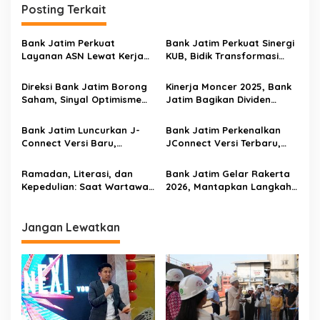
Posting Terkait
Bank Jatim Perkuat
Bank Jatim Perkuat Sinergi
Layanan ASN Lewat Kerja
KUB, Bidik Transformasi
Sama BKD se-Jawa Timur,
Digital dan Pertumbuhan
Kelola Payroll Rp1,5 Triliun
Berkelanjutan
Direksi Bank Jatim Borong
Kinerja Moncer 2025, Bank
per Bulan
Saham, Sinyal Optimisme
Jatim Bagikan Dividen
terhadap Prospek
Rp850 Miliar
Perseroan
Bank Jatim Luncurkan J-
Bank Jatim Perkenalkan
Connect Versi Baru,
JConnect Versi Terbaru,
Targetkan 2 Juta Pengguna
Bidik 2 Juta Pengguna
pada 2026
pada 2026
Ramadan, Literasi, dan
Bank Jatim Gelar Rakerta
Kepedulian: Saat Wartawan
2026, Mantapkan Langkah
Ekonomi Surabaya
Menuju BPD Nomor Satu di
Menanam Benih Cerdas
Indonesia
Finansial untuk Anak Panti
Jangan Lewatkan