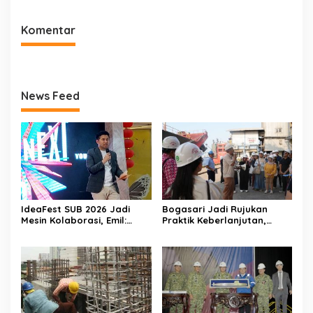
Komentar
News Feed
IdeaFest SUB 2026 Jadi
Bogasari Jadi Rujukan
Mesin Kolaborasi, Emil:
Praktik Keberlanjutan,
Jatim Harus Melahirkan
Puluhan Profesional
Generasi Baru Pengusaha
Sustainability Belajar
Langsung ke Pabrik