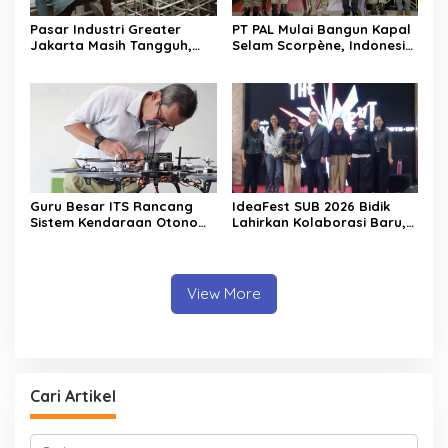
Pasar Industri Greater
PT PAL Mulai Bangun Kapal
Jakarta Masih Tangguh,
Selam Scorpène, Indonesia
Investor Kini Lebih Selektif
Masuki Era Produksi Kapal
Ekspansi
Selam Nasional
Guru Besar ITS Rancang
IdeaFest SUB 2026 Bidik
Sistem Kendaraan Otonom
Lahirkan Kolaborasi Baru,
Terintegrasi untuk Jaga
Bukan Sekadar Festival
Kedaulatan Laut Indonesia
Kreatif
View More
Cari Artikel
C