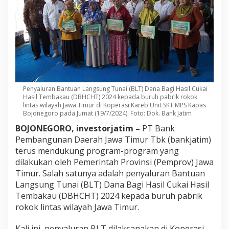
Penyaluran Bantuan Langsung Tunai (BLT) Dana Bagi Hasil Cukai
Hasil Tembakau (DBHCHT) 2024 kepada buruh pabrik rokok
lintas wilayah Jawa Timur di Koperasi Kareb Unit SKT MPS Kapas
Bojonegoro pada Jumat (19/7/2024). Foto: Dok. Bank Jatim
BOJONEGORO, investorjatim –
PT Bank
Pembangunan Daerah Jawa Timur Tbk (bankjatim)
terus mendukung program-program yang
dilakukan oleh Pemerintah Provinsi (Pemprov) Jawa
Timur. Salah satunya adalah penyaluran Bantuan
Langsung Tunai (BLT) Dana Bagi Hasil Cukai Hasil
Tembakau (DBHCHT) 2024 kepada buruh pabrik
rokok lintas wilayah Jawa Timur.
Kali ini, penyaluran BLT dilaksanakan di Koperasi