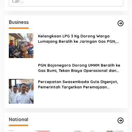
a
r
i
u
Business
n
t
u
Kelangkaan LPG 3 Kg Dorong Warga
k
Lumajang Beralih ke Jaringan Gas PGN,
:
Pasokan Terjamin dan Pembayaran Makin
Mudah
PGN Bojonegoro Dorong UMKM Beralih ke
Gas Bumi, Tekan Biaya Operasional dan
Tingkatkan Daya Saing
Percepatan Swasembada Gula Digenjot,
Pemerintah Targetkan Peremajaan
100.000 Hektare Tebu per Tahun
National