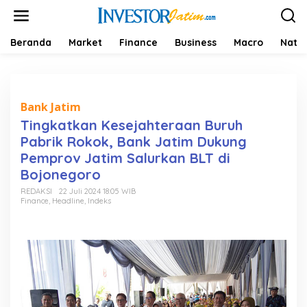
L
e
w
a
Beranda
Market
Finance
Business
Macro
Natio
t
i
k
e
k
Bank Jatim
o
Tingkatkan Kesejahteraan Buruh
n
Pabrik Rokok, Bank Jatim Dukung
t
e
Pemprov Jatim Salurkan BLT di
n
Bojonegoro
REDAKSI
22 Juli 2024 18:05 WIB
Finance
,
Headline
,
Indeks