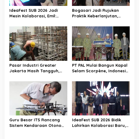
IdeaFest SUB 2026 Jadi
Bogasari Jadi Rujukan
Mesin Kolaborasi, Emil:
Praktik Keberlanjutan,
Jatim Harus Melahirkan
Puluhan Profesional
Generasi Baru Pengusaha
Sustainability Belajar
Langsung ke Pabrik
Pasar Industri Greater
PT PAL Mulai Bangun Kapal
Jakarta Masih Tangguh,
Selam Scorpène, Indonesia
Investor Kini Lebih Selektif
Masuki Era Produksi Kapal
Ekspansi
Selam Nasional
Guru Besar ITS Rancang
IdeaFest SUB 2026 Bidik
Sistem Kendaraan Otonom
Lahirkan Kolaborasi Baru,
Terintegrasi untuk Jaga
Bukan Sekadar Festival
Kedaulatan Laut Indonesia
Kreatif