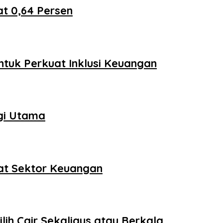
t 0,64 Persen
tuk Perkuat Inklusi Keuangan
egi Utama
uat Sektor Keuangan
ih Cair Sekaligus atau Berkala