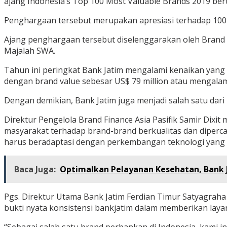
ajang Indonesia’s Top 100 Most Valuable Brands 2019 bert
Penghargaan tersebut merupakan apresiasi terhadap 100 m
Ajang penghargaan tersebut diselenggarakan oleh Brand F
Majalah SWA.
Tahun ini peringkat Bank Jatim mengalami kenaikan yang c
dengan brand value sebesar US$ 79 million atau mengala
Dengan demikian, Bank Jatim juga menjadi salah satu dar
Direktur Pengelola Brand Finance Asia Pasifik Samir Dixi
masyarakat terhadap brand-brand berkualitas dan dipercay
harus beradaptasi dengan perkembangan teknologi yang me
Baca Juga:
Optimalkan Pelayanan Kesehatan, Bank Ja
Pgs. Direktur Utama Bank Jatim Ferdian Timur Satyagraha
bukti nyata konsistensi bankjatim dalam memberikan laya