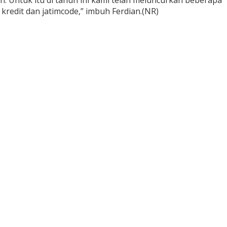
h. Untuk itu di tahun ini kami telah meluncurkan beberapa
edit dan jatimcode,” imbuh Ferdian.(NR)