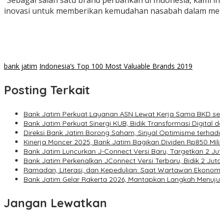
“Sebagai salah satu brand perbankan di Indonesia, kami i
inovasi untuk memberikan kemudahan nasabah dalam melak
bank jatim
Indonesia’s Top 100 Most Valuable Brands 2019
Posting Terkait
Bank Jatim Perkuat Layanan ASN Lewat Kerja Sama BKD se-Ja
Bank Jatim Perkuat Sinergi KUB, Bidik Transformasi Digital
Direksi Bank Jatim Borong Saham, Sinyal Optimisme terha
Kinerja Moncer 2025, Bank Jatim Bagikan Dividen Rp850 Mili
Bank Jatim Luncurkan J-Connect Versi Baru, Targetkan 2 
Bank Jatim Perkenalkan JConnect Versi Terbaru, Bidik 2 J
Ramadan, Literasi, dan Kepedulian: Saat Wartawan Ekonom
Bank Jatim Gelar Rakerta 2026, Mantapkan Langkah Menuju
Jangan Lewatkan