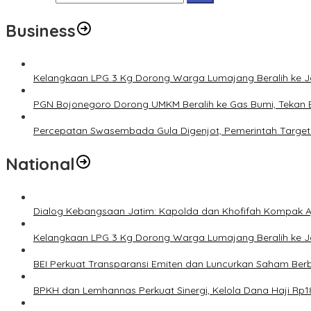
Business
Kelangkaan LPG 3 Kg Dorong Warga Lumajang Beralih ke 
PGN Bojonegoro Dorong UMKM Beralih ke Gas Bumi, Tekan 
Percepatan Swasembada Gula Digenjot, Pemerintah Target
National
Dialog Kebangsaan Jatim: Kapolda dan Khofifah Kompak Aj
Kelangkaan LPG 3 Kg Dorong Warga Lumajang Beralih ke 
BEI Perkuat Transparansi Emiten dan Luncurkan Saham Berb
BPKH dan Lemhannas Perkuat Sinergi, Kelola Dana Haji Rp18