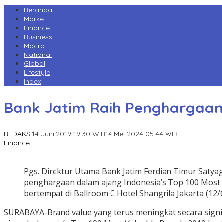
Beranda
Market
Finance
Business
Macro
National
Global
Lifestyle
Index
Bank Jatim Raih Penghargaan 
REDAKSI
14 Juni 2019 19:30 WIB
14 Mei 2024 05:44 WIB
Finance
Pgs. Direktur Utama Bank Jatim Ferdian Timur Saty
penghargaan dalam ajang Indonesia’s Top 100 Most 
bertempat di Ballroom C Hotel Shangrila Jakarta (12/
SURABAYA-Brand value yang terus meningkat secara sign