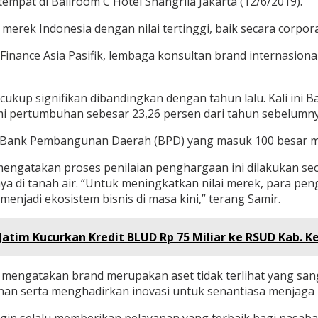
empat di Ballroom C Hotel Shangrila Jakarta (12/6/2019).
erek Indonesia dengan nilai tertinggi, baik secara corpo
inance Asia Pasifik, lembaga konsultan brand internasion
ukup signifikan dibandingkan dengan tahun lalu. Kali ini B
mi pertumbuhan sebesar 23,26 persen dari tahun sebelumny
i Bank Pembangunan Daerah (BPD) yang masuk 100 besar mer
t mengatakan proses penilaian penghargaan ini dilakukan s
a di tanah air. “Untuk meningkatkan nilai merek, para pen
njadi ekosistem bisnis di masa kini,” terang Samir.
tim Kucurkan Kredit BLUD Rp 75 Miliar ke RSUD Kab. Ke
 mengatakan brand merupakan aset tidak terlihat yang san
nan serta menghadirkan inovasi untuk senantiasa menjaga 