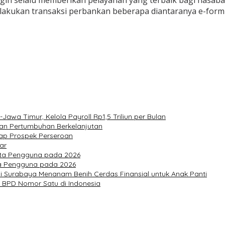
ngin selalu memberikan pelayanan yang terbaik bagi nasaba
ukan transaksi perbankan beberapa diantaranya e-form kr
wa Timur, Kelola Payroll Rp1,5 Triliun per Bulan
 dan Pertumbuhan Berkelanjutan
dap Prospek Perseroan
ar
Juta Pengguna pada 2026
uta Pengguna pada 2026
i Surabaya Menanam Benih Cerdas Finansial untuk Anak Panti
 BPD Nomor Satu di Indonesia