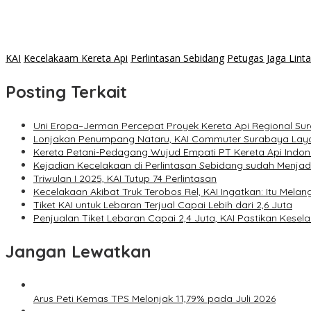
KAI
Kecelakaam Kereta Api
Perlintasan Sebidang
Petugas Jaga Lint
Posting Terkait
Uni Eropa–Jerman Percepat Proyek Kereta Api Regional Su
Lonjakan Penumpang Nataru, KAI Commuter Surabaya Layan
Kereta Petani-Pedagang Wujud Empati PT Kereta Api Indon
Kejadian Kecelakaan di Perlintasan Sebidang sudah Menjadi
Triwulan I 2025, KAI Tutup 74 Perlintasan
Kecelakaan Akibat Truk Terobos Rel, KAI Ingatkan: Itu Mela
Tiket KAI untuk Lebaran Terjual Capai Lebih dari 2,6 Juta
Penjualan Tiket Lebaran Capai 2,4 Juta, KAI Pastikan Kes
Jangan Lewatkan
Arus Peti Kemas TPS Melonjak 11,79% pada Juli 2026