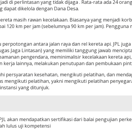
jadi di perlintasan yang tidak dijaga . Rata-rata ada 24 or
 dapat dikelola dengan Dana Desa.
 kereta masih rawan kecelakaan. Biasanya yang menjadi kor
apai 120 km per jam (sebelumnya 90 km per jam). Pengguna
u perpotongan antara jalan raya dan rel kereta api. JPL juga
(Petugas Jaga Lintasan) yang memiliki tanggung jawab menc
 keamanan pengendara, meminimalisir kecelakaan kereta api
n kerja lainnya, melakukan penutupan dan pembukaan pintu
i persyaratan kesehatan, mengikuti pelatihan, dan mendapat
s mengikuti pelatihan, yakni mengikuti pelatihan penyegar
nstansi yang ditunjuk.
L. PJL akan mendapatkan sertifikasi dari balai pengujian per
h lulus uji kompetensi