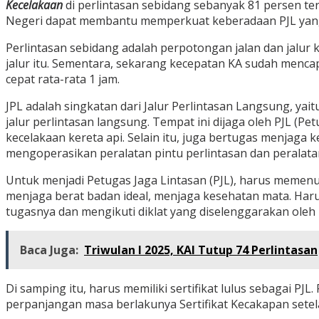
Kecelakaan
di perlintasan sebidang sebanyak 81 persen ter
Negeri dapat membantu memperkuat keberadaan PJL yang
Perlintasan sebidang adalah perpotongan jalan dan jalur
jalur itu. Sementara, sekarang kecepatan KA sudah menc
cepat rata-rata 1 jam.
JPL adalah singkatan dari Jalur Perlintasan Langsung, yait
jalur perlintasan langsung. Tempat ini dijaga oleh PJL 
kecelakaan kereta api. Selain itu, juga bertugas menjaga
mengoperasikan peralatan pintu perlintasan dan peralata
Untuk menjadi Petugas Jaga Lintasan (PJL), harus memenuh
menjaga berat badan ideal, menjaga kesehatan mata. Haru
tugasnya dan mengikuti diklat yang diselenggarakan oleh i
Baca Juga:
Triwulan I 2025, KAI Tutup 74 Perlintasan
Di samping itu, harus memiliki sertifikat lulus sebagai PJ
perpanjangan masa berlakunya Sertifikat Kecakapan setela