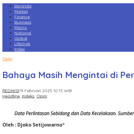
Beranda
Market
Finance
Business
Macro
National
Global
Lifestyle
Index
Opini
Bahaya Masih Mengintai di Pe
REDAKSI
19 Februari 2025 10:15 WIB
Headline
,
Indeks
,
Opini
Data Perlintasan Sebidang dan Data Kecelakaan. Sumber
Oleh : Djoko Setijowarno
*