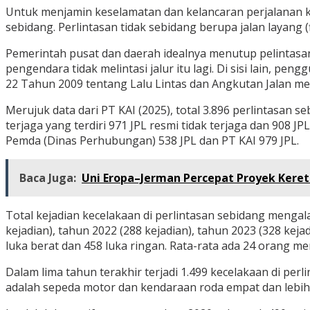
Untuk menjamin keselamatan dan kelancaran perjalanan ke
sebidang. Perlintasan tidak sebidang berupa jalan layang (
Pemerintah pusat dan daerah idealnya menutup pelintasa
pengendara tidak melintasi jalur itu lagi. Di sisi lain,
22 Tahun 2009 tentang Lalu Lintas dan Angkutan Jalan mew
Merujuk data dari PT KAI (2025), total 3.896 perlintasan seb
terjaga yang terdiri 971 JPL resmi tidak terjaga dan 908 JP
Pemda (Dinas Perhubungan) 538 JPL dan PT KAI 979 JPL.
Baca Juga:
Uni Eropa–Jerman Percepat Proyek Keret
Total kejadian kecelakaan di perlintasan sebidang mengal
kejadian), tahun 2022 (288 kejadian), tahun 2023 (328 kej
luka berat dan 458 luka ringan. Rata-rata ada 24 orang men
Dalam lima tahun terakhir terjadi 1.499 kecelakaan di perl
adalah sepeda motor dan kendaraan roda empat dan lebih