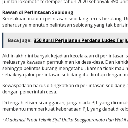
Jumlah lokomotif tertemper tahun 2020 sebanyak 490 unit, t
Rawan di Perlintasan Sebidang
Kecelakaan maut di pelintasan sebidang terus berulang
seharusnya menutup pelintasan sebidang yang tak berizin.
Baca Juga:
350 Kursi Perjalanan Perdana Ludes Terj
Akhir-akhir ini banyak kejadian kecelakaan di perlintasa
meluasnya kawasan permukiman ke desa-desa. Dan kehidupan
sehingga pelintas kurang mengetahui, karena tidak mau m
sebaiknya jalur perlintasan sebidang itu ditutup dengan
Kewaspadaan harus ditingkatkan di perlintasan sebidang an
dengan pemerintah desa.
Di tengah efisiensi anggaran, jangan ada PJL yang diru
membantu memperkuat keberadaan PJL yang dapat dikelo
*Akademisi Prodi Teknik Sipil Unika Soegijapranata dan Wak