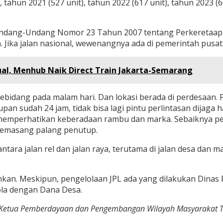
ahun 2021 (527 unit), tahun 2022 (617 unit), tahun 2023 (66
. Undang-Undang Nomor 23 Tahun 2007 tentang Perkeretaa
 Jika jalan nasional, wewenangnya ada di pemerintah pusat
ual, Menhub Naik Direct Train Jakarta-Semarang
n sebidang pada malam hari. Dan lokasi berada di perdesaan
 sudah 24 jam, tidak bisa lagi pintu perlintasan dijaga ha
emperhatikan keberadaan rambu dan marka. Sebaiknya perli
 memasang palang penutup.
tara jalan rel dan jalan raya, terutama di jalan desa dan 
mahkan. Meskipun, pengelolaan JPL ada yang dilakukan Din
la dengan Dana Desa.
il Ketua Pemberdayaan dan Pengembangan Wilayah Masyarakat Tr