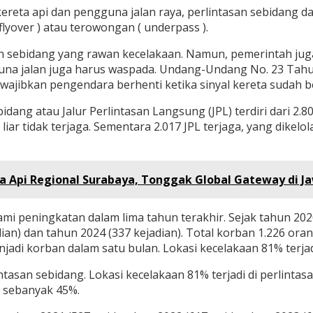
reta api dan pengguna jalan raya, perlintasan sebidang da
flyover ) atau terowongan ( underpass ).
n sebidang yang rawan kecelakaan. Namun, pemerintah juga
 pengguna jalan juga harus waspada. Undang-Undang No. 23 
ajibkan pengendara berhenti ketika sinyal kereta sudah be
idang atau Jalur Perlintasan Langsung (JPL) terdiri dari 2.80
L liar tidak terjaga. Sementara 2.017 JPL terjaga, yang dike
a Api Regional Surabaya, Tonggak Global Gateway di J
ami peningkatan dalam lima tahun terakhir. Sejak tahun 202
adian) dan tahun 2024 (337 kejadian). Total korban 1.226 o
jadi korban dalam satu bulan. Lokasi kecelakaan 81% terjadi
intasan sebidang. Lokasi kecelakaan 81% terjadi di perlinta
 sebanyak 45%.