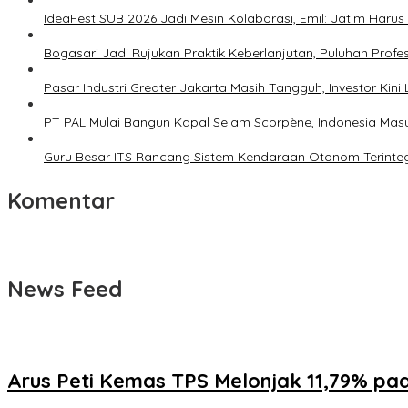
IdeaFest SUB 2026 Jadi Mesin Kolaborasi, Emil: Jatim Haru
Bogasari Jadi Rujukan Praktik Keberlanjutan, Puluhan Profes
Pasar Industri Greater Jakarta Masih Tangguh, Investor Kini L
PT PAL Mulai Bangun Kapal Selam Scorpène, Indonesia Masu
Guru Besar ITS Rancang Sistem Kendaraan Otonom Terinteg
Komentar
News Feed
Arus Peti Kemas TPS Melonjak 11,79% pad