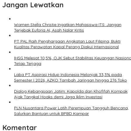
Jangan Lewatkan
Wamen Stella Christie Ingatkan Mahasiswa ITS: Jangan
Terjebak Euforia AI, Asah Nalar Kritis
PT PAL Raih Penghargaan Angkatan Laut Filipina, Bukti
Kualitas Perawatan Kapal Perang Diakui Internasional
IHSG Melesat 10,5%, OJK Sebut Stabilitas Keuangan Nasiona
Tetap Terjaga
Laba PT Aspirasi Hidup Indonesia Melonjak 33,3% pada
Semester I 2026, AZKO Tambah Jaringan hingga 276 Toko
Dialog Kebangsaan Jatim: Kapolda dan Khofifah Kompak
Ajak Tangkal Hoaks demi Jaga Iklim Investasi
PLN Nusantara Power Latih Perempuan Tangguh Bencana,
Salurkan Bantuan untuk BPBD Kampar
Komentar