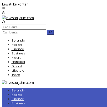
Lewati ke konten
Beranda
Market
Finance
Business
Macro
National
Global
Lifestyle
Index
Beranda
Market
Finance
Business