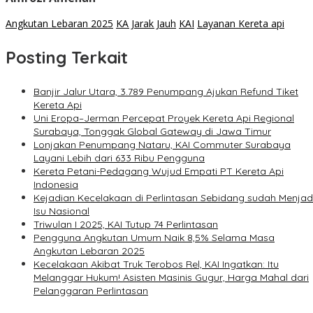
Angkutan Lebaran 2025
KA Jarak Jauh
KAI
Layanan Kereta api
Posting Terkait
Banjir Jalur Utara, 3.789 Penumpang Ajukan Refund Tiket
Kereta Api
Uni Eropa–Jerman Percepat Proyek Kereta Api Regional
Surabaya, Tonggak Global Gateway di Jawa Timur
Lonjakan Penumpang Nataru, KAI Commuter Surabaya
Layani Lebih dari 633 Ribu Pengguna
Kereta Petani-Pedagang Wujud Empati PT Kereta Api
Indonesia
Kejadian Kecelakaan di Perlintasan Sebidang sudah Menjad
Isu Nasional
Triwulan I 2025, KAI Tutup 74 Perlintasan
Pengguna Angkutan Umum Naik 8,5% Selama Masa
Angkutan Lebaran 2025
Kecelakaan Akibat Truk Terobos Rel, KAI Ingatkan: Itu
Melanggar Hukum! Asisten Masinis Gugur, Harga Mahal dari
Pelanggaran Perlintasan