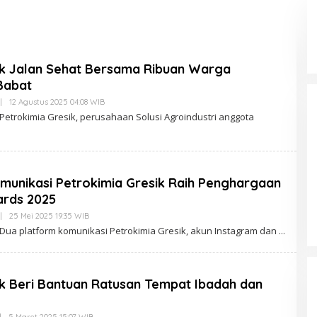
ik Jalan Sehat Bersama Ribuan Warga
Babat
|
12 Agustus 2025 04:08 WIB
O
L
– Petrokimia Gresik, perusahaan Solusi Agroindustri anggota
E
H
R
E
D
A
munikasi Petrokimia Gresik Raih Penghargaan
K
S
ards 2025
I
|
25 Mei 2025 19:35 WIB
O
L
– Dua platform komunikasi Petrokimia Gresik, akun Instagram dan
E
H
R
E
D
ik Beri Bantuan Ratusan Tempat Ibadah dan
A
K
S
I