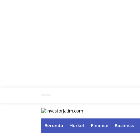
L
e
w
a
t
i
k
Beranda
Market
Finance
Business
e
k