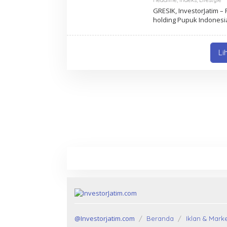
Headline
,
Indeks
,
Lifestyle
GRESIK, InvestorJatim –
holding Pupuk Indones
Li
@Investorjatim.com
Beranda
Iklan & Mark