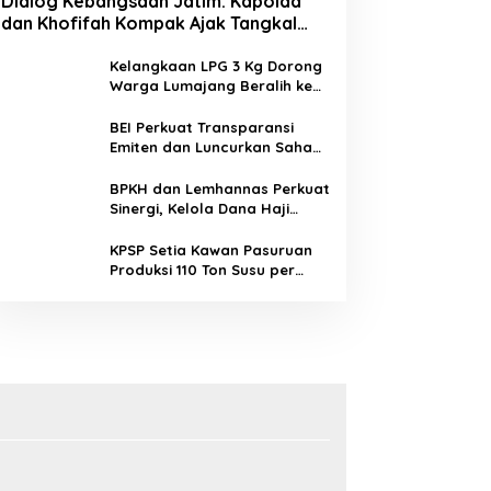
Dialog Kebangsaan Jatim: Kapolda
dan Khofifah Kompak Ajak Tangkal
Hoaks demi Jaga Iklim Investasi
Kelangkaan LPG 3 Kg Dorong
Warga Lumajang Beralih ke
Jaringan Gas PGN, Pasokan
Terjamin dan Pembayaran
BEI Perkuat Transparansi
Makin Mudah
Emiten dan Luncurkan Saham
Berbasis Hijau, IHSG Menguat
0,64 Persen
BPKH dan Lemhannas Perkuat
Sinergi, Kelola Dana Haji
Rp184,45 Triliun dengan Tata
Kelola Berkelanjutan
KPSP Setia Kawan Pasuruan
Produksi 110 Ton Susu per
Hari, Bidik Penuhi Permintaan
Industri 160 Ton