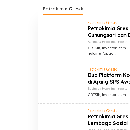
o
n
Petrokimia Gresik
t
e
n
Petrokimia Gresik
Petrokimia Gres
Gunungsari dan 
Business
,
Headline
,
Indeks
GRESIK, Investor Jatim 
holding Pupuk
Petrokimia Gresik
Dua Platform Ko
di Ajang SPS Aw
Business
,
Headline
,
Indeks
GRESIK, Investor Jatim 
Petrokimia Gresik
Petrokimia Gres
Lembaga Sosial