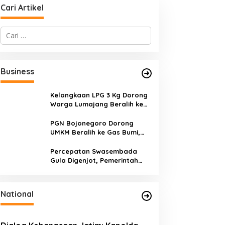
Cari Artikel
C
a
r
i
u
Business
n
t
u
Kelangkaan LPG 3 Kg Dorong
k
Warga Lumajang Beralih ke
:
Jaringan Gas PGN, Pasokan
Terjamin dan Pembayaran
PGN Bojonegoro Dorong
Makin Mudah
UMKM Beralih ke Gas Bumi,
Tekan Biaya Operasional dan
Tingkatkan Daya Saing
Percepatan Swasembada
Gula Digenjot, Pemerintah
Targetkan Peremajaan
100.000 Hektare Tebu per
Tahun
National