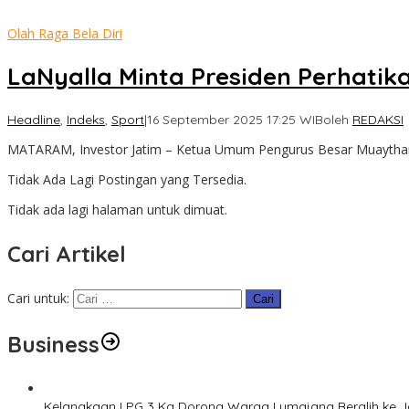
Olah Raga Bela Diri
LaNyalla Minta Presiden Perhati
Headline
,
Indeks
,
Sport
|
16 September 2025 17:25 WIB
oleh
REDAKSI
MATARAM, Investor Jatim – Ketua Umum Pengurus Besar Muaythai 
Tidak Ada Lagi Postingan yang Tersedia.
Tidak ada lagi halaman untuk dimuat.
Cari Artikel
Cari untuk:
Business
Kelangkaan LPG 3 Kg Dorong Warga Lumajang Beralih ke 