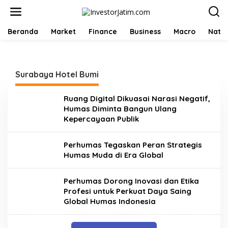
L
e
w
a
Beranda
Market
Finance
Business
Macro
Natio
t
i
k
e
Surabaya Hotel Bumi
k
o
n
Ruang Digital Dikuasai Narasi Negatif,
t
Humas Diminta Bangun Ulang
e
Kepercayaan Publik
n
Perhumas Tegaskan Peran Strategis
Humas Muda di Era Global
Perhumas Dorong Inovasi dan Etika
Profesi untuk Perkuat Daya Saing
Global Humas Indonesia