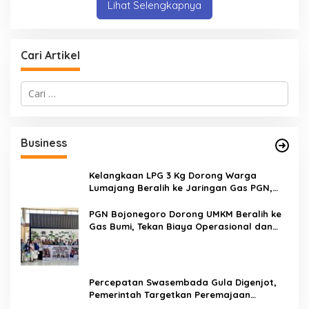
Lihat Selengkapnya
Cari Artikel
C
a
r
i
u
Business
n
t
u
Kelangkaan LPG 3 Kg Dorong Warga
k
Lumajang Beralih ke Jaringan Gas PGN,
:
Pasokan Terjamin dan Pembayaran Makin
Mudah
PGN Bojonegoro Dorong UMKM Beralih ke
Gas Bumi, Tekan Biaya Operasional dan
Tingkatkan Daya Saing
Percepatan Swasembada Gula Digenjot,
Pemerintah Targetkan Peremajaan
100.000 Hektare Tebu per Tahun