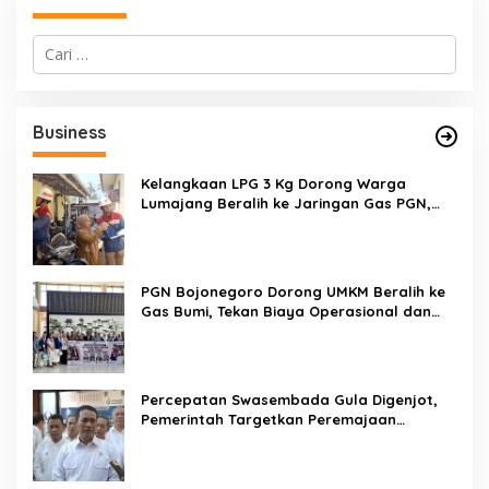
C
a
r
i
u
Business
n
t
u
Kelangkaan LPG 3 Kg Dorong Warga
k
Lumajang Beralih ke Jaringan Gas PGN,
:
Pasokan Terjamin dan Pembayaran Makin
Mudah
PGN Bojonegoro Dorong UMKM Beralih ke
Gas Bumi, Tekan Biaya Operasional dan
Tingkatkan Daya Saing
Percepatan Swasembada Gula Digenjot,
Pemerintah Targetkan Peremajaan
100.000 Hektare Tebu per Tahun