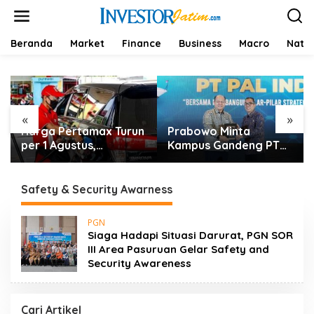
L
e
w
a
Beranda
Market
Finance
Business
Macro
Natio
t
i
k
e
k
«
»
o
n
Prabowo Minta
Tarif Impor AS Tak Beri
n
t
Kampus Gandeng PT
Keunggulan, Industri
e
PAL, Industri
Sepatu RI Desak
n
Perkapalan Nasional
Pemerintah Kejar Tarif
Bersiap Naik Kelas
0%
Safety & Security Awarness
PGN
Siaga Hadapi Situasi Darurat, PGN SOR
III Area Pasuruan Gelar Safety and
Security Awareness
Cari Artikel