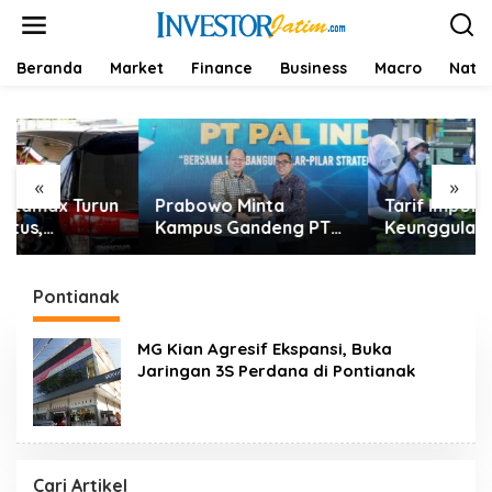
L
e
w
a
Beranda
Market
Finance
Business
Macro
Natio
t
i
k
e
k
«
»
o
Prabowo Minta
Tarif Impor AS Tak Beri
n
t
Kampus Gandeng PT
Keunggulan, Industri
e
PAL, Industri
Sepatu RI Desak
n
Perkapalan Nasional
Pemerintah Kejar Tarif
Bersiap Naik Kelas
0%
Pontianak
MG Kian Agresif Ekspansi, Buka
Jaringan 3S Perdana di Pontianak
Cari Artikel