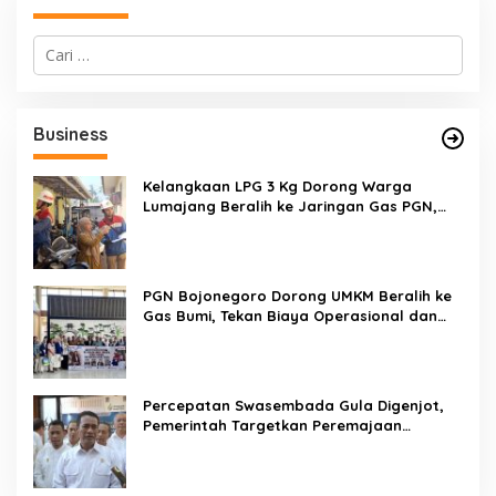
C
a
r
i
u
Business
n
t
u
Kelangkaan LPG 3 Kg Dorong Warga
k
Lumajang Beralih ke Jaringan Gas PGN,
:
Pasokan Terjamin dan Pembayaran Makin
Mudah
PGN Bojonegoro Dorong UMKM Beralih ke
Gas Bumi, Tekan Biaya Operasional dan
Tingkatkan Daya Saing
Percepatan Swasembada Gula Digenjot,
Pemerintah Targetkan Peremajaan
100.000 Hektare Tebu per Tahun